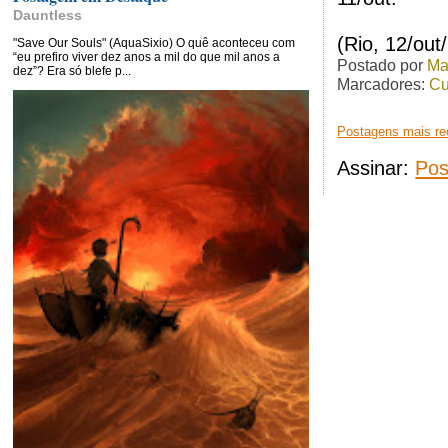
Dauntless
(Rio, 12/out
"Save Our Souls" (AquaSixio) O quê aconteceu com
“eu prefiro viver dez anos a mil do que mil anos a
Postado por
Ma
dez”? Era só blefe p...
Marcadores:
Cu
Postagens mais re
Assinar:
Pos