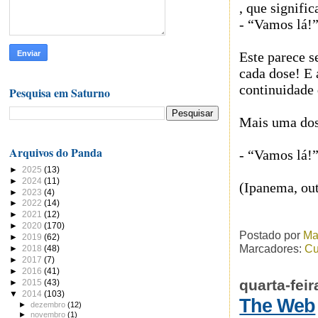
, que signific
- “Vamos lá!
Este parece s
cada dose! E 
continuidade
Pesquisa em Saturno
Mais uma dose
Arquivos do Panda
- “Vamos lá!
►
2025
(13)
►
2024
(11)
(Ipanema, ou
►
2023
(4)
►
2022
(14)
►
2021
(12)
►
2020
(170)
Postado por
Ma
►
2019
(62)
Marcadores:
Cu
►
2018
(48)
►
2017
(7)
►
2016
(41)
quarta-fei
►
2015
(43)
▼
2014
(103)
The Web
►
dezembro
(12)
►
novembro
(1)