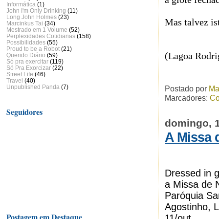
Informática
(1)
John I'm Only Drinking
(11)
Long John Holmes
(23)
Mas talvez is
Marcinkus Tai
(34)
Mestrado em 1 Volume
(52)
Perplexidades Cotidianas
(158)
Possibilidades
(55)
Proud to be a Robot
(21)
(Lagoa Rodrig
Querido Diário
(59)
Só pra exercitar
(119)
Só Pra Exorcizar
(22)
Street Life
(46)
Travel
(40)
Unpublished Panda
(7)
Postado por
Ma
Marcadores:
Co
Seguidores
domingo, 1
A Missa 
Dressed in g
a Missa de 
Paróquia Sa
Agostinho, L
Postagem em Destaque
11/out.