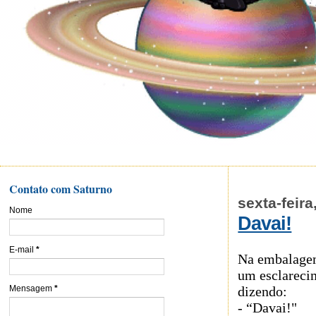
Contato com Saturno
sexta-feir
Nome
Davai!
E-mail
*
Na embalag
um esclareci
dizendo:
Mensagem
*
- “Davai!"