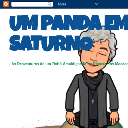
UM PANDA E
SATURNO
. As Desventuras de um Robô Amaldiçoado no Planeta dos Macac