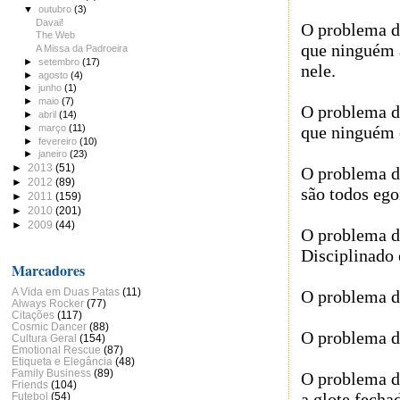
▼
outubro
(3)
Davai!
O problema d
The Web
que ninguém 
A Missa da Padroeira
►
setembro
(17)
nele.
►
agosto
(4)
►
junho
(1)
►
maio
(7)
O problema d
►
abril
(14)
►
março
(11)
que ninguém 
►
fevereiro
(10)
►
janeiro
(23)
►
2013
(51)
O problema d
►
2012
(89)
são todos ego
►
2011
(159)
►
2010
(201)
►
2009
(44)
O problema 
Disciplinado 
Marcadores
A Vida em Duas Patas
(11)
O problema do
Always Rocker
(77)
Citações
(117)
Cosmic Dancer
(88)
O problema d
Cultura Geral
(154)
Emotional Rescue
(87)
Etiqueta e Elegância
(48)
Family Business
(89)
O problema do
Friends
(104)
a glote fecha
Futebol
(54)