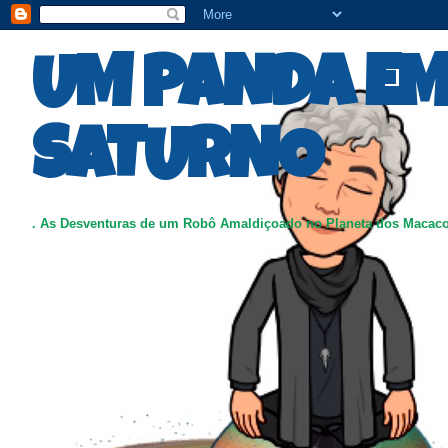
UM PANDA E
SATURNO
. As Desventuras de um Robô Amaldiçoado no Planeta dos Macac