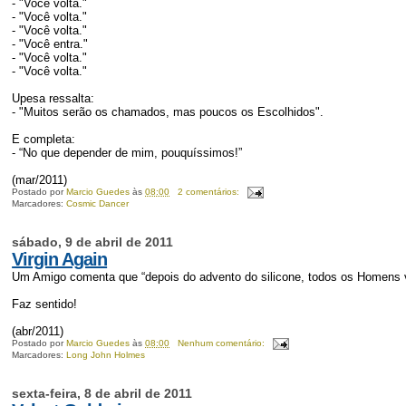
- "Você volta."
- "Você volta."
- "Você volta."
- "Você entra."
- "Você volta."
- "Você volta."
Upesa ressalta:
- "Muitos serão os chamados, mas poucos os Escolhidos".
E completa:
- “No que depender de mim, pouquíssimos!”
(mar/2011)
Postado por
Marcio Guedes
às
08:00
2 comentários:
Marcadores:
Cosmic Dancer
sábado, 9 de abril de 2011
Virgin Again
Um Amigo comenta que “depois do advento do silicone, todos os Homens vo
Faz sentido!
(abr/2011)
Postado por
Marcio Guedes
às
08:00
Nenhum comentário:
Marcadores:
Long John Holmes
sexta-feira, 8 de abril de 2011