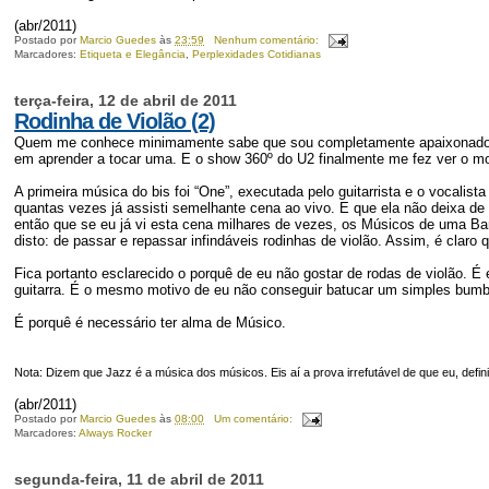
(abr/2011)
Postado por
Marcio Guedes
às
23:59
Nenhum comentário:
Marcadores:
Etiqueta e Elegância
,
Perplexidades Cotidianas
terça-feira, 12 de abril de 2011
Rodinha de Violão (2)
Quem me conhece minimamente sabe que sou completamente apaixonado por
em aprender a tocar uma. E o show 360º do U2 finalmente me fez ver o mo
A primeira música do bis foi “One”, executada pelo guitarrista e o vocalis
quantas vezes já assisti semelhante cena ao vivo. E que ela não deixa de 
então que se eu já vi esta cena milhares de vezes, os Músicos de uma B
disto: de passar e repassar infindáveis rodinhas de violão. Assim, é claro
Fica portanto esclarecido o porquê de eu não gostar de rodas de violão. 
guitarra. É o mesmo motivo de eu não conseguir batucar um simples bumb
É porquê é necessário ter alma de Músico.
Nota: Dizem que Jazz é a música dos músicos. Eis aí a prova irrefutável de que eu, def
(abr/2011)
Postado por
Marcio Guedes
às
08:00
Um comentário:
Marcadores:
Always Rocker
segunda-feira, 11 de abril de 2011