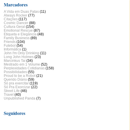
Marcadores
A Vida em Duas Patas
(11)
Always Rocker
(77)
Citações
(117)
Cosmic Dancer
(88)
Cultura Geral
(154)
Emotional Rescue
(87)
Etiqueta e Elegância
(48)
Family Business
(89)
Friends
(104)
Futebol
(54)
Informática
(1)
John I'm Only Drinking
(11)
Long John Holmes
(23)
Marcinkus Tai
(34)
Mestrado em 1 Volume
(52)
Perplexidades Cotidianas
(158)
Possibilidades
(55)
Proud to be a Robot
(21)
Querido Diário
(59)
Só pra exercitar
(119)
Só Pra Exorcizar
(22)
Street Life
(46)
Travel
(40)
Unpublished Panda
(7)
Seguidores