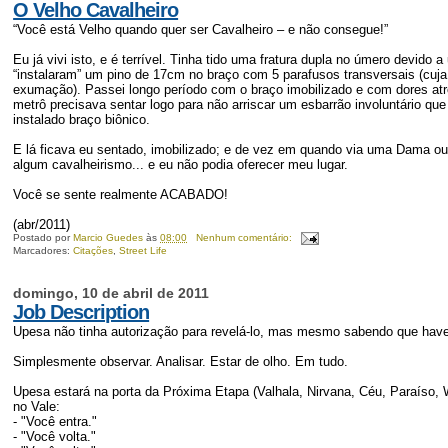
O Velho Cavalheiro
“Você está Velho quando quer ser Cavalheiro – e não consegue!”
Eu já vivi isto, e é terrível. Tinha tido uma fratura dupla no úmero devido
“instalaram” um pino de 17cm no braço com 5 parafusos transversais (cuj
exumação). Passei longo período com o braço imobilizado e com dores atr
metrô precisava sentar logo para não arriscar um esbarrão involuntário que
instalado braço biônico.
E lá ficava eu sentado, imobilizado; e de vez em quando via uma Dama o
algum cavalheirismo... e eu não podia oferecer meu lugar.
Você se sente realmente ACABADO!
(abr/2011)
Postado por
Marcio Guedes
às
08:00
Nenhum comentário:
Marcadores:
Citações
,
Street Life
domingo, 10 de abril de 2011
Job Description
Upesa não tinha autorização para revelá-lo, mas mesmo sabendo que hav
Simplesmente observar. Analisar. Estar de olho. Em tudo.
Upesa estará na porta da Próxima Etapa (Valhala, Nirvana, Céu, Paraíso
no Vale:
- "Você entra."
- "Você volta."