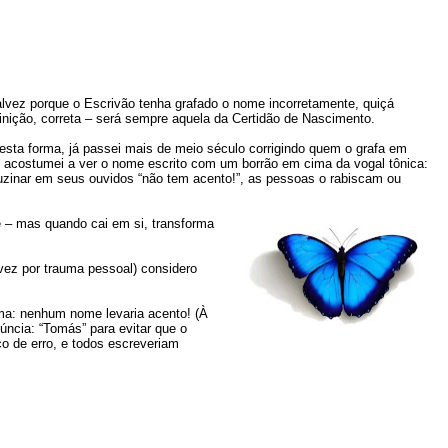
alvez porque o Escrivão tenha grafado o nome incorretamente, quiçá
efinição, correta – será sempre aquela da Certidão de Nascimento.
sta forma, já passei mais de meio século corrigindo quem o grafa em
acostumei a ver o nome escrito com um borrão em cima da vogal tônica:
uzinar em seus ouvidos “não tem acento!”, as pessoas o rabiscam ou
 – mas quando cai em si, transforma
vez por trauma pessoal) considero
ema: nenhum nome levaria acento! (À
úncia: “Tomás” para evitar que o
o de erro, e todos escreveriam