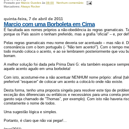
Postado por
Marcio Guedes
às
08:00
Nenhum comentário:
Marcadores:
Always Rocker
quinta-feira, 7 de abril de 2011
Marcio com uma Borboleta em Cima
É facultada aos nomes próprios a não-obediência às regras gramaticais. T
porque os Pais assim o tenham preferido, mas a grafia “oficial” – e, por d
Pelas regras gramaticais meu nome deveria ser acentuado – mas não é. De
consonância com o bom português (- “Não tem acento!”). Com o tempo me 
todo mundo coloca o acento, e ao se lembrarem posteriormente que vou b
borram.
A melhor solução foi dada pela Prima Dani G: ela também esquece sempre
aquele acento agudo em uma borboleta!
Com isto, acostumei-me a não acentuar NENHUM nome próprio: afinal (tal
preferível “esquecer” de colocar um acento a colocá-lo onde não existe.
Desta forma, tenho uma proposta singela para resolver este tipo de probl
exceção dos diferenciais ou enfáticos e necessários para uma correta pron
garoto seja chamado de “Thomas”, por exemplo). Com isto não haveria risc
corretamente o nome de todos.
Uma sugestão lógica e simples.
Portanto, é claro que não vai pegar!...