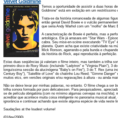
Velvet Goldmine
Temos a oportunidade de assistir a duas horas de 
Goldmine" está em exibição em um restritíssimo c
Trata-se da história romanceada de algumas figura
então genial David Bowie e o vulcão permanentem
que seria Andy Warhol com um "molho" de Marc Bo
A caracterização de Bowie é perfeita, mas a pe
antológica. Ele já arrasara em "Star Wars - Episo
cabra. Seu mise-en-scène executando "TV Eye" é 
planeta. Quem acha que existe criatividade na mús
Mick Ronson, agarrando-o pela bunda e chupando
da história do Rock, aqui reproduzida à perfeição.
Estas duas seqüências já valeriam o filme inteiro, mas também a trilha so
primeiro disco do Roxy Music (incluindo "Ladytron" e "Virginia Plain"), 3 
longuíssima sessão da alucinógena "Baby's on Fire"), 3 do T. Rex (uma inc
Century Boy"), "Satellite of Love" do chatinho Lou Reed; "Gimme Danger" e
muitos etcs, em versões originais e/ou regravações à altura - ou ainda mai
Não se deixe levar por minhas palavras, no entanto. O filme chega a ser
b
trilha sonora formada por puro delicatessen. Para pesquisadores, apreciado
se de película obrigatória (com no mínimo algumas cervejas na mochila); m
acreditar que acontece muita coisa inteligente no panorama musical atual, 
ignorância e continuar achando que existe alguma espécie de vida neste l
Saudações at the loudest volume!
(01/fev/2000)