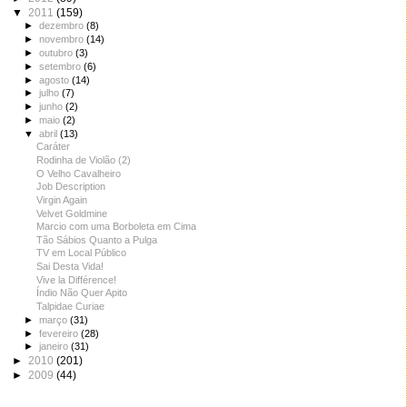
▼
2011
(159)
►
dezembro
(8)
►
novembro
(14)
►
outubro
(3)
►
setembro
(6)
►
agosto
(14)
►
julho
(7)
►
junho
(2)
►
maio
(2)
▼
abril
(13)
Caráter
Rodinha de Violão (2)
O Velho Cavalheiro
Job Description
Virgin Again
Velvet Goldmine
Marcio com uma Borboleta em Cima
Tão Sábios Quanto a Pulga
TV em Local Público
Sai Desta Vida!
Vive la Différence!
Índio Não Quer Apito
Talpidae Curiae
►
março
(31)
►
fevereiro
(28)
►
janeiro
(31)
►
2010
(201)
►
2009
(44)