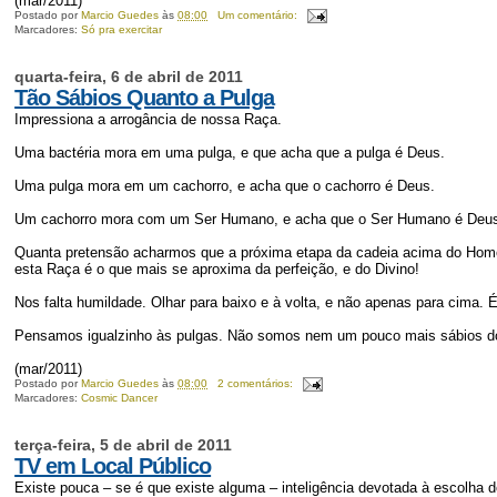
(mar/2011)
Postado por
Marcio Guedes
às
08:00
Um comentário:
Marcadores:
Só pra exercitar
quarta-feira, 6 de abril de 2011
Tão Sábios Quanto a Pulga
Impressiona a arrogância de nossa Raça.
Uma bactéria mora em uma pulga, e que acha que a pulga é Deus.
Uma pulga mora em um cachorro, e acha que o cachorro é Deus.
Um cachorro mora com um Ser Humano, e acha que o Ser Humano é Deu
Quanta pretensão acharmos que a próxima etapa da cadeia acima do Homem 
esta Raça é o que mais se aproxima da perfeição, e do Divino!
Nos falta humildade. Olhar para baixo e à volta, e não apenas para cima.
Pensamos igualzinho às pulgas. Não somos nem um pouco mais sábios do
(mar/2011)
Postado por
Marcio Guedes
às
08:00
2 comentários:
Marcadores:
Cosmic Dancer
terça-feira, 5 de abril de 2011
TV em Local Público
Existe pouca – se é que existe alguma – inteligência devotada à escolha 