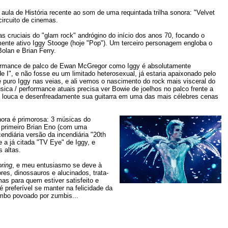
aula de História recente ao som de uma requintada trilha sonora: "Velvet
ircuito de cinemas.
s cruciais do "glam rock" andrógino do início dos anos 70, focando o
ente ativo Iggy Stooge (hoje "Pop"). Um terceiro personagem engloba o
lan e Brian Ferry.
rformance de palco de Ewan McGregor como Iggy é absolutamente
de I", e não fosse eu um limitado heterosexual, já estaria apaixonado pelo
puro Iggy nas veias, e ali vemos o nascimento do rock mais visceral do
ica / performance atuais precisa ver Bowie de joelhos no palco frente a
 louca e desenfreadamente sua guitarra em uma das mais célebres cenas
nora é primorosa: 3 músicas do
do primeiro Brian Eno (com uma
endiária versão da incendiária "20th
 a já citada "TV Eye" de Iggy, e
s altas.
oring
, e meu entusiasmo se deve à
res, dinossauros e alucinados, trata-
as para quem estiver satisfeito e
é preferível se manter na felicidade da
imbo povoado por zumbis...