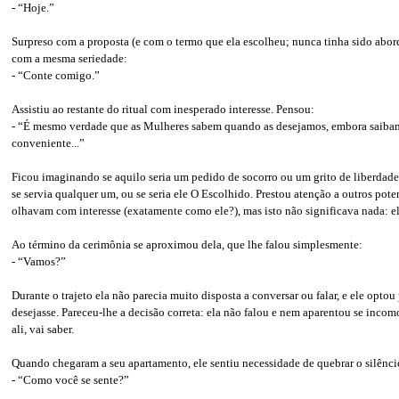
- “Hoje.”
Surpreso com a proposta (e com o termo que ela escolheu; nunca tinha sido abor
com a mesma seriedade:
- “Conte comigo.”
Assistiu ao restante do ritual com inesperado interesse. Pensou:
- “É mesmo verdade que as Mulheres sabem quando as desejamos, embora saibam
conveniente...”
Ficou imaginando se aquilo seria um pedido de socorro ou um grito de liberdade; 
se servia qualquer um, ou se seria ele O Escolhido. Prestou atenção a outros pote
olhavam com interesse (exatamente como ele?), mas isto não significava nada: el
Ao término da cerimônia se aproximou dela, que lhe falou simplesmente:
- “Vamos?”
Durante o trajeto ela não parecia muito disposta a conversar ou falar, e ele opto
desejasse. Pareceu-lhe a decisão correta: ela não falou e nem aparentou se incom
ali, vai saber.
Quando chegaram a seu apartamento, ele sentiu necessidade de quebrar o silênci
- “Como você se sente?”