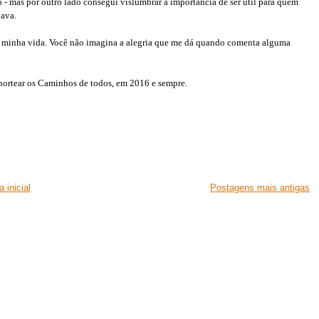
 - mas por outro lado consegui vislumbrar a importância de ser útil para quem
nava.
m minha vida. Você não imagina a alegria que me dá quando comenta alguma
 nortear os Caminhos de todos, em 2016 e sempre.
 inicial
Postagens mais antigas