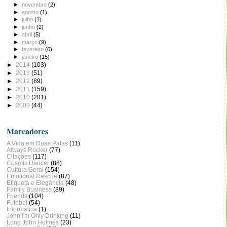
►
novembro
(2)
►
agosto
(1)
►
julho
(1)
►
junho
(2)
►
abril
(5)
►
março
(9)
►
fevereiro
(6)
►
janeiro
(15)
►
2014
(103)
►
2013
(51)
►
2012
(89)
►
2011
(159)
►
2010
(201)
►
2009
(44)
Marcadores
A Vida em Duas Patas
(11)
Always Rocker
(77)
Citações
(117)
Cosmic Dancer
(88)
Cultura Geral
(154)
Emotional Rescue
(87)
Etiqueta e Elegância
(48)
Family Business
(89)
Friends
(104)
Futebol
(54)
Informática
(1)
John I'm Only Drinking
(11)
Long John Holmes
(23)