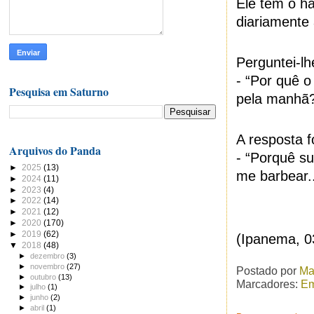
Ele tem o h
diariamente 
Perguntei-l
- “Por quê o
Pesquisa em Saturno
pela manhã? 
A resposta f
Arquivos do Panda
- “Porquê s
►
2025
(13)
me barbear..
►
2024
(11)
►
2023
(4)
►
2022
(14)
►
2021
(12)
►
2020
(170)
►
2019
(62)
(Ipanema, 0
▼
2018
(48)
►
dezembro
(3)
►
novembro
(27)
Postado por
Ma
►
outubro
(13)
Marcadores:
Em
►
julho
(1)
►
junho
(2)
►
abril
(1)