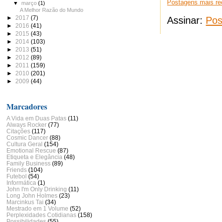
Postagens mais re
▼
março
(1)
A Melhor Razão do Mundo
►
2017
(7)
Assinar:
Pos
►
2016
(41)
►
2015
(43)
►
2014
(103)
►
2013
(51)
►
2012
(89)
►
2011
(159)
►
2010
(201)
►
2009
(44)
Marcadores
A Vida em Duas Patas
(11)
Always Rocker
(77)
Citações
(117)
Cosmic Dancer
(88)
Cultura Geral
(154)
Emotional Rescue
(87)
Etiqueta e Elegância
(48)
Family Business
(89)
Friends
(104)
Futebol
(54)
Informática
(1)
John I'm Only Drinking
(11)
Long John Holmes
(23)
Marcinkus Tai
(34)
Mestrado em 1 Volume
(52)
Perplexidades Cotidianas
(158)
Possibilidades
(55)