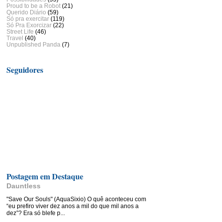
Proud to be a Robot
(21)
Querido Diário
(59)
Só pra exercitar
(119)
Só Pra Exorcizar
(22)
Street Life
(46)
Travel
(40)
Unpublished Panda
(7)
Seguidores
Postagem em Destaque
Dauntless
"Save Our Souls" (AquaSixio) O quê aconteceu com
“eu prefiro viver dez anos a mil do que mil anos a
dez”? Era só blefe p...