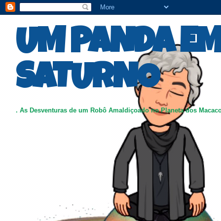
UM PANDA E
SATURNO
. As Desventuras de um Robô Amaldiçoado no Planeta dos Macac