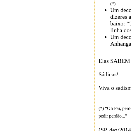
(*)
Um deco
dizeres 
baixo:
“
linha do
Um deco
Anhanga
Elas SABEM d
Sádicas!
Viva o sadis
(*) “Oh Pai, per
pedir perdão...”
(SP, dez/2014