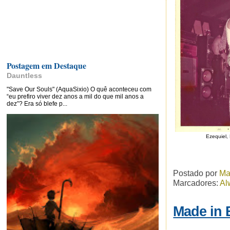
Postagem em Destaque
Dauntless
"Save Our Souls" (AquaSixio) O quê aconteceu com
“eu prefiro viver dez anos a mil do que mil anos a
dez”? Era só blefe p...
Ezequiel,
Postado por
Ma
Marcadores:
Al
Made in B