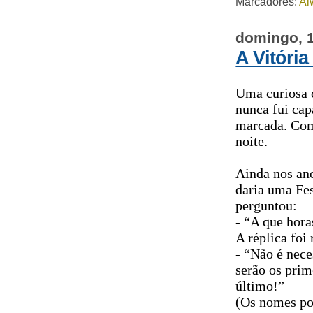
Marcadores:
Al
domingo, 
A Vitória
Uma curiosa c
nunca fui cap
marcada. Com
noite.
Ainda nos an
daria uma Fe
perguntou:
- “A que hora
A réplica foi 
- “Não é nece
serão os prim
último!”
(Os nomes pod