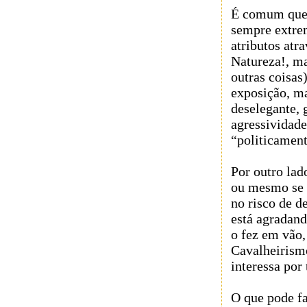
É comum que 
sempre extre
atributos at
Natureza!, ma
outras coisas
exposição, ma
deselegante, 
agressividad
“politicament
Por outro lad
ou mesmo se 
no risco de d
está agradand
o fez em vão
Cavalheirismo
interessa por 
O que pode fa