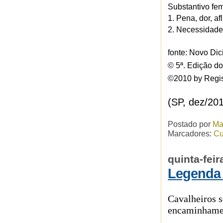
Substantivo fe
1.
Pena, dor, af
2.
Necessidade,
fonte: Novo Dic
© 5ª. Edição do
©2010 by Regis
(SP, dez/20
Postado por
Ma
Marcadores:
Cu
quinta-fei
Legenda 
Cavalheiros 
encaminhamen