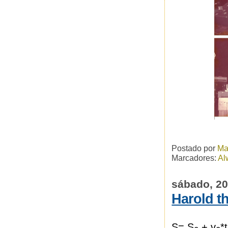
Postado por
Ma
Marcadores:
Al
sábado, 2
Harold th
S= S
+ v
*