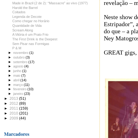
revelação – m
Made in Brazil (2 de 2): “Massacre” ao vivo (1977)
Harold the Barrel
Coitados
Neste show de
Legenda de Decote
Como chegar no Horário
Estripador”,
Quantidade de Vida
do que – a pl
Scream Along
A Vitória é um Prato Frio
Ney Matogro
The First Drink is the Deepest
Sem Pisar nas Formigas
P & M
GREAT gigs,
►
novembro
(1)
►
outubro
(3)
►
setembro
(17)
►
agosto
(4)
►
junho
(1)
►
maio
(7)
►
abril
(14)
►
março
(11)
►
fevereiro
(10)
►
janeiro
(23)
►
2013
(51)
►
2012
(89)
►
2011
(159)
►
2010
(201)
►
2009
(44)
Marcadores