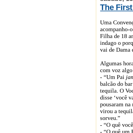
The First
Uma Convençã
acompanho-o a
Filha de 18 a
indago o porq
vai de Dama 
Algumas horas
com voz algo 
- “Um Pai
ja
balcão do bar
tequila. O Vo
disse ‘você va
pousaram na m
virou a tequi
sorveu.”
- “O quê você
- “O quê um P