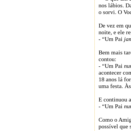
nos lábios. D
o sorvi. O Vo
De vez em qu
noite, e ele r
- “Um Pai
ja
Bem mais tar
contou:
- “Um Pai
nu
acontecer co
18 anos lá fo
uma festa. Às
E continuou 
- “Um Pai
nu
Como o Amigo 
possível que s