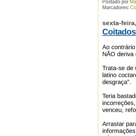
Postado por
Ma
Marcadores:
Co
sexta-feir
Coitados
Ao contrário
NÃO deriva d
Trata-se de 
latino
coctar
desgraça”.
Teria bastad
incorreções
venceu, ref
Arrastar par
informações