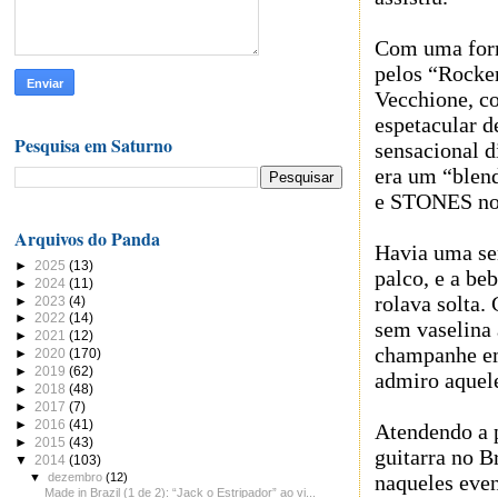
Com uma form
pelos “Rocke
Vecchione, c
espetacular d
Pesquisa em Saturno
sensacional 
era um “ble
e STONES no 
Arquivos do Panda
Havia uma se
►
2025
(13)
palco, e a be
►
2024
(11)
rolava solta.
►
2023
(4)
►
2022
(14)
sem vaselina
►
2021
(12)
champanhe em 
►
2020
(170)
►
2019
(62)
admiro aquele
►
2018
(48)
►
2017
(7)
►
2016
(41)
Atendendo a 
►
2015
(43)
guitarra no B
▼
2014
(103)
▼
dezembro
(12)
naqueles even
Made in Brazil (1 de 2): “Jack o Estripador” ao vi...