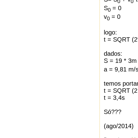
0
0
S
= 0
0
v
= 0
0
logo:
t = SQRT (2
dados:
S = 19 * 3m
a = 9,81 m/
temos porta
t = SQRT (2 
t = 3,4s
Só???
(ago/2014)