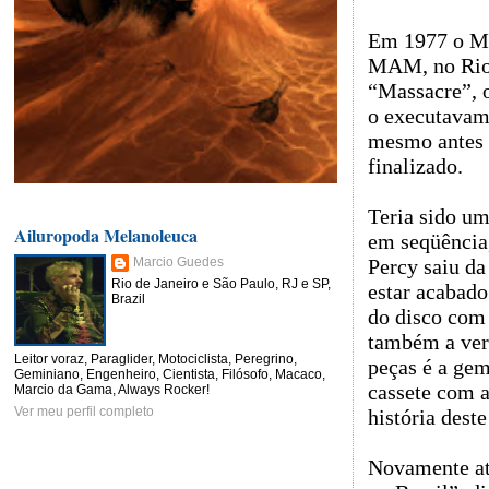
Em 1977 o M
MAM, no Rio.
“Massacre”, o
o executavam 
mesmo antes 
finalizado.
Teria sido u
Ailuropoda Melanoleuca
em seqüência
Percy saiu da
Marcio Guedes
Rio de Janeiro e São Paulo, RJ e SP,
estar acabado
Brazil
do disco com 
também a vers
Leitor voraz, Paraglider, Motociclista, Peregrino,
peças é a ge
Geminiano, Engenheiro, Cientista, Filósofo, Macaco,
cassete com a
Marcio da Gama, Always Rocker!
Ver meu perfil completo
história dest
Novamente at