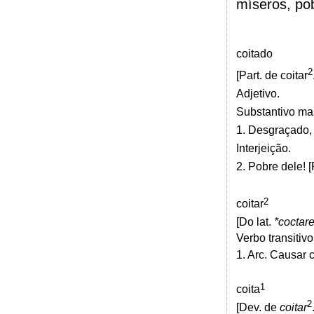
míseros, pob
coitado
2
[Part. de coitar
Adjetivo.
Substantivo ma
1. Desgraçado, 
Interjeição.
2. Pobre dele! [
2
coitar
[Do lat.
*coctar
Verbo transitivo
1.
Arc.
Causar c
1
coita
2
[Dev. de
coitar