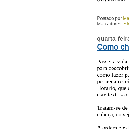
Postado por
Ma
Marcadores:
St
quarta-fei
Como che
Passei a vida
para descobri
como fazer pa
pequena recei
Horário, que
este texto - 
Tratam-se de 
cabeça, ou sej
A ordem é est