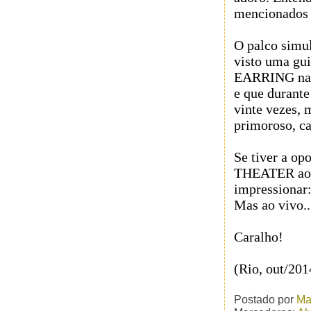
mencionados G
O palco simu
visto uma gu
EARRING na H
e que durante
vinte vezes, m
primoroso, ca
Se tiver a o
THEATER ao v
impressionar:
Mas ao vivo..
Caralho!
(Rio, out/201
Postado por
Ma