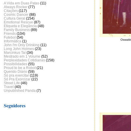
A Vida em Duas Patas
(11)
Always Rocker
(77)
Citações
(117)
Cosmic Dancer
(88)
Cultura Geral
(154)
Emotional Rescue
(87)
Etiqueta e Elegância
(48)
Family Business
(89)
Friends
(104)
Futebol
(54)
Oswaldo
Informática
(1)
John I'm Only Drinking
(11)
Long John Holmes
(23)
Marcinkus Tai
(34)
Mestrado em 1 Volume
(52)
Perplexidades Cotidianas
(158)
Possibilidades
(55)
Proud to be a Robot
(21)
Querido Diário
(59)
Só pra exercitar
(119)
Só Pra Exorcizar
(22)
Street Life
(46)
Travel
(40)
Unpublished Panda
(7)
Seguidores