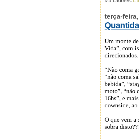
Marcadores:
Et
terça-feir
Quantida
Um monte de 
Vida”, com i
direcionados.
“Não coma gor
“não coma sa
bebida”, “sta
moto”, “não d
16hs”, e mais
downside, ao 
O que vem a 
sobra disto??