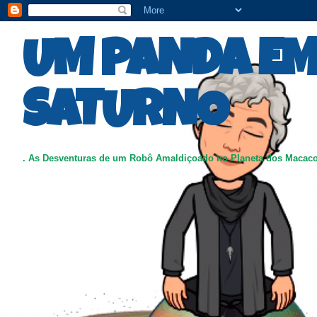
UM PANDA E
SATURNO
. As Desventuras de um Robô Amaldiçoado no Planeta dos Macac