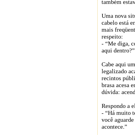
também estav
Uma nova sit
cabelo está e
mais freqüent
respeito:
- “Me diga, c
aqui dentro?”
Cabe aqui um 
legalizado a
recintos públ
brasa acesa e
dúvida: acend
Respondo a e
- “Há muito t
você aguarde
acontece.”