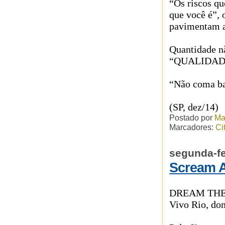
“Os riscos q
que você é”, 
pavimentam a
Quantidade n
“QUALIDAD
“Não coma b
(SP, dez/14)
Postado por
Ma
Marcadores:
Ci
segunda-fe
Scream 
D
REAM TH
Vivo Rio, do