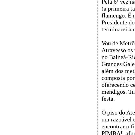
Pela 6ª vez 
(a primeira 
flamengo. É n
Presidente do
terminarei a
Vou de Metrô,
Atravesso os 
no Balneá-Ri
Grandes Galer
além dos meta
composta por
oferecendo c
mendigos. Tud
festa.
O piso do Ate
um razoável e
encontrar o f
PIMBA!, afund