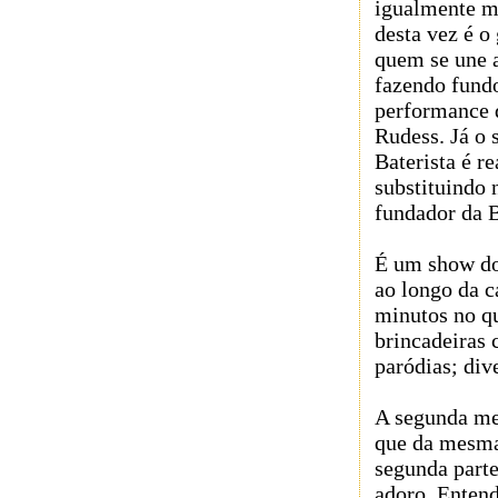
igualmente m
desta vez é o 
quem se une 
fazendo fundo
performance 
Rudess. Já o 
Baterista é r
substituindo 
fundador da B
É um show do
ao longo da c
minutos no q
brincadeiras 
paródias; div
A segunda m
que da mesma
segunda part
adoro. Entend