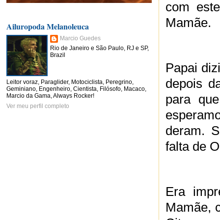
com este
Mamãe.
Ailuropoda Melanoleuca
Marcio Guedes
Rio de Janeiro e São Paulo, RJ e SP,
Brazil
Papai diz
depois da
Leitor voraz, Paraglider, Motociclista, Peregrino,
Geminiano, Engenheiro, Cientista, Filósofo, Macaco,
para que
Marcio da Gama, Always Rocker!
Ver meu perfil completo
esperamo
deram. S
falta de 
Era impr
Mamãe, 