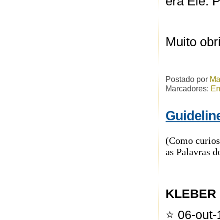
era Ele. 
Muito obr
Postado por
Ma
Marcadores:
Em
Guideline
(Como curiosi
as Palavras d
KLEBER
⭐️
06-out-