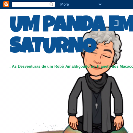
UM PANDA E
SATURNO
. As Desventuras de um Robô Amaldiçoado no Planeta dos Macac