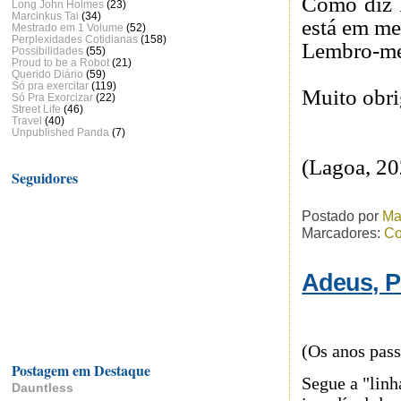
Como diz 
Long John Holmes
(23)
Marcinkus Tai
(34)
está em m
Mestrado em 1 Volume
(52)
Perplexidades Cotidianas
(158)
Lembro-me 
Possibilidades
(55)
Proud to be a Robot
(21)
Querido Diário
(59)
Só pra exercitar
(119)
Muito obri
Só Pra Exorcizar
(22)
Street Life
(46)
Travel
(40)
Unpublished Panda
(7)
(Lagoa, 2
Seguidores
Postado por
Ma
Marcadores:
Co
Adeus, P
(Os anos pass
Postagem em Destaque
Segue a "linh
Dauntless