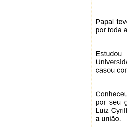
Papai tev
por toda 
Estudou
Universi
casou com
Conheceu
por seu 
Luiz Cyri
a união.