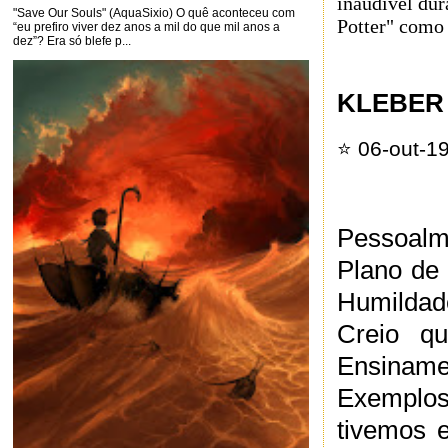
inaudível dur
"Save Our Souls" (AquaSixio) O quê aconteceu com
Potter" como 
“eu prefiro viver dez anos a mil do que mil anos a
dez”? Era só blefe p...
KLEBER
⭐️
06-out-
Pessoalm
Plano de
Humildade
Creio q
Ensinam
Exemplos
tivemos 