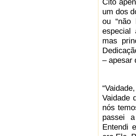
Cito ape
um dos do
ou “não 
especial
mas prin
Dedicaçã
– apesar 
“Vaidade,
Vaidade d
nós temo
passei 
Entendi 