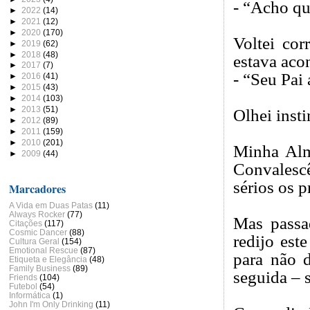
- “Acho qu
►
2022
(14)
►
2021
(12)
►
2020
(170)
Voltei cor
►
2019
(62)
►
2018
(48)
estava aco
►
2017
(7)
- “Seu Pai 
►
2016
(41)
►
2015
(43)
►
2014
(103)
►
2013
(51)
Olhei inst
►
2012
(89)
►
2011
(159)
►
2010
(201)
Minha Alma
►
2009
(44)
Convalesc
sérios os 
Marcadores
A Vida em Duas Patas
(11)
Always Rocker
(77)
Mas passa
Citações
(117)
Cosmic Dancer
(88)
redijo est
Cultura Geral
(154)
Emotional Rescue
(87)
para não 
Etiqueta e Elegância
(48)
Family Business
(89)
seguida – 
Friends
(104)
Futebol
(54)
Informática
(1)
John I'm Only Drinking
(11)