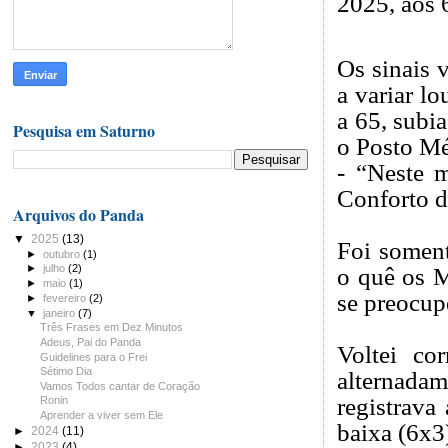
2025, aos 
Os sinais 
a variar l
a 65, subia
Pesquisa em Saturno
o Posto Mé
- “Neste 
Conforto d
Arquivos do Panda
▼
2025
(13)
Foi soment
►
outubro
(1)
►
julho
(2)
o quê os M
►
maio
(1)
se preocup
►
fevereiro
(2)
▼
janeiro
(7)
Três Frases em Dez Minutos
Adeus, Pai do Panda
Voltei co
Guidelines para o Frei
Sétimo Dia
alternada
Vamos Todos cantar de Coração
registrava
Ronin
Aprender a viver sem Ele
baixa (6x3
►
2024
(11)
►
2023
(4)