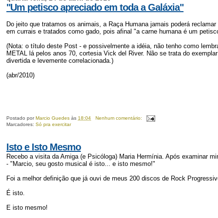
"Um petisco apreciado em toda a Galáxia"
Do jeito que tratamos os animais, a Raça Humana jamais poderá reclamar
em currais e tratados como gado, pois afinal "a carne humana é um petisco
(Nota: o título deste Post - e possivelmente a idéia, não tenho como lemb
METAL lá pelos anos 70, cortesia Vick del River. Não se trata do exemplar
divertida e levemente correlacionada.)
(abr/2010)
Postado por
Marcio Guedes
às
18:04
Nenhum comentário:
Marcadores:
Só pra exercitar
Isto e Isto Mesmo
Recebo a visita da Amiga (e Psicóloga) Maria Hermínia. Após examinar m
- "Marcio, seu gosto musical é isto... e isto mesmo!"
Foi a melhor definição que já ouvi de meus 200 discos de Rock Progressi
É isto.
E isto mesmo!