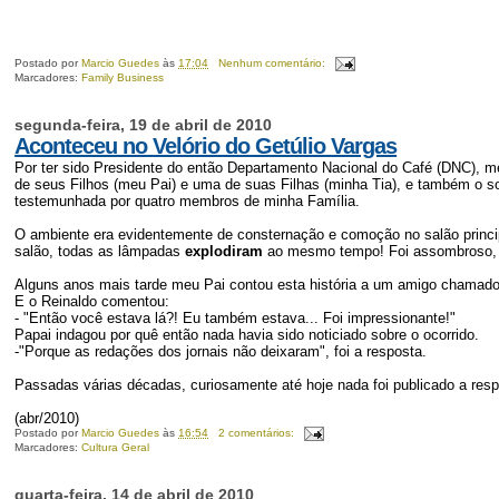
Postado por
Marcio Guedes
às
17:04
Nenhum comentário:
Marcadores:
Family Business
segunda-feira, 19 de abril de 2010
Aconteceu no Velório do Getúlio Vargas
Por ter sido Presidente do então Departamento Nacional do Café (DNC), me
de seus Filhos (meu Pai) e uma de suas Filhas (minha Tia), e também o so
testemunhada por quatro membros de minha Família.
O ambiente era evidentemente de consternação e comoção no salão princi
salão, todas as lâmpadas
explodiram
ao mesmo tempo! Foi assombroso, e
Alguns anos mais tarde meu Pai contou esta história a um amigo chamad
E o Reinaldo comentou:
- "Então você estava lá?! Eu também estava... Foi impressionante!"
Papai indagou por quê então nada havia sido noticiado sobre o ocorrido.
-"Porque as redações dos jornais não deixaram", foi a resposta.
Passadas várias décadas, curiosamente até hoje nada foi publicado a resp
(abr/2010)
Postado por
Marcio Guedes
às
16:54
2 comentários:
Marcadores:
Cultura Geral
quarta-feira, 14 de abril de 2010