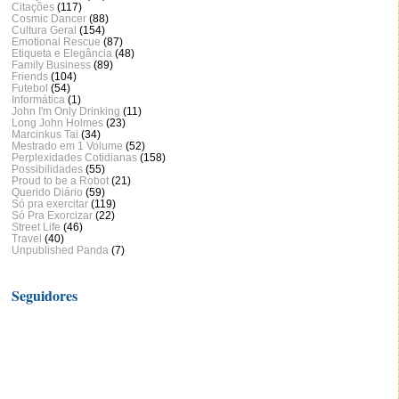
Citações
(117)
Cosmic Dancer
(88)
Cultura Geral
(154)
Emotional Rescue
(87)
Etiqueta e Elegância
(48)
Family Business
(89)
Friends
(104)
Futebol
(54)
Informática
(1)
John I'm Only Drinking
(11)
Long John Holmes
(23)
Marcinkus Tai
(34)
Mestrado em 1 Volume
(52)
Perplexidades Cotidianas
(158)
Possibilidades
(55)
Proud to be a Robot
(21)
Querido Diário
(59)
Só pra exercitar
(119)
Só Pra Exorcizar
(22)
Street Life
(46)
Travel
(40)
Unpublished Panda
(7)
Seguidores