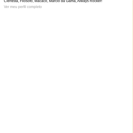
Cientista, Filósofo, Macaco, Marcio da Gama, Always Rocker!
Ver meu perfil completo