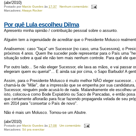
(abr/2010)
Postado por
Marcio Guedes
às
17:37
Nenhum comentário:
Marcadores:
Always Rocker
Por quê Lula escolheu Dilma
Apresento minha opinião / contribuição pessoal sobre o assunto.
Alguém tem a ingenuidade de acreditar que o Presidente Molusco realmen
Analisemos: caso "faça" um Sucessor (no caso, uma Sucessora), o Presi
próximos 4 anos. Quem lhe suceder pode representar para o País uma "her
situação sobre a qual ele não tem mais nenhum controle. Para quê ele quer
Por outro lado... Se não eleger Sucessor, ele lava as mãos, e vai passar
elegeram quem eu queria!"... E ainda sai por cima, o Sapo Barbudo! A gen
Assim, para o Presidente Molusco é muito melhor NÃO eleger sucessor... 
chamá-la de "Mãe", dar a impressão que se empenha por sua candidatura, 
Sucessor, ninguém pode acusá-lo de nada. Malandramente ele escolheu uma
isto, colocou-a como Bode Expiatório ou Saco de Pancadas, e então posa
que certamente aflorarão para ficar fazendo propaganda velada de seu próp
em 2014 para "consertar o País de novo".
Não é mais um Molusco. Tornou-se um Abutre.
(abr/2010)
Postado por
Marcio Guedes
às
17:08
Um comentário:
Marcadores:
Só pra exercitar