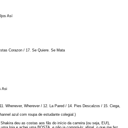
Ojos Así
stas Corazon / 17. Se Quiere. Se Mata
s Asi
 / 11. Whenever, Wherever / 12. La Pared / 14. Pies Descalzos / 15. Ciega,
 channel azul com roupa de estudante colegial.)
hakira deu as costas aos fãs do início da carreira (ou seja, EU!),
uma loja e achei uma BOSTA, e não ia comprá-lo; afinal, o que me fez