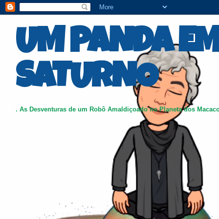
UM PANDA E
SATURNO
. As Desventuras de um Robô Amaldiçoado no Planeta dos Macac