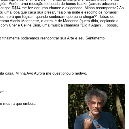
glês. Porém uma reedição recheada de bonus tracks (coisas adicionais,
 antigos R$14 me fez dar uma chance à oxigenada. Minha recompensa? As
ou uma loba que caça sua presa", "saio na noite e escolho os homens",
de, será que fugiram quando souberam que eu ia chegar?", letras de
omo Alanis Morissette, o astral é de Madonna (quem diria, copiando a
com Cher e Celine Dion, uma música chamada "Did it Again"... ooops,
 finalmente poderemos reencontrar sua Arte e seu Sentimento.
la casa. Minha Avó Aurora me questionou o motivo.
a...
, e mostra que embora