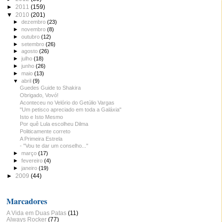
►
2011
(159)
▼
2010
(201)
►
dezembro
(23)
►
novembro
(8)
►
outubro
(12)
►
setembro
(26)
►
agosto
(26)
►
julho
(18)
►
junho
(26)
►
maio
(13)
▼
abril
(9)
Guedes Guide to Shakira
Obrigado, Vovó!
Aconteceu no Velório do Getúlio Vargas
"Um petisco apreciado em toda a Galáxia"
Isto e Isto Mesmo
Por quê Lula escolheu Dilma
Politicamente correto
A Primeira Estrela
- "Vou te dar um conselho..."
►
março
(17)
►
fevereiro
(4)
►
janeiro
(19)
►
2009
(44)
Marcadores
A Vida em Duas Patas
(11)
Always Rocker
(77)