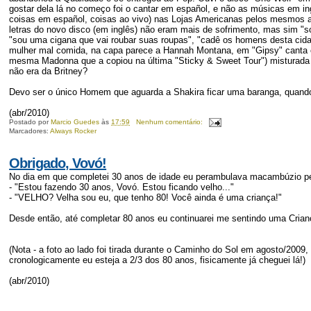
gostar dela lá no começo foi o cantar em español, e não as músicas em in
coisas em español, coisas ao vivo) nas Lojas Americanas pelos mesmos
letras do novo disco (em inglês) não eram mais de sofrimento, mas sim "s
"sou uma cigana que vai roubar suas roupas", "cadê os homens desta cida
mulher mal comida, na capa parece a Hannah Montana, em "Gipsy" canta c
mesma Madonna que a copiou na última "Sticky & Sweet Tour") misturada 
não era da Britney?
Devo ser o único Homem que aguarda a Shakira ficar uma baranga, quando
(abr/2010)
Postado por
Marcio Guedes
às
17:59
Nenhum comentário:
Marcadores:
Always Rocker
Obrigado, Vovó!
No dia em que completei 30 anos de idade eu perambulava macambúzio pe
- "Estou fazendo 30 anos, Vovó. Estou ficando velho..."
- "VELHO? Velha sou eu, que tenho 80! Você ainda é uma criança!"
Desde então, até completar 80 anos eu continuarei me sentindo uma Crianç
(Nota - a foto ao lado foi tirada durante o Caminho do Sol em agosto/2009
cronologicamente eu esteja a 2/3 dos 80 anos, fisicamente já cheguei lá!)
(abr/2010)