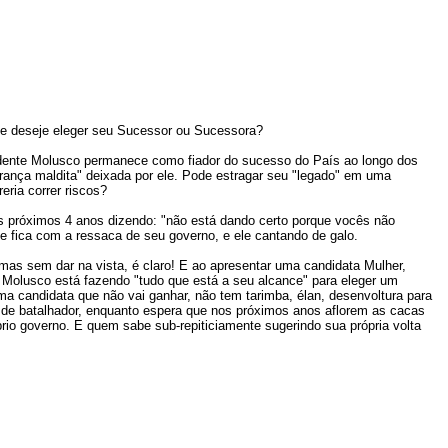
te deseje eleger seu Sucessor ou Sucessora?
dente Molusco permanece como fiador do sucesso do País ao longo dos
ança maldita" deixada por ele. Pode estragar seu "legado" em uma
eria correr riscos?
 os próximos 4 anos dizendo: "não está dando certo porque vocês não
te fica com a ressaca de seu governo, e ele cantando de galo.
mas sem dar na vista, é claro! E ao apresentar uma candidata Mulher,
Molusco está fazendo "tudo que está a seu alcance" para eleger um
 candidata que não vai ganhar, não tem tarimba, élan, desenvoltura para
 de batalhador, enquanto espera que nos próximos anos aflorem as cacas
rio governo. E quem sabe sub-repiticiamente sugerindo sua própria volta