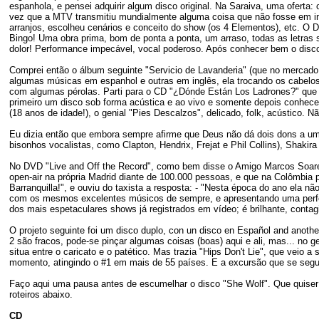
espanhola, e pensei adquirir algum disco original. Na Saraiva, uma oferta:
vez que a MTV transmitiu mundialmente alguma coisa que não fosse em in
arranjos, escolheu cenários e conceito do show (os 4 Elementos), etc. O
Bingo! Uma obra prima, bom de ponta a ponta, um arraso, todas as letras 
dolor! Performance impecável, vocal poderoso. Após conhecer bem o disco
Comprei então o álbum seguinte "Servicio de Lavanderia" (que no mercado 
algumas músicas em espanhol e outras em inglês, ela trocando os cabelos
com algumas pérolas. Parti para o CD "¿Dónde Están Los Ladrones?" que 
primeiro um disco sob forma acústica e ao vivo e somente depois conhecer s
(18 anos de idade!), o genial "Pies Descalzos", delicado, folk, acústico. 
Eu dizia então que embora sempre afirme que Deus não dá dois dons a uma
bisonhos vocalistas, como Clapton, Hendrix, Frejat e Phil Collins), Shakir
No DVD "Live and Off the Record", como bem disse o Amigo Marcos Soares
open-air na própria Madrid diante de 100.000 pessoas, e que na Colômbia 
Barranquilla!", e ouviu do taxista a resposta: - "Nesta época do ano ela nã
com os mesmos excelentes músicos de sempre, e apresentando uma perf
dos mais espetaculares shows já registrados em vídeo; é brilhante, contagi
O projeto seguinte foi um disco duplo, con un disco en Español and another i
2 são fracos, pode-se pinçar algumas coisas (boas) aqui e ali, mas... no g
situa entre o caricato e o patético. Mas trazia "Hips Don't Lie", que veio 
momento, atingindo o #1 em mais de 55 países. E a excursão que se segui
Faço aqui uma pausa antes de escumelhar o disco "She Wolf". Que quiser 
roteiros abaixo.
CD