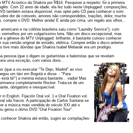
 o MTV Acústico da Shakira por R$14. Pesquisei a respeito: foi a primeira
glês. Com 22 anos de idade, ela fez tudo neste Unplugged: composições,
 DVD também estava disponível, mas optei pelo CD para conhecer o som.
sobre dor de cotovelo, amores não correspondidos, traições, dolor, mucho
, comprei o DVD. Melhor ainda! E ainda por cima, um regalo aos olhos...
americano e na colônia brasileira saiu como "Laundry Service"), com
 vermelhos por um vulgaríssimo loira. Não um disco excepcional, mas
é a gênese do MTV Unplugged: brilhante, é bastante curioso conhecer
ua versão original de estúdio, elétrica. Comprei então o disco anterior
Não tive mais dúvidas que Shakira Isabel Mebarak era um prodígio.
 pessoa (que o digam os guitarristas e bateristas que se revelam
a era uma exceção, com vários dons...
 (que a viu executar "Te Dejo, Madrid" ao vivo
pegou um táxi em Bogotá e disse: - "Para
o está lá!") a menina estava bastante... vadia! Mas
ormance completamente Rocker. Trata-se de um
ante, obrigatório e inesquecível.
n English. Fijación Oral vol. 1 e Oral Fixation vol.
eral são fracos. A participação de Carlos Santana se
a ser a música mais vendida do século XXI até o
u gerou o ótimo DVD "Oral Fixation Tour".
conhecer Shakira até então, sugiro as compilações-