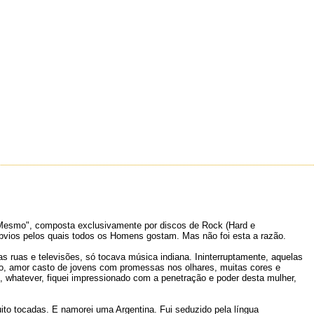
 Mesmo", composta exclusivamente por discos de Rock (Hard e
bvios pelos quais todos os Homens gostam. Mas não foi esta a razão.
s ruas e televisões, só tocava música indiana. Ininterruptamente, aquelas
o, amor casto de jovens com promessas nos olhares, muitas cores e
r", whatever, fiquei impressionado com a penetração e poder desta mulher,
o tocadas. E namorei uma Argentina. Fui seduzido pela língua