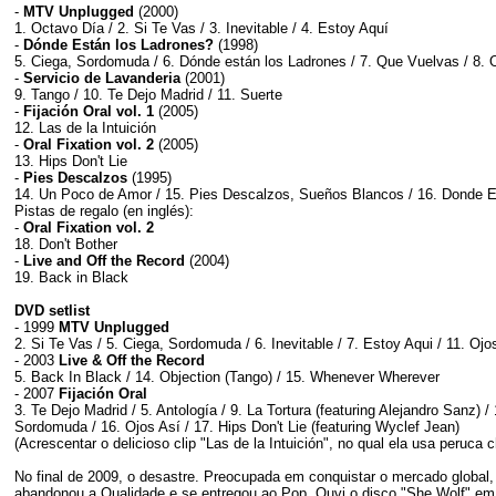
-
MTV Unplugged
(2000)
1. Octavo Día / 2. Si Te Vas / 3. Inevitable / 4. Estoy Aquí
-
Dónde Están los Ladrones?
(1998)
5. Ciega, Sordomuda / 6. Dónde están los Ladrones / 7. Que Vuelvas / 8. 
-
Servicio de Lavanderia
(2001)
9. Tango / 10. Te Dejo Madrid / 11. Suerte
-
Fijación Oral vol.
1
(2005)
12. Las de la Intuición
-
Oral Fixation vol. 2
(2005)
13. Hips Don't Lie
-
Pies Descalzos
(1995)
14. Un Poco de Amor / 15. Pies Descalzos, Sueños Blancos / 16. Donde E
Pistas de regalo (en inglés):
-
Oral Fixation vol. 2
18. Don't Bother
-
Live and Off the Record
(2004)
19. Back in Black
DVD setlist
- 1999
MTV Unplugged
2. Si Te Vas / 5. Ciega, Sordomuda / 6. Inevitable / 7. Estoy Aqui / 11. Ojo
- 2003
Live & Off the Record
5. Back In Black / 14. Objection (Tango) / 15. Whenever Wherever
- 2007
Fijación Oral
3. Te Dejo Madrid / 5. Antología / 9. La Tortura (featuring Alejandro Sanz)
Sordomuda / 16. Ojos Así / 17. Hips Don't Lie (featuring Wyclef Jean)
(Acrescentar o delicioso clip "Las de la Intuición", no qual ela usa peruca
No final de 2009, o desastre. Preocupada em conquistar o mercado global, S
abandonou a Qualidade e se entregou ao Pop. Ouvi o disco "She Wolf" em 