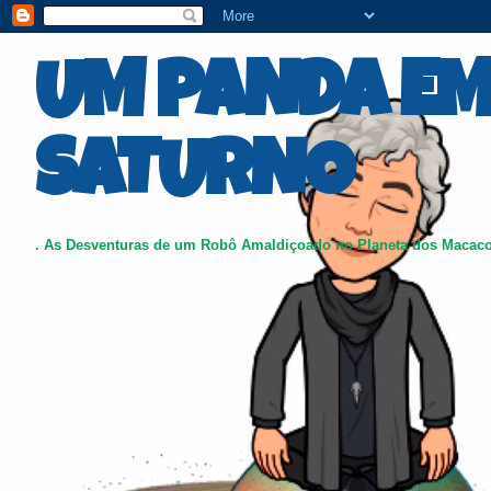
UM PANDA E
SATURNO
. As Desventuras de um Robô Amaldiçoado no Planeta dos Macac