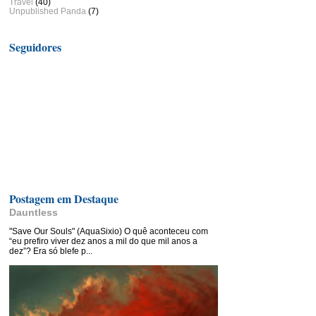
Travel
(40)
Unpublished Panda
(7)
Seguidores
Postagem em Destaque
Dauntless
"Save Our Souls" (AquaSixio) O quê aconteceu com
“eu prefiro viver dez anos a mil do que mil anos a
dez”? Era só blefe p...