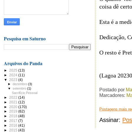
coisa dê cert
Esta é a medi
Dedicação, C
Pesquisa em Saturno
O resto é Pre
Arquivos do Panda
►
2025
(13)
(Lagoa 2023
►
2024
(11)
▼
2023
(4)
►
dezembro
(3)
▼
setembro
(1)
Postado por
Ma
Sacrifício Pessoal
Marcadores:
Ma
►
2022
(14)
►
2021
(12)
►
2020
(170)
Postagens mais re
►
2019
(62)
►
2018
(48)
Assinar:
Pos
►
2017
(7)
►
2016
(41)
►
2015
(43)