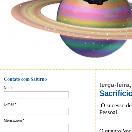
Contato com Saturno
terça-feir
Nome
Sacrifíci
O sucesso de
E-mail
*
Pessoal.
Mensagem
*
O quanto Você