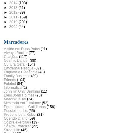
►
2014
(103)
►
2013
(51)
►
2012
(89)
►
2011
(159)
►
2010
(201)
►
2009
(44)
Marcadores
A Vida em Duas Patas
(11)
Always Rocker
(77)
Citações
(117)
Cosmic Dancer
(88)
Cultura Geral
(154)
Emotional Rescue
(87)
Etiqueta e Elegância
(48)
Family Business
(89)
Friends
(104)
Futebol
(54)
Informática
(1)
John I'm Only Drinking
(11)
Long John Holmes
(23)
Marcinkus Tai
(34)
Mestrado em 1 Volume
(52)
Perplexidades Cotidianas
(158)
Possibilidades
(55)
Proud to be a Robot
(21)
Querido Diário
(59)
Só pra exercitar
(119)
Só Pra Exorcizar
(22)
Street Life
(46)