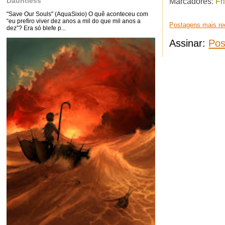
Dauntless
Marcadores:
Fr
"Save Our Souls" (AquaSixio) O quê aconteceu com
“eu prefiro viver dez anos a mil do que mil anos a
Postagens mais re
dez”? Era só blefe p...
Assinar:
Pos