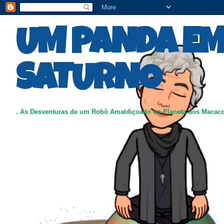
UM PANDA E
SATURNO
. As Desventuras de um Robô Amaldiçoado no Planeta dos Macac