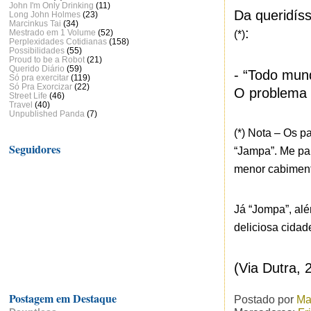
John I'm Only Drinking
(11)
Da queridís
Long John Holmes
(23)
Marcinkus Tai
(34)
:
Mestrado em 1 Volume
(52)
(*)
Perplexidades Cotidianas
(158)
Possibilidades
(55)
Proud to be a Robot
(21)
Querido Diário
(59)
- “Todo mun
Só pra exercitar
(119)
Só Pra Exorcizar
(22)
O problema 
Street Life
(46)
Travel
(40)
Unpublished Panda
(7)
(*) Nota – Os 
Seguidores
“Jampa”. Me pa
menor cabimento
Já “Jompa”, alé
deliciosa cidad
(Via Dutra,
Postagem em Destaque
Postado por
Ma