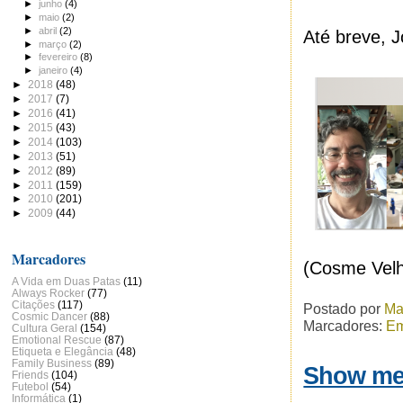
►
junho
(4)
►
maio
(2)
►
abril
(2)
Até breve, J
►
março
(2)
►
fevereiro
(8)
►
janeiro
(4)
►
2018
(48)
►
2017
(7)
►
2016
(41)
►
2015
(43)
►
2014
(103)
►
2013
(51)
►
2012
(89)
►
2011
(159)
►
2010
(201)
►
2009
(44)
Marcadores
(Cosme Vel
A Vida em Duas Patas
(11)
Always Rocker
(77)
Citações
(117)
Postado por
Ma
Cosmic Dancer
(88)
Marcadores:
Em
Cultura Geral
(154)
Emotional Rescue
(87)
Etiqueta e Elegância
(48)
Family Business
(89)
Show me
Friends
(104)
Futebol
(54)
Informática
(1)