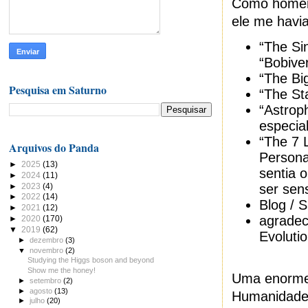
Como homen
ele me havia
“The Sin
“Bobive
“The Bi
Pesquisa em Saturno
“The St
“Astrop
especia
“The 7 
Arquivos do Panda
Persona
►
2025
(13)
sentia 
►
2024
(11)
►
2023
(4)
ser sen
►
2022
(14)
Blog / 
►
2021
(12)
agradec
►
2020
(170)
▼
2019
(62)
Evoluti
►
dezembro
(3)
▼
novembro
(2)
Studying the Higgs boson and beyond
Show me the honey!
Uma enorme 
►
setembro
(2)
►
agosto
(13)
Humanidade
►
julho
(20)