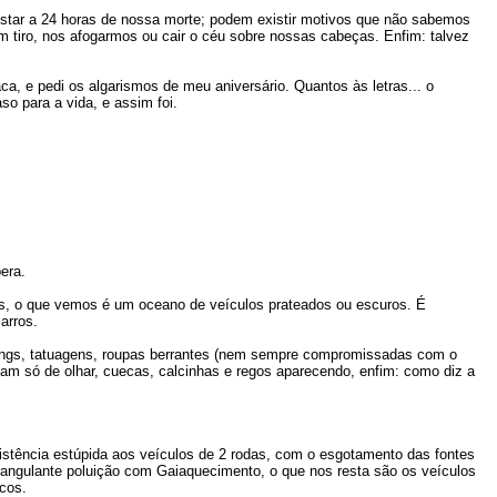
tar a 24 horas de nossa morte; podem existir motivos que não sabemos
 tiro, nos afogarmos ou cair o céu sobre nossas cabeças. Enfim: talvez
, e pedi os algarismos de meu aniversário. Quantos às letras... o
so para a vida, e assim foi.
era.
, o que vemos é um oceano de veículos prateados ou escuros. É
arros.
rcings, tatuagens, roupas berrantes (nem sempre compromissadas com o
am só de olhar, cuecas, calcinhas e regos aparecendo, enfim: como diz a
istência estúpida aos veículos de 2 rodas, com o esgotamento das fontes
 estrangulante poluição com Gaiaquecimento, o que nos resta são os veículos
cos.