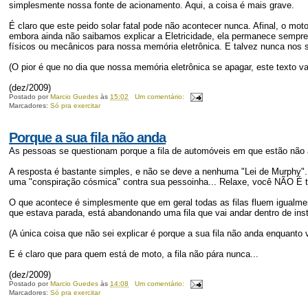
simplesmente nossa fonte de acionamento. Aqui, a coisa é mais grave.
É claro que este peido solar fatal pode não acontecer nunca. Afinal, o 
embora ainda não saibamos explicar a Eletricidade, ela permanece semp
físicos ou mecânicos para nossa memória eletrônica. E talvez nunca nos se
(O pior é que no dia que nossa memória eletrônica se apagar, este texto va
(dez/2009)
Postado por
Marcio Guedes
às
15:02
Um comentário:
Marcadores:
Só pra exercitar
Porque a sua fila não anda
As pessoas se questionam porque a fila de automóveis em que estão não a
A resposta é bastante simples, e não se deve a nenhuma "Lei de Murphy".
uma "conspiração cósmica" contra sua pessoinha... Relaxe, você NÃO É t
O que acontece é simplesmente que em geral todas as filas fluem igualm
que estava parada, está abandonando uma fila que vai andar dentro de ins
(A única coisa que não sei explicar é porque a sua fila não anda enquanto 
E é claro que para quem está de moto, a fila não pára nunca...
(dez/2009)
Postado por
Marcio Guedes
às
14:08
Um comentário:
Marcadores:
Só pra exercitar