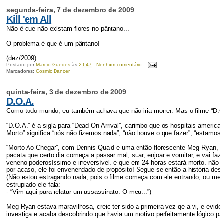
segunda-feira, 7 de dezembro de 2009
Kill 'em All
Não é que não existam flores no pântano...
O problema é que é um pântano!
(dez/2009)
Postado por
Marcio Guedes
às
20:47
Nenhum comentário:
Marcadores:
Cosmic Dancer
quinta-feira, 3 de dezembro de 2009
D.O.A.
Como todo mundo, eu também achava que não iria morrer. Mas o filme “D.
“D.O.A.” é a sigla para “Dead On Arrival”, carimbo que os hospitais ame
Morto” significa “nós não fizemos nada”, “não houve o que fazer”, “estamos
“Morto Ao Chegar”, com Dennis Quaid e uma então florescente Meg Ryan, é
pacata que certo dia começa a passar mal, suar, enjoar e vomitar, e vai 
veneno poderosíssimo e irreversível, e que em 24 horas estará morto, não
por acaso, ele foi envenendado de propósito! Segue-se então a história de
(Não estou estragando nada, pois o filme começa com ele entrando, ou mel
estrupiado ele fala:
- “Vim aqui para relatar um assassinato. O meu...”)
Meg Ryan estava maravilhosa, creio ter sido a primeira vez qe a vi, e evid
investiga e acaba descobrindo que havia um motivo perfeitamente lógico pa