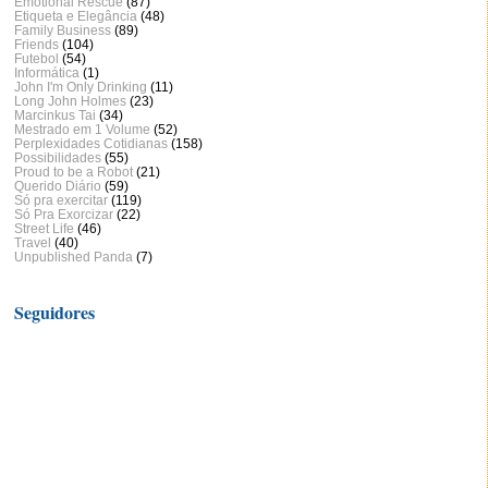
Emotional Rescue
(87)
Etiqueta e Elegância
(48)
Family Business
(89)
Friends
(104)
Futebol
(54)
Informática
(1)
John I'm Only Drinking
(11)
Long John Holmes
(23)
Marcinkus Tai
(34)
Mestrado em 1 Volume
(52)
Perplexidades Cotidianas
(158)
Possibilidades
(55)
Proud to be a Robot
(21)
Querido Diário
(59)
Só pra exercitar
(119)
Só Pra Exorcizar
(22)
Street Life
(46)
Travel
(40)
Unpublished Panda
(7)
Seguidores