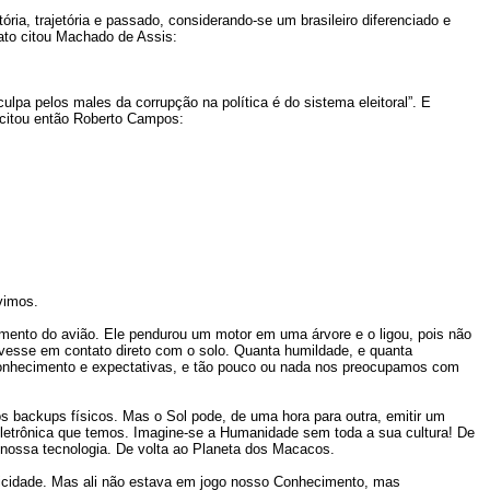
ria, trajetória e passado, considerando-se um brasileiro diferenciado e
ato citou Machado de Assis:
lpa pelos males da corrupção na política é do sistema eleitoral”. E
 citou então Roberto Campos:
vimos.
mento do avião. Ele pendurou um motor em uma árvore e o ligou, pois não
vesse em contato direto com o solo. Quanta humildade, e quanta
onhecimento e expectativas, e tão pouco ou nada nos preocupamos com
backups físicos. Mas o Sol pode, de uma hora para outra, emitir um
eletrônica que temos. Imagine-se a Humanidade sem toda a sua cultura! De
nossa tecnologia. De volta ao Planeta dos Macacos.
ricidade. Mas ali não estava em jogo nosso Conhecimento, mas