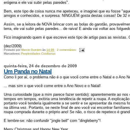
erógena e ele vai subir pelas paredes".
Bem, este tipo de coisa nunca me apeteceu, e imaginei que eu fosse "aqu
amigos e conhecidos, e surpresa: NINGUÉM gosta destas coisas! De 32 inda
Assim, se a leitora de NOVA brincar com as bolas do garotão, provavelmente 
terra, ele vai subir pelas paredes... de raiva! E ainda vai voltar aos folgue
Fico imaginando quem é que escreve este tipo de artigo para as revistas. 
(dez/2009)
Postado por
Marcio Guedes
às
14:35
2 comentários:
Marcadores:
Perplexidades Cotidianas
quinta-feira, 24 de dezembro de 2009
Um Panda no Natal
Como li por aí, o problema não é o que você come entre o Natal e o Ano N
... mas sim o que você come entre o Ano Novo e o Natal!
Uma curiosidade (que a mim parece fazer sentido): aparentemente ao n
tempos em tempos, exitiria uma tendência de repetir a roupa. A explicação
portanto você tenderia igualmente a se sentir e se apresentar da mesma 
na última vez. Portanto, se neste final de ano você vai encontrar familia
roupa comprada durante o próprio ano! Se não, o risco de repeteco é grand
E lembre-se: não confundir "jingle bell" com "dingleberry"!
Merry Christmas and Happy New Year.