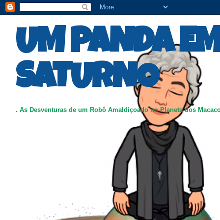
UM PANDA E
SATURNO
. As Desventuras de um Robô Amaldiçoado no Planeta dos Macac