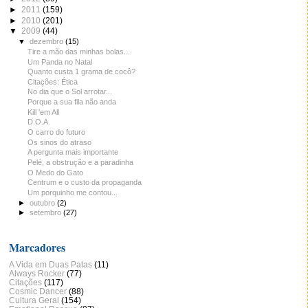
►
2011
(159)
►
2010
(201)
▼
2009
(44)
▼
dezembro
(15)
Tire a mão das minhas bolas...
Um Panda no Natal
Quanto custa 1 grama de cocô?
Citações: Ética
No dia que o Sol arrotar...
Porque a sua fila não anda
Kill 'em All
D.O.A.
O carro do futuro
Os sinos do atraso
A pergunta mais importante
Pelé, a obstrução e a paradinha
O Medo do Gato
Centrum e o custo da propaganda
Um porquinho me contou...
►
outubro
(2)
►
setembro
(27)
Marcadores
A Vida em Duas Patas
(11)
Always Rocker
(77)
Citações
(117)
Cosmic Dancer
(88)
Cultura Geral
(154)