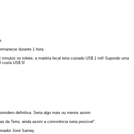
a.
ermanecer durante 1 hora.
 minutos no toilete, a matéria fecal teria custado US$ 1 mil! Supondo uma
l custa US$ 5!
nsidero definitiva. Seria algo mais ou menos assim:
s da Terra, ainda assim a convivência seria possível”.
enador José Sarney.