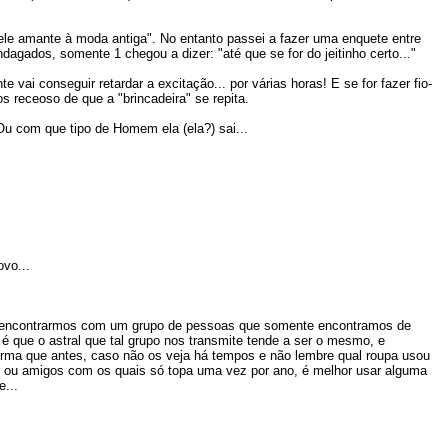
ele amante à moda antiga". No entanto passei a fazer uma enquete entre
gados, somente 1 chegou a dizer: "até que se for do jeitinho certo..."
vai conseguir retardar a excitação... por várias horas! E se for fazer fio-
dos receoso de que a "brincadeira" se repita.
Ou com que tipo de Homem ela (ela?) sai...
ovo...
os encontrarmos com um grupo de pessoas que somente encontramos de
 é que o astral que tal grupo nos transmite tende a ser o mesmo, e
forma que antes, caso não os veja há tempos e não lembre qual roupa usou
res ou amigos com os quais só topa uma vez por ano, é melhor usar alguma
e...