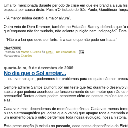
Uma foi mencionada durante período de crise em que ele brandia a sua histó
especial por causa disto. Pois n’O Estado de São Paulo, Gaudêncio Torqu
- “A menor nódoa destrói a maior alvura”.
Outra veio de Dora Kramaer, também no Estadão. Sarney defendia que “a cu
que”enquanto não for mudado, não adianta punição nem indignação”. Dora
- “Não e a Lei que deve ser forte. É a carne que não pode ser fraca.”
(dez/2009)
Postado por
Marcio Guedes
às
13:58
Um comentário:
Marcadores:
Citações
quarta-feira, 9 de dezembro de 2009
No dia que o Sol arrotar...
... ou tiver soluços, poderemos ter problemas para os quais não nos preca
Sempre admirei Santos Dumont por um teste que fez durante o desenvolvi
sabia o que poderia acontecer ao funcionamento de um motor que não esti
precaução! Tantas coisas podem acontecer além de nossos minúsculos c
elas.
Cada vez mais dependemos de memória eletrônica. Cada vez menos temos 
pulso eletromagnético (ou coisa que o valha) que apague toda a memória 
um momento para o outro perdermos toda nossa evolução, nossa história, 
Esta preocupação já existiu no passado, dada nossa dependência da Elet