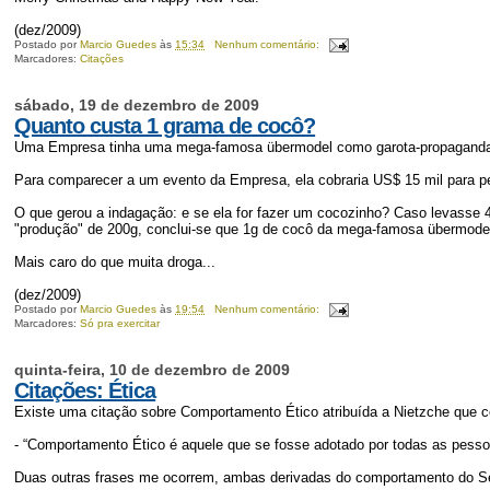
(dez/2009)
Postado por
Marcio Guedes
às
15:34
Nenhum comentário:
Marcadores:
Citações
sábado, 19 de dezembro de 2009
Quanto custa 1 grama de cocô?
Uma Empresa tinha uma mega-famosa übermodel como garota-propagand
Para comparecer a um evento da Empresa, ela cobraria US$ 15 mil para p
O que gerou a indagação: e se ela for fazer um cocozinho? Caso levasse 4
"produção" de 200g, conclui-se que 1g de cocô da mega-famosa übermode
Mais caro do que muita droga...
(dez/2009)
Postado por
Marcio Guedes
às
19:54
Nenhum comentário:
Marcadores:
Só pra exercitar
quinta-feira, 10 de dezembro de 2009
Citações: Ética
Existe uma citação sobre Comportamento Ético atribuída a Nietzche que co
- “Comportamento Ético é aquele que se fosse adotado por todas as pessoa
Duas outras frases me ocorrem, ambas derivadas do comportamento do S