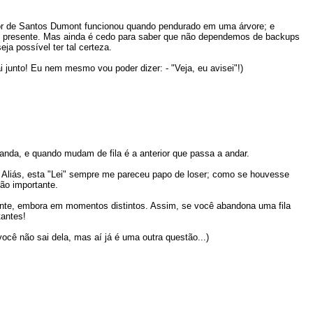
motor de Santos Dumont funcionou quando pendurado em uma árvore; e
re presente. Mas ainda é cedo para saber que não dependemos de backups
ja possível ter tal certeza.
i junto! Eu nem mesmo vou poder dizer: - "Veja, eu avisei"!)
nda, e quando mudam de fila é a anterior que passa a andar.
 Aliás, esta "Lei" sempre me pareceu papo de loser; como se houvesse
ão importante.
ente, embora em momentos distintos. Assim, se você abandona uma fila
tantes!
você não sai dela, mas aí já é uma outra questão...)