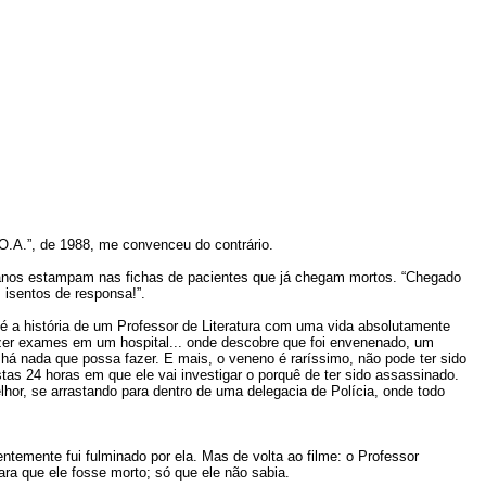
O.A.”, de 1988, me convenceu do contrário.
ricanos estampam nas fichas de pacientes que já chegam mortos. “Chegado
 isentos de responsa!”.
 a história de um Professor de Literatura com uma vida absolutamente
fazer exames em um hospital... onde descobre que foi envenenado, um
 há nada que possa fazer. E mais, o veneno é raríssimo, não pode ter sido
stas 24 horas em que ele vai investigar o porquê de ter sido assassinado.
hor, se arrastando para dentro de uma delegacia de Polícia, onde todo
entemente fui fulminado por ela. Mas de volta ao filme: o Professor
ra que ele fosse morto; só que ele não sabia.