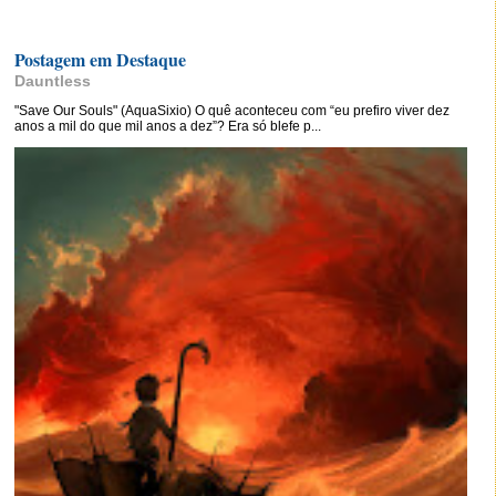
Postagem em Destaque
Dauntless
"Save Our Souls" (AquaSixio) O quê aconteceu com “eu prefiro viver dez
anos a mil do que mil anos a dez”? Era só blefe p...