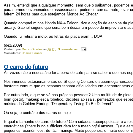
Assim, entendi que a qualquer momento, sem que o saibamos, podemos es
para sermos envenenados e assassinados; podemos cair da moto, levar um
faltem 24 horas para que estejamos Mortos Ao Chegar.
Quando comprei minha Honda NX-4 Falcon, tive a opção de escolha da placa
arcanjo Gabriel sugeriu que seria bom deixar um pouco de imprevisto e aca
Quando fui retirar a moto, as letras da placa eram... DOA!
(dez/2009)
Postado por
Marcio Guedes
às
16:28
3 comentários:
Marcadores:
Cosmic Dancer
O carro do futuro
Às vezes não é necessário ler a borra do café para se saber o que nos esp
Nos imensos estacionamentos de Shopping Centers e supermegamercados
bastante comum que as pessoas tenham dificuldades em encontrar seus c
Por outro lado, o que se vê nas próprias pessoas? Uma multitude de pie
bom gosto), makeup escalfobético, decotes abissais, penteados que espet
música do Golden Earring, “Desperately Trying To Be Different”.
Ou seja, o contrário dos carros de hoje.
E qual o tamanho do carro do futuro? Com cidades superpopulosas e a res
energéticas (“there is no sufficient data for a meaningful answer...”) e a
pequenos, econômicos, de fácil manejo. Muito pequenos, e muito econômi