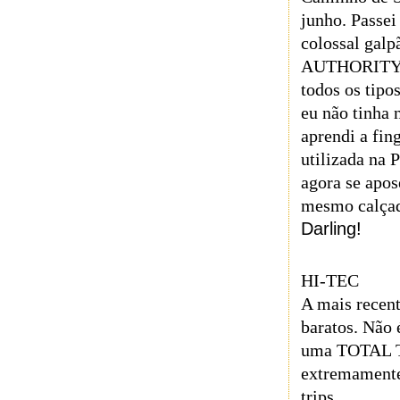
junho. Passei
colossal gal
AUTHORITY 
todos os tipo
eu não tinha 
aprendi a fin
utilizada na 
agora se apo
mesmo calçad
Darling!
HI-TEC
A mais recent
baratos. Não 
uma TOTAL T
extremamente
trips.