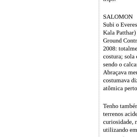
SALOMON
Subi o Everes
Kala Pattha
Ground Contro
2008: totalm
costura; sola
sendo o calc
Abraçava meu
costumava di
atômica pert
Tenho també
terrenos acid
curiosidade, 
utilizando em