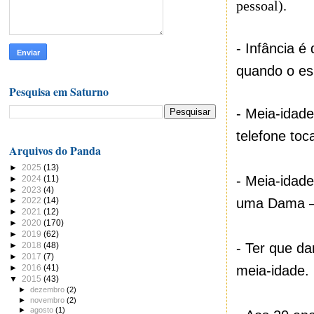
pessoal).
- Infância é
quando o es
Pesquisa em Saturno
-
Meia-idade
telefone toc
Arquivos do Panda
►
2025
(13)
-
Meia-idade
►
2024
(11)
►
2023
(4)
uma Dama –
►
2022
(14)
►
2021
(12)
►
2020
(170)
►
2019
(62)
-
Ter que da
►
2018
(48)
►
2017
(7)
meia-idade.
►
2016
(41)
▼
2015
(43)
►
dezembro
(2)
►
novembro
(2)
►
agosto
(1)