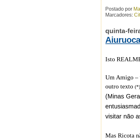
Postado por
Ma
Marcadores:
Ci
quinta-fei
Aiuruoc
Isto REALMEN
Um Amigo – v
outro texto
(*
(Minas Gera
entusiasmad
visitar não
Mas Ricota n