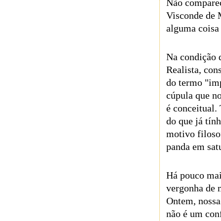
Não comparec
Visconde de M
alguma coisa
Na condição d
Realista, con
do termo "im
cúpula que no
é conceitual.
do que já tín
motivo filos
panda em satu
Há pouco mais
vergonha de 
Ontem, nossa 
não é um conf