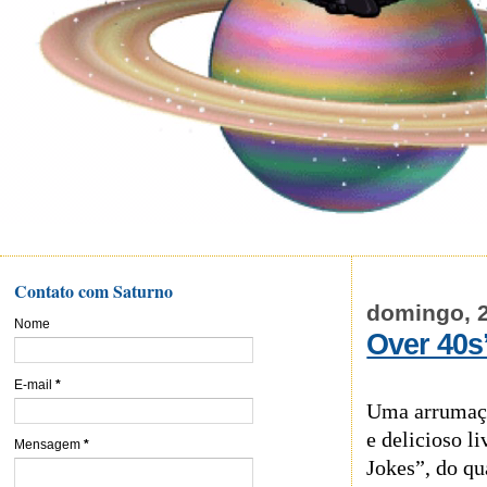
Contato com Saturno
domingo, 
Nome
Over 40s
E-mail
*
Uma arrumaçã
e delicioso l
Mensagem
*
Jokes”, do qu