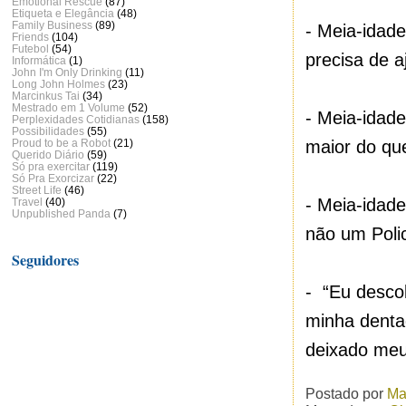
Emotional Rescue
(87)
Etiqueta e Elegância
(48)
Family Business
(89)
-
Meia-idad
Friends
(104)
Futebol
(54)
precisa de a
Informática
(1)
John I'm Only Drinking
(11)
Long John Holmes
(23)
Marcinkus Tai
(34)
Mestrado em 1 Volume
(52)
-
Meia-idade
Perplexidades Cotidianas
(158)
Possibilidades
(55)
maior do qu
Proud to be a Robot
(21)
Querido Diário
(59)
Só pra exercitar
(119)
Só Pra Exorcizar
(22)
Street Life
(46)
-
Meia-idade
Travel
(40)
Unpublished Panda
(7)
não um Polic
Seguidores
-
“Eu descob
minha denta
deixado meu
Postado por
Ma