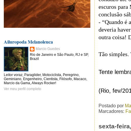
escuros para 
conclusão sáb
- “Quando é 
deveria haver
outra coisa! 
Ailuropoda Melanoleuca
Marcio Guedes
Tão simples. 
Rio de Janeiro e São Paulo, RJ e SP,
Brazil
Tente lembr
Leitor voraz, Paraglider, Motociclista, Peregrino,
Geminiano, Engenheiro, Cientista, Filósofo, Macaco,
Marcio da Gama, Always Rocker!
Ver meu perfil completo
(Rio, fev/20
Postado por
Ma
Marcadores:
Fa
sexta-feir