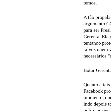
temos.
A tão propala
argumento CO
para ser Pres
Gerenta. Ela 
tentando prot
talvez quem v
necessários "s
Botar Gerenta
Quanto a tai
Facebook prop
momento, que 
indo depois t
políticos que