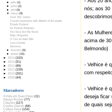
-
Aos 20 an
►
julho
(1)
►
junho
(2)
nós; aos 30
►
abril
(5)
▼
março
(9)
descobrimos
Over 40s’ Jokes
Crucial responses with dilation of the pupils
Estado Estável
As Pedras Rolantes
-
As Mulher
Too Sexy Are My Boots
Mais Vergonha
O Céu do Itaim Bibi
acima de 30
Lora Zombie
Aiuruoca
Belmondo)
►
fevereiro
(6)
►
janeiro
(15)
►
2014
(103)
►
2013
(51)
-
Velhice é 
►
2012
(89)
►
2011
(159)
com respeit
►
2010
(201)
►
2009
(44)
-
Velhice é
Marcadores
deseja ficar
A Vida em Duas Patas
(11)
Always Rocker
(77)
Citações
(117)
de quais se
Cosmic Dancer
(88)
Cultura Geral
(154)