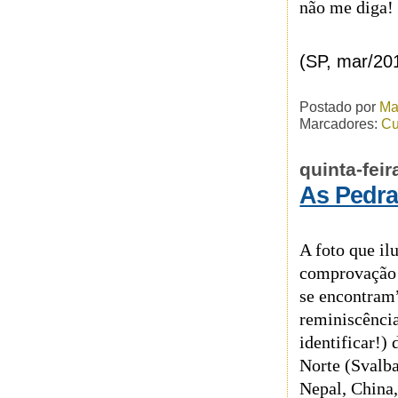
não me diga!
(SP, mar/20
Postado por
Ma
Marcadores:
Cu
quinta-fei
As Pedra
A foto que il
comprovação d
se encontram
reminiscênci
identificar!) 
Norte (Svalb
Nepal, China,