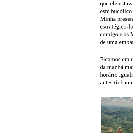
que ele esta
este bucólico
Minha presenç
estratégico-l
comigo e as 
de uma embar
Ficamos em u
da manhã mai
horário igua
antes tínhamo