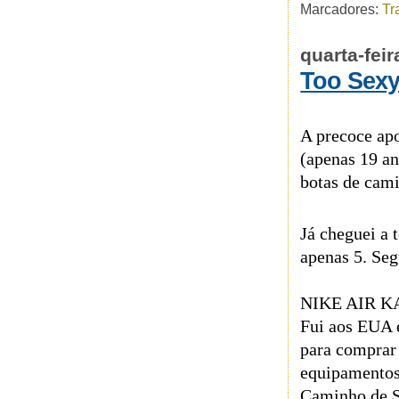
Marcadores:
Tr
quarta-fei
Too Sexy
A precoce ap
(apenas 19 an
botas de cam
Já cheguei a 
apenas 5. Seg
NIKE AIR K
Fui aos EUA 
para comprar 
equipamentos)
Caminho de S