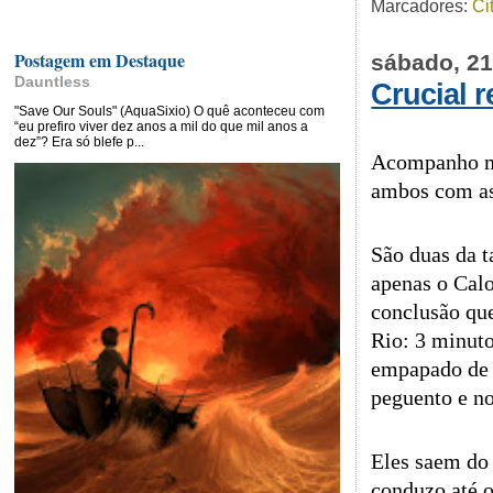
Marcadores:
Ci
Postagem em Destaque
sábado, 21
Dauntless
Crucial r
"Save Our Souls" (AquaSixio) O quê aconteceu com
“eu prefiro viver dez anos a mil do que mil anos a
dez”? Era só blefe p...
Acompanho me
ambos com as 
São duas da t
apenas o Calo
conclusão qu
Rio: 3 minuto
empapado de 
peguento e no
Eles saem do 
conduzo até o