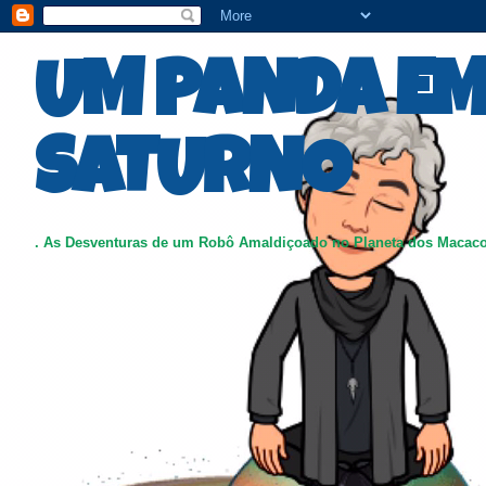
UM PANDA E
SATURNO
. As Desventuras de um Robô Amaldiçoado no Planeta dos Macac