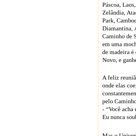
Páscoa, Laos
Zelândia, Ata
Park, Cambod
Diamantina, Á
Caminho de S
em uma mochil
de madeira é 
Novo, e ganhe
A feliz reuni
onde elas co
constantemen
pelo Caminho 
- “Você acha 
Eu nunca sou
Mas o Univer