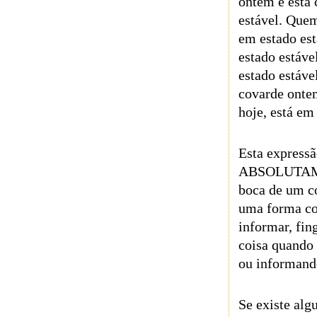
ontem e está
estável. Quem
em estado es
estado estáve
estado estáv
covarde onte
hoje, está em
Esta expre
ABSOLUTAMEN
boca de um c
uma forma co
informar, fin
coisa quando 
ou informand
Se existe alg