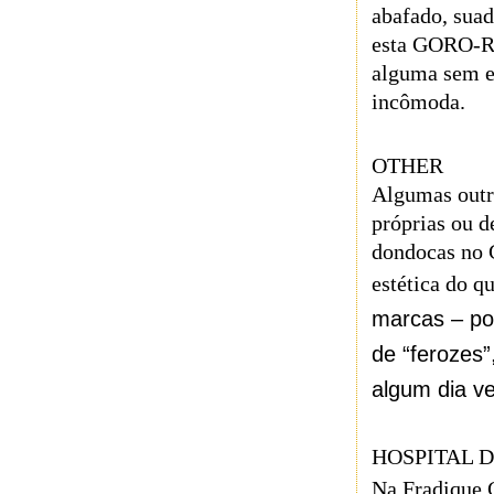
abafado, suad
esta GORO-R
alguma sem es
incômoda.
OTHER
Algumas outr
próprias ou 
dondocas no 
estética do q
marcas – po
de “ferozes
algum dia v
HOSPITAL D
Na Fradique C