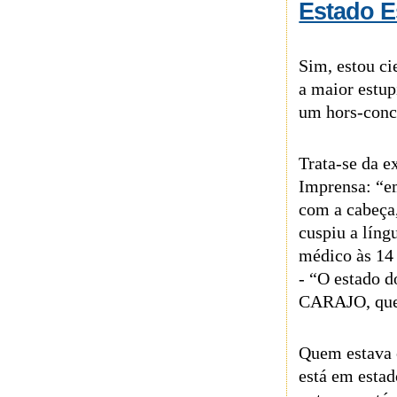
Estado E
Sim, estou ci
a maior estup
um hors-conc
Trata-se da e
Imprensa: “em
com a cabeça,
cuspiu a líng
médico às 14
- “O estado d
CARAJO, que 
Quem estava 
está em esta