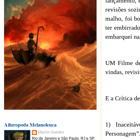
lançamento, e
revisões sozi
malho, foi b
ter embirrado
embarquei na
UM Filme de 
vindas, revis
E a Crítica d
1) Inaceitá
Ailuropoda Melanoleuca
Personagem”.
Marcio Guedes
Rio de Janeiro e São Paulo, RJ e SP,