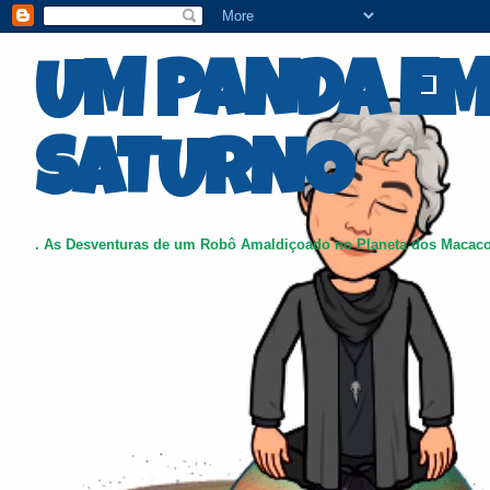
UM PANDA E
SATURNO
. As Desventuras de um Robô Amaldiçoado no Planeta dos Macac