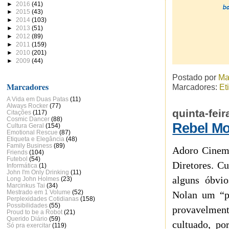
►
2016
(41)
►
2015
(43)
►
2014
(103)
►
2013
(51)
►
2012
(89)
►
2011
(159)
►
2010
(201)
►
2009
(44)
Postado por
Ma
Marcadores
Marcadores:
Et
A Vida em Duas Patas
(11)
Always Rocker
(77)
quinta-fei
Citações
(117)
Cosmic Dancer
(88)
Rebel M
Cultura Geral
(154)
Emotional Rescue
(87)
Etiqueta e Elegância
(48)
Family Business
(89)
Adoro Cinema
Friends
(104)
Futebol
(54)
Diretores. C
Informática
(1)
John I'm Only Drinking
(11)
alguns óbvi
Long John Holmes
(23)
Marcinkus Tai
(34)
Mestrado em 1 Volume
(52)
Nolan um “p
Perplexidades Cotidianas
(158)
Possibilidades
(55)
provavelment
Proud to be a Robot
(21)
Querido Diário
(59)
cultuado, p
Só pra exercitar
(119)