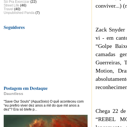
Só Pra Exorcizar
(22)
conviver...) 
Street Life
(46)
Travel
(40)
Unpublished Panda
(7)
Seguidores
Zack Snyde
vi - em cant
“Golpe Baix
camadas gen
Guerreiras, 
Motion, Dra
absolutame
reconhecimen
Postagem em Destaque
Dauntless
"Save Our Souls" (AquaSixio) O quê aconteceu com
“eu prefiro viver dez anos a mil do que mil anos a
dez”? Era só blefe p...
Chega 22 de
“REBEL MOO