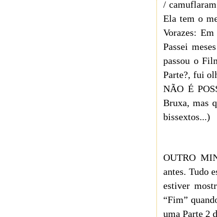
/ camuflaram
Ela tem o me
Vorazes: Em 
Passei meses
passou o Fil
Parte?, fui o
NÃO É POS
Bruxa, mas q
bissextos...)
OUTRO MINI-
antes. Tudo e
estiver most
“Fim” quando 
uma Parte 2 