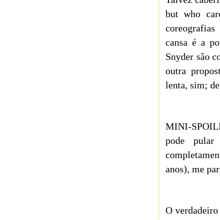
but who ca
coreografias
cansa é a po
Snyder são c
outra propos
lenta, sim; d
MINI-SPOIL
pode pular
completament
anos), me pa
O verdadeiro