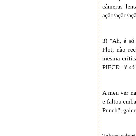
câmeras lent
ação/ação/açã
3) "Ah, é só
Plot, não re
mesma crític
PIECE: "é
só
A meu ver nas
e faltou emba
Punch”, gale
Talvez caberi