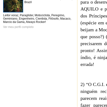
para o desenv
Brazil
AQUILO e pr
dos Príncipe
Leitor voraz, Paraglider, Motociclista, Peregrino,
Geminiano, Engenheiro, Cientista, Filósofo, Macaco,
(espécie em e
Marcio da Gama, Always Rocker!
Ver meu perfil completo
beijam a Moci
que posso?) 
precisarem d
pronto! Assi
índio, é nin
errada!
2) “O C.G.I. 
ninguém rec
parecem reai
fazer parec