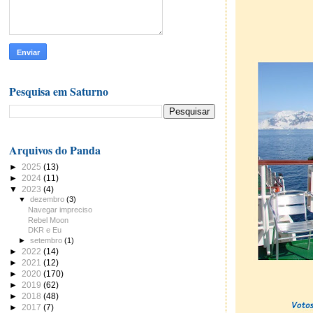
Pesquisa em Saturno
Arquivos do Panda
►
2025
(13)
►
2024
(11)
▼
2023
(4)
▼
dezembro
(3)
Navegar impreciso
Rebel Moon
DKR e Eu
►
setembro
(1)
►
2022
(14)
►
2021
(12)
►
2020
(170)
►
2019
(62)
►
2018
(48)
►
2017
(7)