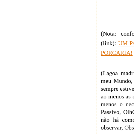
(Nota: conf
(link):
UM PA
PORCARIA!
(Lagoa madr
meu Mundo, à
sempre estive
ao menos as 
menos o nece
Passivo, Olh
não há como
observar, Ob