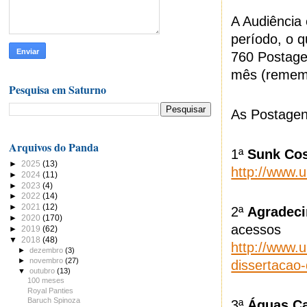
A Audiência 
período, o 
760 Postage
mês (rememb
Pesquisa em Saturno
As Postagen
Arquivos do Panda
1ª
Sunk Co
►
2025
(13)
http://www.
►
2024
(11)
►
2023
(4)
►
2022
(14)
►
2021
(12)
2ª
Agradeci
►
2020
(170)
acessos
►
2019
(62)
▼
2018
(48)
http://www.
►
dezembro
(3)
►
novembro
(27)
dissertacao-
▼
outubro
(13)
100 meses
Royal Panties
Baruch Spinoza
3ª
Águas Ca