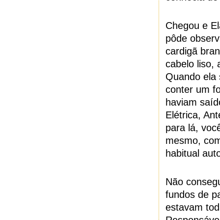
Chegou e Ela
pôde observ
cardigã bran
cabelo liso,
Quando ela s
conter um fo
haviam saído
Elétrica, An
para lá, voc
mesmo, com 
habitual aut
Não consegu
fundos de p
estavam tod