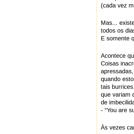
(cada vez m
Mas... exist
todos os dia
E somente q
Acontece qu
Coisas inacr
apressadas,
quando est
tais burrice
que variam 
de imbecilid
- “You are s
Às vezes ca