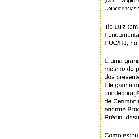
(Nota -
Sugiro 
Coincidências?”
Tio Luiz te
Fundamental 
PUC/RJ, no 
É uma grand
mesmo do pr
dos present
Ele ganha m
condecoraçã
de Cerimôni
enorme Bro
Prédio, dest
Como estou 