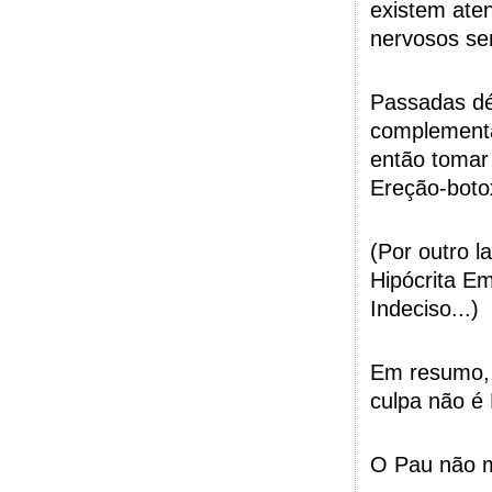
existem aten
nervosos se
Passadas d
complementar
então tomar
Ereção-botox
(Por outro l
Hipócrita E
Indeciso...)
Em resumo, 
culpa não é 
O Pau não 