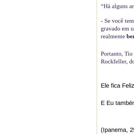
“Há alguns an
- Se você te
gravado em u
realmente
b
Portanto, Tio
Rockfeller, d
Ele fica Feliz
E Eu també
(Ipanema, 2