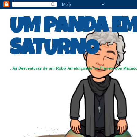
UM PANDA E
SATURNO
. As Desventuras de um Robô Amaldiçoado no Planeta dos Macac