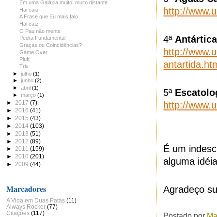
Em uma Galáxia muito, muito distante
http://www.
Hai caio
A Frase que Eu mais falo
Hai catz
O Pau não mente
4ª
Antártic
Pedra Fundamental
Graças ou Coincidências?
http://www.
Game Over
Pluft
antartida.ht
Trix
►
julho
(1)
►
junho
(2)
►
abril
(1)
5ª
Escatolo
►
março
(1)
►
2017
(7)
http://www.
►
2016
(41)
►
2015
(43)
►
2014
(103)
►
2013
(51)
►
2012
(89)
É um indesc
►
2011
(159)
►
2010
(201)
alguma idéi
►
2009
(44)
Marcadores
Agradeço su
A Vida em Duas Patas
(11)
Always Rocker
(77)
Citações
(117)
Postado por
Ma