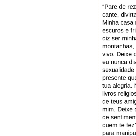
“Pare de rez
cante, divir
Minha casa 
escuros e f
diz ser min
montanhas, o
vivo. Deixe 
eu nunca di
sexualidade
presente que
tua alegria.
livros reli
de teus ami
mim. Deixe 
de sentiment
quem te fez
para manipul