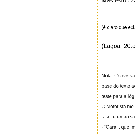
Mas estou A
(é claro que ex
(Lagoa, 20.
Nota: Conversan
base do texto 
teste para a ló
O Motorista me 
falar, e então s
- “Cara... que I