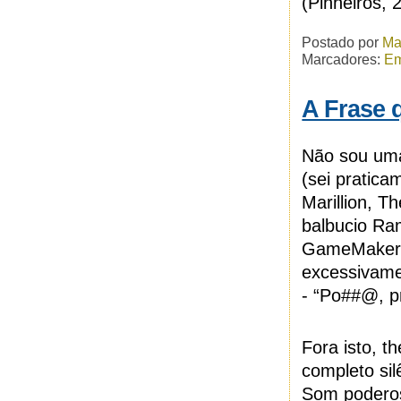
(Pinheiros, 
Postado por
Ma
Marcadores:
Em
A Frase 
Não sou uma
(sei pratica
Marillion, T
balbucio Ra
GameMakers
excessivamen
- “Po##@, p
Fora isto, t
completo si
Som poderos