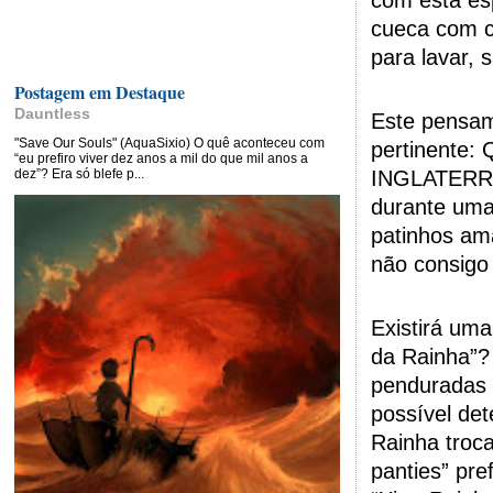
com esta es
cueca com c
para lavar, 
Postagem em Destaque
Dauntless
Este pensam
"Save Our Souls" (AquaSixio) O quê aconteceu com
pertinente
“eu prefiro viver dez anos a mil do que mil anos a
dez”? Era só blefe p...
INGLATERRA?
durante uma
patinhos am
não consigo
Existirá um
da Rainha”?
penduradas 
possível de
Rainha troc
panties” pre