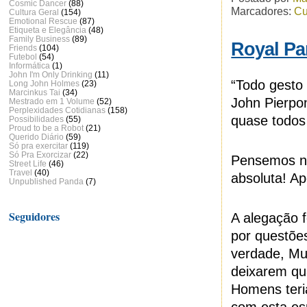
Cosmic Dancer
(88)
Marcadores:
Cu
Cultura Geral
(154)
Emotional Rescue
(87)
Etiqueta e Elegância
(48)
Family Business
(89)
Royal Pa
Friends
(104)
Futebol
(54)
Informática
(1)
John I'm Only Drinking
(11)
“Todo gesto 
Long John Holmes
(23)
Marcinkus Tai
(34)
John Pierpon
Mestrado em 1 Volume
(52)
Perplexidades Cotidianas
(158)
quase todos 
Possibilidades
(55)
Proud to be a Robot
(21)
Querido Diário
(59)
Só pra exercitar
(119)
Só Pra Exorcizar
(22)
Pensemos na
Street Life
(46)
Travel
(40)
absoluta! A
Unpublished Panda
(7)
Seguidores
A alegação 
por questõe
verdade, Mu
deixarem qu
Homens teri