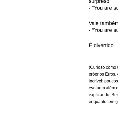
surpreso.
- “You are s
Vale também
- “You are s
É divertido.
(Curioso como 
próprios Erros,
incrível: pouc
evoluem além d
explicando. Bem
enquanto tem g