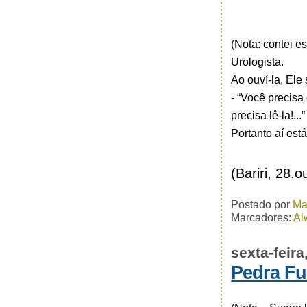
(Nota: contei 
Urologista.
Ao ouví-la, Ele
- “Você precis
precisa lê-la!...”
Portanto aí est
(Bariri, 28.o
Postado por
Ma
Marcadores:
Al
sexta-feir
Pedra F