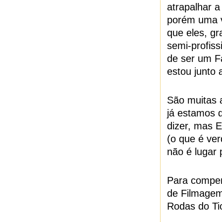
atrapalhar 
porém uma v
que eles, g
semi-profis
de ser um Fa
estou junto 
São muitas a
já estamos q
dizer, mas E
(o que é ve
não é lugar
Para compen
de Filmagem
Rodas do Ti