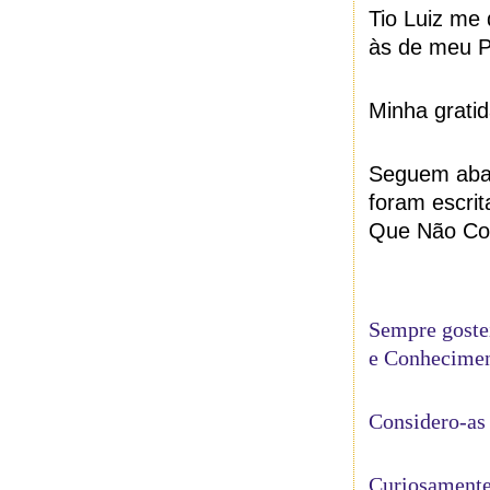
Tio Luiz me 
às de meu P
Minha grati
Seguem abai
foram escri
Que Não Co
Sempre gostei
e Conheciment
Considero-as
Curiosamente,