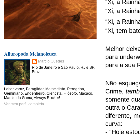
“Xi, a Rainh
“Xi, a Rainh
“Xi, a Rainh
“Xi, tem bat
Melhor deixa
Ailuropoda Melanoleuca
para underw
Marcio Guedes
para a sua 
Rio de Janeiro e São Paulo, RJ e SP,
Brazil
Não esqueça
Leitor voraz, Paraglider, Motociclista, Peregrino,
Crime,
tam
Geminiano, Engenheiro, Cientista, Filósofo, Macaco,
Marcio da Gama, Always Rocker!
somente qua
Ver meu perfil completo
outra o Car
diferente, m
curva:
- “Hoje est