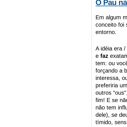
O Pau n
Em algum mo
conceito fo
entorno.
A idéia era /
e
faz
exatam
tem: ou voc
forçando a 
interessa, o
preferiria 
outros “ous”
fim! E se nã
não tem infl
dele), se de
tímido, sens