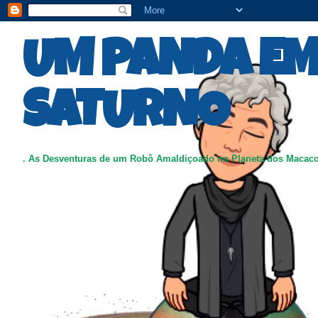
UM PANDA E
SATURNO
. As Desventuras de um Robô Amaldiçoado no Planeta dos Macac