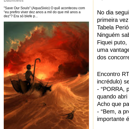
Dauntless
"Save Our Souls" (AquaSixio) O quê aconteceu com
No dia segui
“eu prefiro viver dez anos a mil do que mil anos a
dez”? Era só blefe p...
primeira vez
Tabela Peri
Ninguém sab
Fiquei puto,
uma vantage
dos concorr
Encontro RT
incrédulo) s
- “PORRA, p
quando abri 
Acho que pa
- “Bem, a pr
importante é