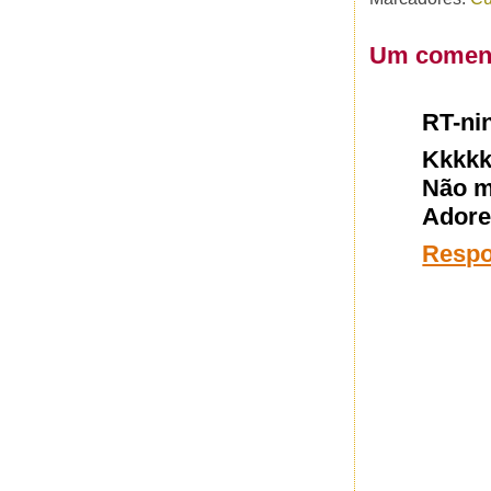
Um coment
RT-nin
Kkkkk
Não m
Adore
Resp