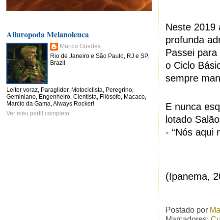
Neste 2019 
Ailuropoda Melanoleuca
profunda ad
Marcio Guedes
Passei para
Rio de Janeiro e São Paulo, RJ e SP,
Brazil
o Ciclo Bási
sempre mant
Leitor voraz, Paraglider, Motociclista, Peregrino,
Geminiano, Engenheiro, Cientista, Filósofo, Macaco,
Marcio da Gama, Always Rocker!
E nunca esq
Ver meu perfil completo
lotado Salã
- “Nós aqui
(Ipanema, 
Postado por
Ma
Marcadores:
Cu