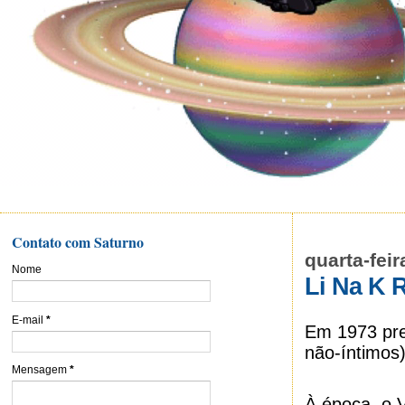
Contato com Saturno
quarta-feir
Nome
Li Na K 
E-mail
*
Em 1973 pres
não-íntimos)
Mensagem
*
À época, o V