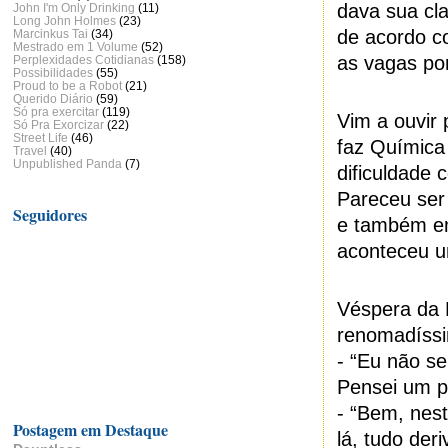
dava sua cl
John I'm Only Drinking
(11)
Long John Holmes
(23)
de acordo c
Marcinkus Tai
(34)
Mestrado em 1 Volume
(52)
as vagas por
Perplexidades Cotidianas
(158)
Possibilidades
(55)
Proud to be a Robot
(21)
Querido Diário
(59)
Só pra exercitar
(119)
Vim a ouvir
Só Pra Exorcizar
(22)
Street Life
(46)
faz Química
Travel
(40)
Unpublished Panda
(7)
dificuldade
Pareceu ser
Seguidores
e também em
aconteceu u
Véspera da P
renomadíssi
- “Eu não s
Pensei um p
- “Bem, nes
Postagem em Destaque
lá, tudo der