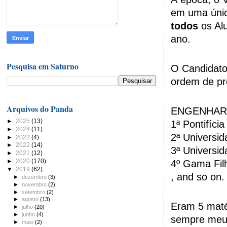
em uma únic
todos
os Alu
ano.
Pesquisa em Saturno
O Candidato
ordem de pre
Arquivos do Panda
ENGENHARI
►
2025
(13)
1ª Pontifíci
►
2024
(11)
2ª Universi
►
2023
(4)
►
2022
(14)
3ª Universi
►
2021
(12)
►
2020
(170)
4º Gama Fil
▼
2019
(62)
, and so on.
►
dezembro
(3)
►
novembro
(2)
►
setembro
(2)
►
agosto
(13)
Eram 5 matér
►
julho
(20)
►
junho
(4)
sempre meu 
►
maio
(2)