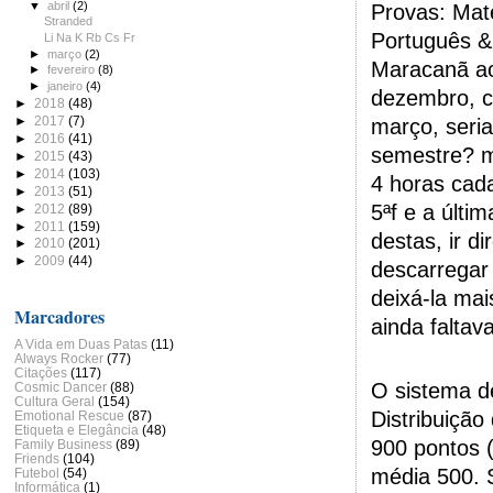
▼
abril
(2)
Provas: Mat
Stranded
Português &
Li Na K Rb Cs Fr
►
março
(2)
Maracanã a
►
fevereiro
(8)
►
janeiro
(4)
dezembro, c
►
2018
(48)
►
2017
(7)
março, seria
►
2016
(41)
semestre? m
►
2015
(43)
►
2014
(103)
4 horas cad
►
2013
(51)
5ªf e a últ
►
2012
(89)
►
2011
(159)
destas, ir 
►
2010
(201)
►
2009
(44)
descarregar 
deixá-la mai
Marcadores
ainda faltav
A Vida em Duas Patas
(11)
Always Rocker
(77)
Citações
(117)
O sistema d
Cosmic Dancer
(88)
Cultura Geral
(154)
Distribuição
Emotional Rescue
(87)
Etiqueta e Elegância
(48)
900 pontos 
Family Business
(89)
Friends
(104)
média 500. 
Futebol
(54)
Informática
(1)