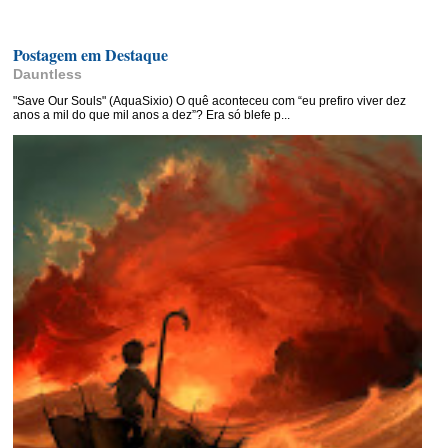
Postagem em Destaque
Dauntless
"Save Our Souls" (AquaSixio) O quê aconteceu com “eu prefiro viver dez
anos a mil do que mil anos a dez”? Era só blefe p...