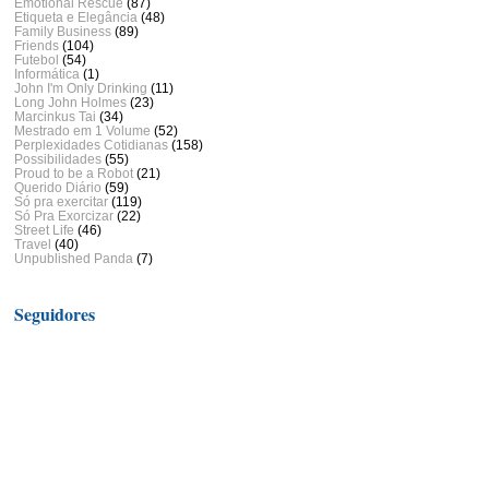
Emotional Rescue
(87)
Etiqueta e Elegância
(48)
Family Business
(89)
Friends
(104)
Futebol
(54)
Informática
(1)
John I'm Only Drinking
(11)
Long John Holmes
(23)
Marcinkus Tai
(34)
Mestrado em 1 Volume
(52)
Perplexidades Cotidianas
(158)
Possibilidades
(55)
Proud to be a Robot
(21)
Querido Diário
(59)
Só pra exercitar
(119)
Só Pra Exorcizar
(22)
Street Life
(46)
Travel
(40)
Unpublished Panda
(7)
Seguidores