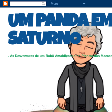
UM PANDA E
SATURNO
. As Desventuras de um Robô Amaldiçoado no Planeta dos Macac