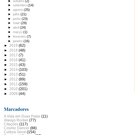
►
outubro
(2)
►
setembro
(14)
►
agosto
(25)
►
julho
(21)
►
junho
(23)
►
maio
(29)
►
abril
(24)
►
março
(1)
►
fevereiro
(7)
►
janeiro
(16)
►
2019
(62)
►
2018
(48)
►
2017
(7)
►
2016
(41)
►
2015
(43)
►
2014
(103)
►
2013
(51)
►
2012
(89)
►
2011
(159)
►
2010
(201)
►
2009
(44)
Marcadores
A Vida em Duas Patas
(11)
Always Rocker
(77)
Citações
(117)
Cosmic Dancer
(88)
Cultura Geral
(154)