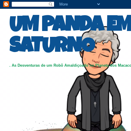
UM PANDA E
SATURNO
. As Desventuras de um Robô Amaldiçoado no Planeta dos Macac