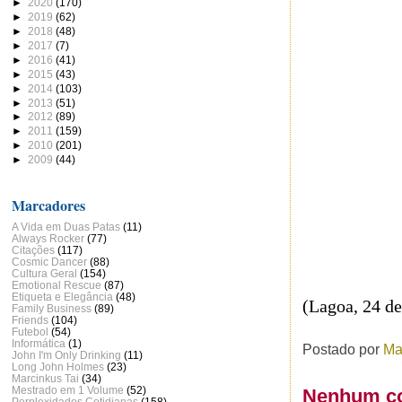
►
2020
(170)
►
2019
(62)
►
2018
(48)
►
2017
(7)
►
2016
(41)
►
2015
(43)
►
2014
(103)
►
2013
(51)
►
2012
(89)
►
2011
(159)
►
2010
(201)
►
2009
(44)
Marcadores
A Vida em Duas Patas
(11)
Always Rocker
(77)
Citações
(117)
Cosmic Dancer
(88)
Cultura Geral
(154)
Emotional Rescue
(87)
Etiqueta e Elegância
(48)
(Lagoa, 24 d
Family Business
(89)
Friends
(104)
Futebol
(54)
Informática
(1)
Postado por
Ma
John I'm Only Drinking
(11)
Long John Holmes
(23)
Marcinkus Tai
(34)
Mestrado em 1 Volume
(52)
Nenhum co
Perplexidades Cotidianas
(158)