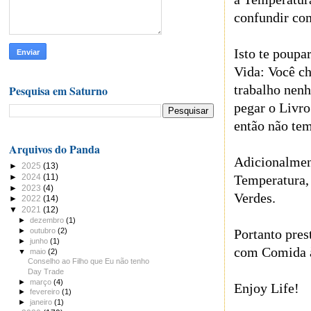
confundir co
Isto te poup
Vida: Você c
trabalho nen
Pesquisa em Saturno
pegar o Livro
então não te
Arquivos do Panda
Adicionalmen
►
2025
(13)
►
2024
(11)
Temperatura, 
►
2023
(4)
Verdes.
►
2022
(14)
▼
2021
(12)
►
dezembro
(1)
►
outubro
(2)
Portanto pre
►
junho
(1)
com Comida à
▼
maio
(2)
Conselho ao Filho que Eu não tenho
Day Trade
►
março
(4)
Enjoy Life!
►
fevereiro
(1)
►
janeiro
(1)