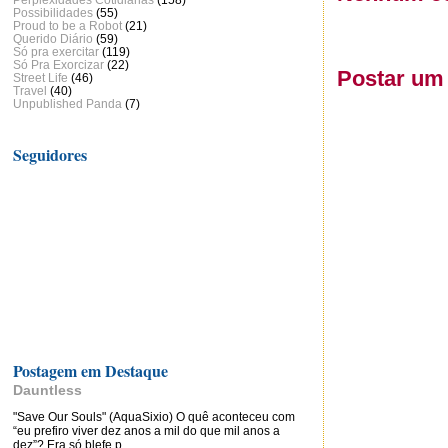
Possibilidades
(55)
Proud to be a Robot
(21)
Querido Diário
(59)
Só pra exercitar
(119)
Só Pra Exorcizar
(22)
Postar um
Street Life
(46)
Travel
(40)
Unpublished Panda
(7)
Seguidores
Postagem em Destaque
Dauntless
"Save Our Souls" (AquaSixio) O quê aconteceu com
“eu prefiro viver dez anos a mil do que mil anos a
dez”? Era só blefe p...