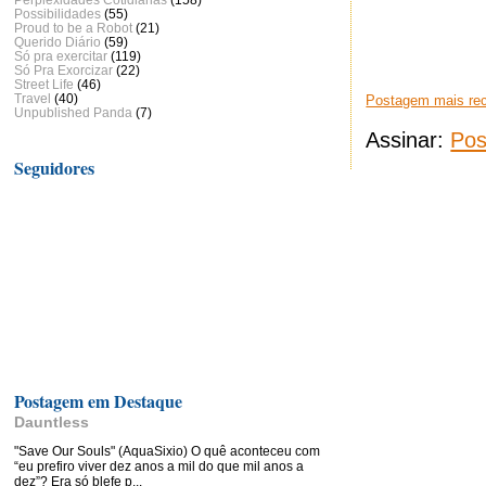
Possibilidades
(55)
Proud to be a Robot
(21)
Querido Diário
(59)
Só pra exercitar
(119)
Só Pra Exorcizar
(22)
Street Life
(46)
Travel
(40)
Postagem mais re
Unpublished Panda
(7)
Assinar:
Pos
Seguidores
Postagem em Destaque
Dauntless
"Save Our Souls" (AquaSixio) O quê aconteceu com
“eu prefiro viver dez anos a mil do que mil anos a
dez”? Era só blefe p...