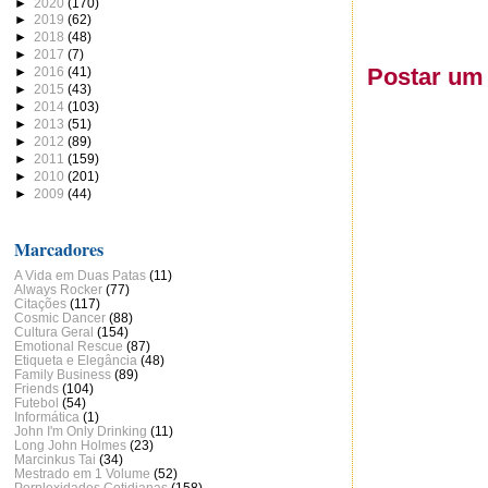
►
2020
(170)
►
2019
(62)
►
2018
(48)
►
2017
(7)
Postar um
►
2016
(41)
►
2015
(43)
►
2014
(103)
►
2013
(51)
►
2012
(89)
►
2011
(159)
►
2010
(201)
►
2009
(44)
Marcadores
A Vida em Duas Patas
(11)
Always Rocker
(77)
Citações
(117)
Cosmic Dancer
(88)
Cultura Geral
(154)
Emotional Rescue
(87)
Etiqueta e Elegância
(48)
Family Business
(89)
Friends
(104)
Futebol
(54)
Informática
(1)
John I'm Only Drinking
(11)
Long John Holmes
(23)
Marcinkus Tai
(34)
Mestrado em 1 Volume
(52)
Perplexidades Cotidianas
(158)