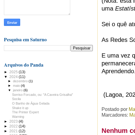
(Nota: esta 
uma
Estatís
Sei o quê a
Pesquisa em Saturno
As Redes S
E uma vez q
permanecerá
Arquivos do Panda
Aprendendo
►
2025
(13)
▼
2024
(11)
►
dezembro
(1)
►
maio
(4)
▼
janeiro
(6)
(Lagoa, 20
Sorriso Forcado, ou: "A Caveira Grisalha"
Socila
O Banho de Água Gelada
Shake it up
Postado por
Ma
The Printer Expert
Marcadores:
Ma
Warning
►
2023
(4)
►
2022
(14)
Nenhum co
►
2021
(12)