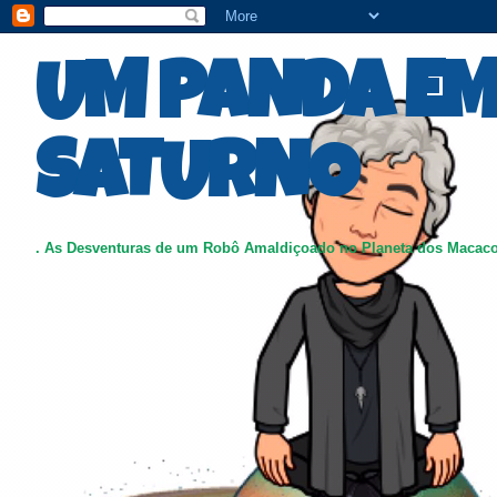
UM PANDA E
SATURNO
. As Desventuras de um Robô Amaldiçoado no Planeta dos Macac