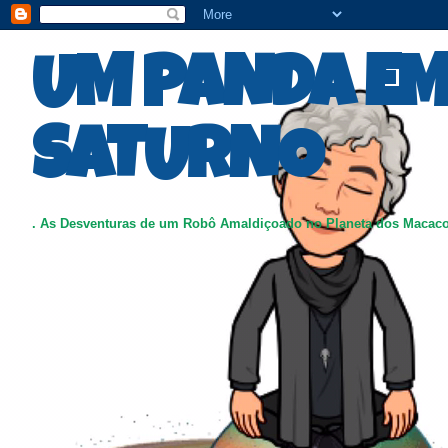
UM PANDA E
SATURNO
. As Desventuras de um Robô Amaldiçoado no Planeta dos Macac