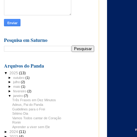
Pesquisa em Saturno
Arquivos do Panda
▼
2025
(13)
►
outubro
(1)
►
julho
(2)
►
maio
(1)
►
fevereiro
(2)
▼
janeiro
(7)
Três Frases em Dez Minutos
Adeus, Pai do Panda
Guidelines para o Frei
Sétimo Dia
Vamos Todos cantar de Coração
Ronin
Aprender a viver sem Ele
►
2024
(11)
►
2023
(4)