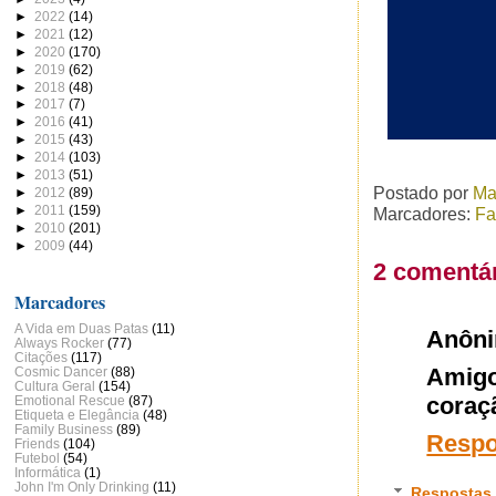
►
2022
(14)
►
2021
(12)
►
2020
(170)
►
2019
(62)
►
2018
(48)
►
2017
(7)
►
2016
(41)
►
2015
(43)
►
2014
(103)
►
2013
(51)
Postado por
Ma
►
2012
(89)
►
2011
(159)
Marcadores:
Fa
►
2010
(201)
►
2009
(44)
2 comentár
Marcadores
A Vida em Duas Patas
(11)
Anôn
Always Rocker
(77)
Citações
(117)
Amig
Cosmic Dancer
(88)
Cultura Geral
(154)
coraç
Emotional Rescue
(87)
Etiqueta e Elegância
(48)
Family Business
(89)
Resp
Friends
(104)
Futebol
(54)
Informática
(1)
John I'm Only Drinking
(11)
Respostas