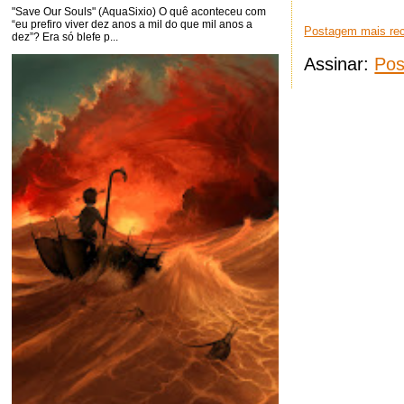
"Save Our Souls" (AquaSixio) O quê aconteceu com
“eu prefiro viver dez anos a mil do que mil anos a
Postagem mais re
dez”? Era só blefe p...
Assinar:
Pos