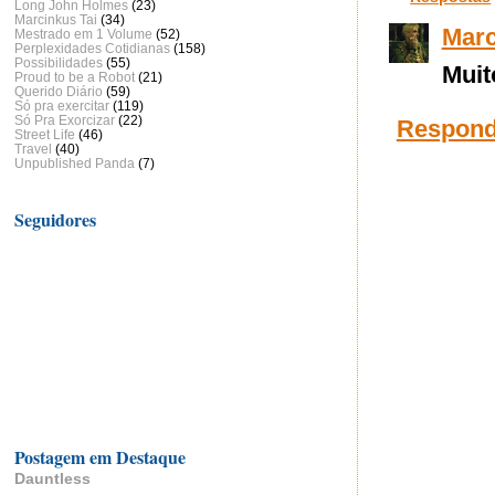
Long John Holmes
(23)
Marcinkus Tai
(34)
Marc
Mestrado em 1 Volume
(52)
Perplexidades Cotidianas
(158)
Possibilidades
(55)
Muit
Proud to be a Robot
(21)
Querido Diário
(59)
Só pra exercitar
(119)
Só Pra Exorcizar
(22)
Respond
Street Life
(46)
Travel
(40)
Unpublished Panda
(7)
Seguidores
Postagem em Destaque
Dauntless