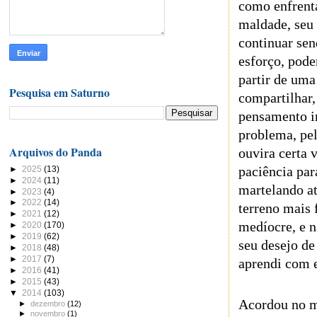
como enfrenta
maldade, seu
continuar sen
esforço, pod
partir de uma
Pesquisa em Saturno
compartilhar,
pensamento im
problema, pel
Arquivos do Panda
ouvira certa 
paciência par
►
2025
(13)
►
2024
(11)
martelando at
►
2023
(4)
►
2022
(14)
terreno mais 
►
2021
(12)
medíocre, e n
►
2020
(170)
►
2019
(62)
seu desejo de
►
2018
(48)
►
2017
(7)
aprendi com e
►
2016
(41)
►
2015
(43)
▼
2014
(103)
Acordou no me
►
dezembro
(12)
►
novembro
(1)