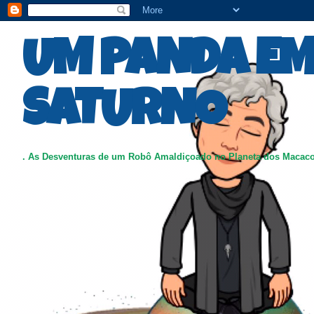
UM PANDA E
SATURNO
. As Desventuras de um Robô Amaldiçoado no Planeta dos Macac