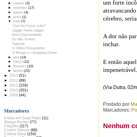
um forte inc
►
outubro
(3)
►
setembro
(17)
atravancando 
►
agosto
(4)
►
junho
(1)
cérebro, seri
▼
maio
(7)
“Use the Force, Luke!”
Jagger meets Jagger
A dor não par
Nova Oportunidade
Eu Não Te Amo
inchar.
Talmude
O Último Pensamento
O Monge e o Shopping Center
►
abril
(14)
E então aquel
►
março
(11)
►
fevereiro
(10)
impenetrável
►
janeiro
(23)
►
2013
(51)
►
2012
(89)
►
2011
(159)
(Via Dutra, 02/
►
2010
(201)
►
2009
(44)
Postado por
Ma
Marcadores
Marcadores:
Po
A Vida em Duas Patas
(11)
Always Rocker
(77)
Nenhum co
Citações
(117)
Cosmic Dancer
(88)
Cultura Geral
(154)