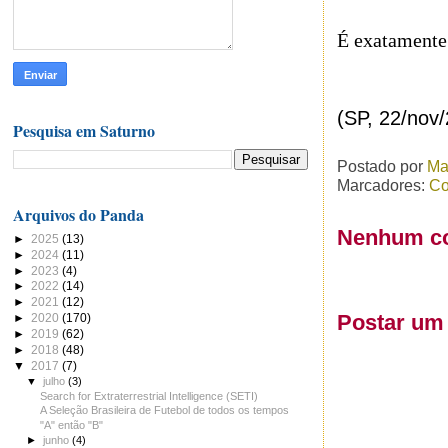
É exatamente
(SP, 22/nov
Pesquisa em Saturno
Postado por
Ma
Marcadores:
Co
Arquivos do Panda
Nenhum co
►
2025
(13)
►
2024
(11)
►
2023
(4)
►
2022
(14)
►
2021
(12)
Postar um
►
2020
(170)
►
2019
(62)
►
2018
(48)
▼
2017
(7)
▼
julho
(3)
Search for Extraterrestrial Intelligence (SETI)
A Seleção Brasileira de Futebol de todos os tempos
"A" então "B"
►
junho
(4)