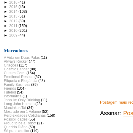
►
2016
(41)
►
2015
(43)
►
2014
(103)
►
2013
(51)
►
2012
(89)
►
2011
(159)
►
2010
(201)
►
2009
(44)
Marcadores
A Vida em Duas Patas
(11)
Always Rocker
(77)
Citações
(117)
Cosmic Dancer
(88)
Cultura Geral
(154)
Emotional Rescue
(87)
Etiqueta e Elegância
(48)
Family Business
(89)
Friends
(104)
Futebol
(54)
Informática
(1)
John I'm Only Drinking
(11)
Postagem mais re
Long John Holmes
(23)
Marcinkus Tai
(34)
Mestrado em 1 Volume
(52)
Assinar:
Pos
Perplexidades Cotidianas
(158)
Possibilidades
(55)
Proud to be a Robot
(21)
Querido Diário
(59)
Só pra exercitar
(119)