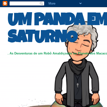
UM PANDA E
SATURNO
. As Desventuras de um Robô Amaldiçoado no Planeta dos Macac