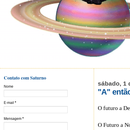
Contato com Saturno
sábado, 1 
Nome
"A" entã
E-mail
*
O futuro a De
Mensagem
*
O Futuro a Nó