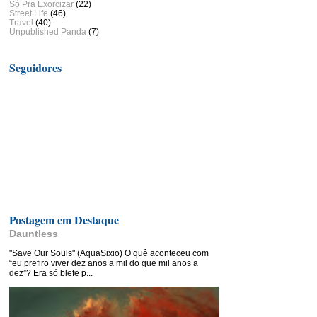
Só Pra Exorcizar
(22)
Street Life
(46)
Travel
(40)
Unpublished Panda
(7)
Seguidores
Postagem em Destaque
Dauntless
"Save Our Souls" (AquaSixio) O quê aconteceu com
“eu prefiro viver dez anos a mil do que mil anos a
dez”? Era só blefe p...