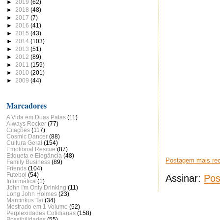
►
2019
(62)
►
2018
(48)
►
2017
(7)
►
2016
(41)
►
2015
(43)
►
2014
(103)
►
2013
(51)
►
2012
(89)
►
2011
(159)
►
2010
(201)
►
2009
(44)
Marcadores
A Vida em Duas Patas
(11)
Always Rocker
(77)
Citações
(117)
Cosmic Dancer
(88)
Cultura Geral
(154)
Emotional Rescue
(87)
Etiqueta e Elegância
(48)
Postagem mais re
Family Business
(89)
Friends
(104)
Futebol
(54)
Assinar:
Pos
Informática
(1)
John I'm Only Drinking
(11)
Long John Holmes
(23)
Marcinkus Tai
(34)
Mestrado em 1 Volume
(52)
Perplexidades Cotidianas
(158)
Possibilidades
(55)