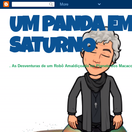
UM PANDA E
SATURNO
. As Desventuras de um Robô Amaldiçoado no Planeta dos Macac