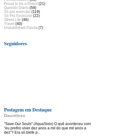
Proud to be a Robot
(21)
Querido Diário
(59)
Só pra exercitar
(119)
Só Pra Exorcizar
(22)
Street Life
(46)
Travel
(40)
Unpublished Panda
(7)
Seguidores
Postagem em Destaque
Dauntless
"Save Our Souls" (AquaSixio) O quê aconteceu com
“eu prefiro viver dez anos a mil do que mil anos a
dez”? Era só blefe p...