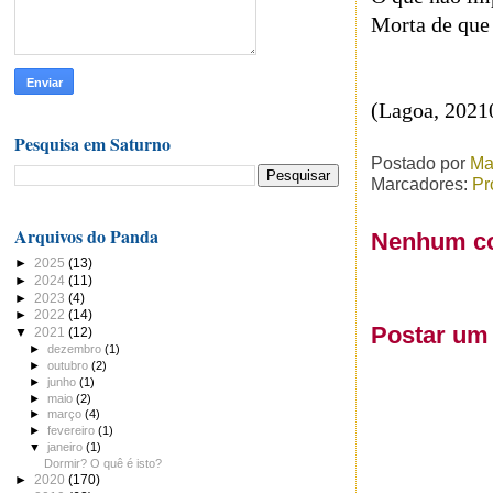
Morta de que
(Lagoa, 2021
Pesquisa em Saturno
Postado por
Ma
Marcadores:
Pr
Arquivos do Panda
Nenhum co
►
2025
(13)
►
2024
(11)
►
2023
(4)
►
2022
(14)
Postar um
▼
2021
(12)
►
dezembro
(1)
►
outubro
(2)
►
junho
(1)
►
maio
(2)
►
março
(4)
►
fevereiro
(1)
▼
janeiro
(1)
Dormir? O quê é isto?
►
2020
(170)