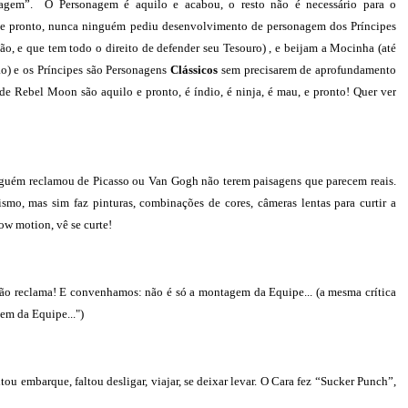
onagem”. O Personagem é aquilo e acabou, o resto não é necessário para o
O e pronto, nunca ninguém pediu desenvolvimento de personagem dos Príncipes
, e que tem todo o direito de defender seu Tesouro) , e beijam a Mocinha (até
ão) e os Príncipes são Personagens
Clássicos
sem precisarem de aprofundamento
 de Rebel Moon são aquilo e pronto, é índio, é ninja, é mau, e pronto! Quer ver
inguém reclamou de Picasso ou Van Gogh não terem paisagens que parecem reais.
smo, mas sim faz pinturas, combinações de cores, câmeras lentas para curtir a
ow motion, vê se curte!
não reclama! E convenhamos: não é só a montagem da Equipe... (a mesma crítica
m da Equipe...")
tou embarque, faltou desligar, viajar, se deixar levar. O Cara fez “Sucker Punch”,