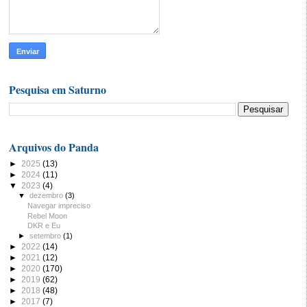
Pesquisa em Saturno
Arquivos do Panda
►
2025
(13)
►
2024
(11)
▼
2023
(4)
▼
dezembro
(3)
Navegar impreciso
Rebel Moon
DKR e Eu
►
setembro
(1)
►
2022
(14)
►
2021
(12)
►
2020
(170)
►
2019
(62)
►
2018
(48)
►
2017
(7)