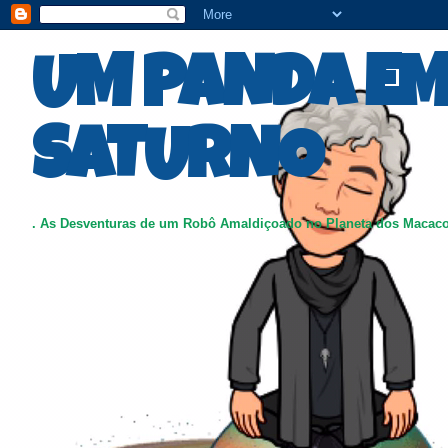
UM PANDA E
SATURNO
. As Desventuras de um Robô Amaldiçoado no Planeta dos Macac