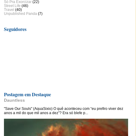
Só Pra Exorcizar
(22)
Street Life
(46)
Travel
(40)
Unpublished Panda
(7)
Seguidores
Postagem em Destaque
Dauntless
"Save Our Souls" (AquaSixio) O quê aconteceu com “eu prefiro viver dez
anos a mil do que mil anos a dez”? Era só blefe p...