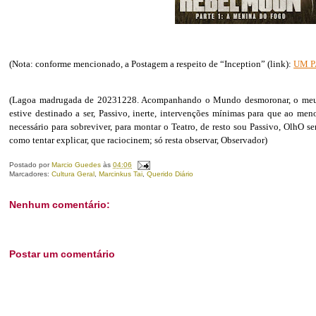
(Nota: conforme mencionado, a Postagem a respeito de “Inception” (link):
UM P
(Lagoa madrugada de 20231228. Acompanhando o Mundo desmoronar, o meu M
estive destinado a ser, Passivo, inerte, intervenções mínimas para que ao m
necessário para sobreviver, para montar o Teatro, de resto sou Passivo, OlhO s
como tentar explicar, que raciocinem; só resta observar, Observador)
Postado por
Marcio Guedes
às
04:06
Marcadores:
Cultura Geral
,
Marcinkus Tai
,
Querido Diário
Nenhum comentário:
Postar um comentário