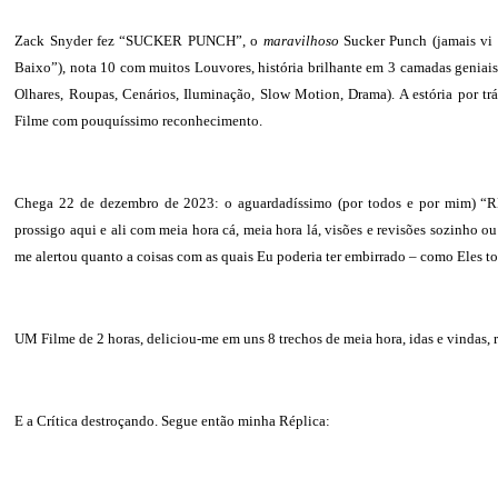
Zack Snyder fez “SUCKER PUNCH”, o
maravilhoso
Sucker Punch (jamais vi -
Baixo”), nota 10 com muitos Louvores, história brilhante em 3 camadas geniais,
Olhares, Roupas, Cenários, Iluminação, Slow Motion, Drama). A estória por trá
Filme com pouquíssimo reconhecimento.
Chega 22 de dezembro de 2023: o aguardadíssimo (por todos e por mim) “
prossigo aqui e ali com meia hora cá, meia hora lá, visões e revisões sozinho 
me alertou quanto a coisas com as quais Eu poderia ter embirrado – como Eles t
UM Filme de 2 horas, deliciou-me em uns 8 trechos de meia hora, idas e vindas, 
E a Crítica destroçando. Segue então minha Réplica: