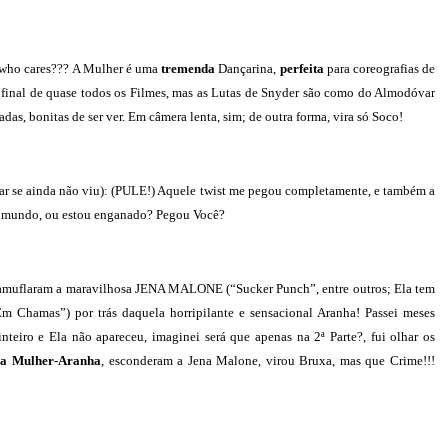
t who cares??? A Mulher é uma
tremenda
Dançarina,
perfeita
para coreografias de
no final de quase todos os Filmes, mas as Lutas de Snyder são como do Almodóvar
das, bonitas de ser ver. Em câmera lenta, sim; de outra forma, vira só Soco!
se ainda não viu): (PULE!) Aquele twist me pegou completamente, e também a
do mundo, ou estou enganado? Pegou Você?
amuflaram a maravilhosa JENA MALONE (“Sucker Punch”, entre outros; Ela tem
Em Chamas”) por trás daquela horripilante e sensacional Aranha! Passei meses
nteiro e Ela não apareceu, imaginei será que apenas na 2ª Parte?, fui olhar os
,
a Mulher-Aranha
, esconderam a Jena Malone, virou Bruxa, mas que Crime!!!