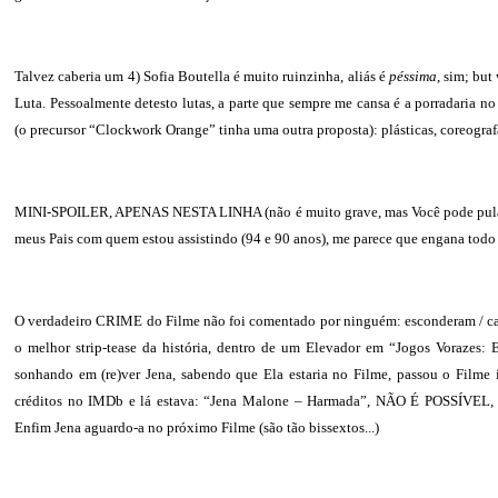
Talvez caberia um 4) Sofia Boutella é muito ruinzinha, aliás é
péssima
, sim; bu
Luta. Pessoalmente detesto lutas, a parte que sempre me cansa é a porradaria 
(o precursor “Clockwork Orange” tinha uma outra proposta): plásticas, coreografa
MINI-SPOILER, APENAS NESTA LINHA (não é muito grave, mas Você pode pular 
meus Pais com quem estou assistindo (94 e 90 anos), me parece que engana to
O verdadeiro CRIME do Filme não foi comentado por ninguém: esconderam / c
o melhor strip-tease da história, dentro de um Elevador em “Jogos Vorazes: 
sonhando em (re)ver Jena, sabendo que Ela estaria no Filme, passou o Filme i
créditos no IMDb e lá estava: “Jena Malone – Harmada”, NÃO É POSSÍVEL
Enfim Jena aguardo-a no próximo Filme (são tão bissextos...)