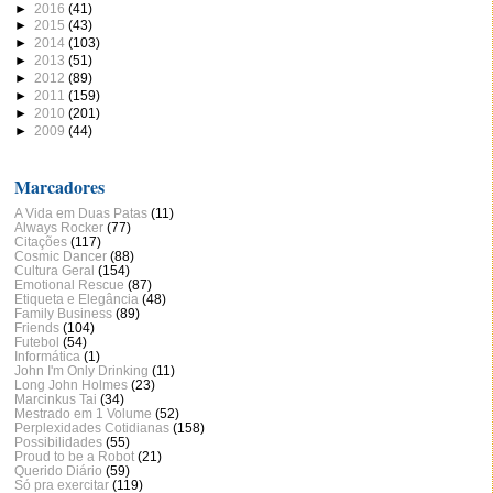
►
2016
(41)
►
2015
(43)
►
2014
(103)
►
2013
(51)
►
2012
(89)
►
2011
(159)
►
2010
(201)
►
2009
(44)
Marcadores
A Vida em Duas Patas
(11)
Always Rocker
(77)
Citações
(117)
Cosmic Dancer
(88)
Cultura Geral
(154)
Emotional Rescue
(87)
Etiqueta e Elegância
(48)
Family Business
(89)
Friends
(104)
Futebol
(54)
Informática
(1)
John I'm Only Drinking
(11)
Long John Holmes
(23)
Marcinkus Tai
(34)
Mestrado em 1 Volume
(52)
Perplexidades Cotidianas
(158)
Possibilidades
(55)
Proud to be a Robot
(21)
Querido Diário
(59)
Só pra exercitar
(119)