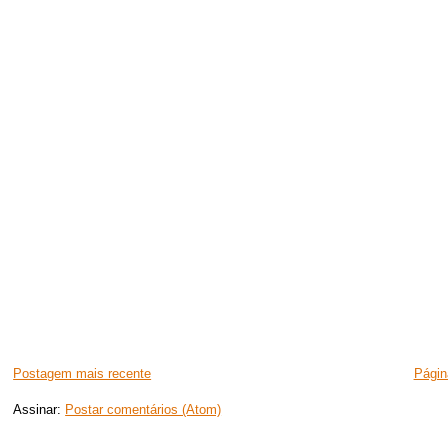
Postagem mais recente
Página
Assinar:
Postar comentários (Atom)