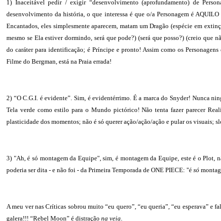
1) Inaceitável pedir / exigir “desenvolvimento (aprofundamento) de Pers
desenvolvimento da história, o que interessa é que o/a Personagem é AQUIL
Encantados, eles simplesmente aparecem, matam um Dragão (espécie em extinção
mesmo se Ela estiver dormindo, será que pode?) (será que posso?) (creio que n
do caráter para identificação; é Príncipe e pronto! Assim como os Personagens
Filme do Bergman, está na Praia errada!
2) “O C.G.I. é evidente”. Sim, é evidentérrimo. É a marca do Snyder! Nunca n
Tela verde como estilo para o Mundo pictórico! Não tenta fazer parecer Reali
plasticidade dos momentos; não é só querer ação/ação/ação e pular os visuais; sl
3) "Ah, é só montagem da Equipe", sim, é montagem da Equipe, este é o Plot, 
poderia ser dita - e não foi - da Primeira Temporada de ONE PIECE: "é
só
montage
A meu ver nas Críticas sobrou muito “eu quero”, “eu queria”, “eu esperava” e fal
galera!!! “Rebel Moon” é distração
na veia
.