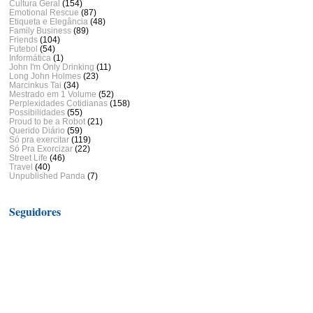
Cultura Geral
(154)
Emotional Rescue
(87)
Etiqueta e Elegância
(48)
Family Business
(89)
Friends
(104)
Futebol
(54)
Informática
(1)
John I'm Only Drinking
(11)
Long John Holmes
(23)
Marcinkus Tai
(34)
Mestrado em 1 Volume
(52)
Perplexidades Cotidianas
(158)
Possibilidades
(55)
Proud to be a Robot
(21)
Querido Diário
(59)
Só pra exercitar
(119)
Só Pra Exorcizar
(22)
Street Life
(46)
Travel
(40)
Unpublished Panda
(7)
Seguidores