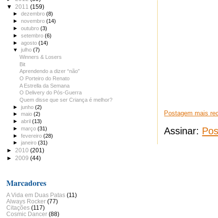
▼
2011
(159)
►
dezembro
(8)
►
novembro
(14)
►
outubro
(3)
►
setembro
(6)
►
agosto
(14)
▼
julho
(7)
Winners & Losers
Bit
Aprendendo a dizer “não”
O Porteiro do Renato
A Estrella da Semana
O Delivery do Pós-Guerra
Quem disse que ser Criança é melhor?
►
junho
(2)
Postagem mais re
►
maio
(2)
►
abril
(13)
►
março
(31)
Assinar:
Pos
►
fevereiro
(28)
►
janeiro
(31)
►
2010
(201)
►
2009
(44)
Marcadores
A Vida em Duas Patas
(11)
Always Rocker
(77)
Citações
(117)
Cosmic Dancer
(88)