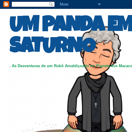
UM PANDA E
SATURNO
. As Desventuras de um Robô Amaldiçoado no Planeta dos Macac