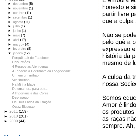
E embora eu 
►
dezembro
(5)
honesto e s
►
novembro
(1)
partir livre
►
outubro
(11)
►
setembro
(1)
que a culpa 
►
agosto
(11)
►
julho
(1)
►
junho
(1)
Não se pode
►
maio
(7)
►
abril
(17)
pelo quê a 
►
março
(14)
expressão em
►
fevereiro
(8)
▼
janeiro
(12)
história da 
Porquê sair do Facebook
mesmo de lut
Dois Irmãos
4 Respostas Alienígenas
A Tendência Declinante da Longevidade
A culpa da 
Um em um milhão
Vestibulinho
nossa Soci
Na Minha Idade
De uma hora para outra
A Importância das Cores
Somos educ
Des-apego
Os Dois Lados da Traição
Amor é lind
Quizz Bissexto
os produtos
►
2011
(159)
►
2010
(201)
as raças nã
►
2009
(44)
sempre. Ah,