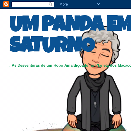
UM PANDA E
SATURNO
. As Desventuras de um Robô Amaldiçoado no Planeta dos Macac