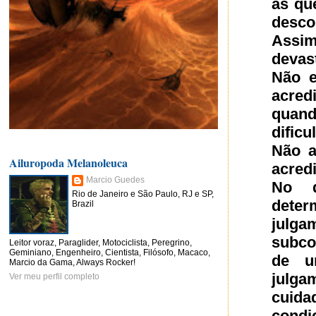
as qu
desco
Assim
devas
Não e
acredi
quan
dificu
Não a
Ailuropoda Melanoleuca
acred
Marcio Guedes
No d
Rio de Janeiro e São Paulo, RJ e SP,
deter
Brazil
julg
subco
Leitor voraz, Paraglider, Motociclista, Peregrino,
Geminiano, Engenheiro, Cientista, Filósofo, Macaco,
de u
Marcio da Gama, Always Rocker!
julga
Ver meu perfil completo
cuida
condi