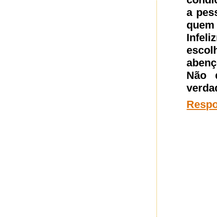
a pes
quem 
Infel
escol
abenç
Não d
verda
Resp