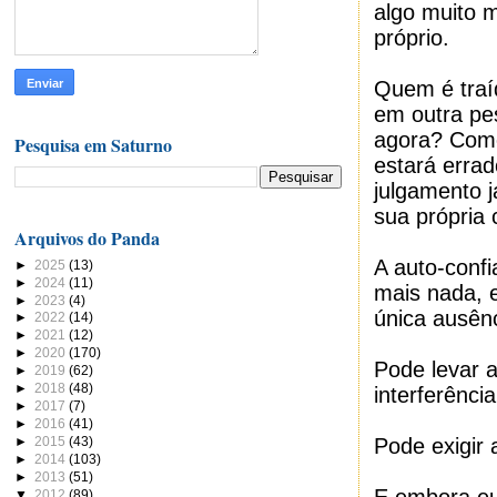
algo muito m
próprio.
Quem é traíd
em outra pe
agora? Como
Pesquisa em Saturno
estará erra
julgamento 
sua própria 
Arquivos do Panda
A auto-confi
►
2025
(13)
►
2024
(11)
mais nada, 
►
2023
(4)
única ausên
►
2022
(14)
►
2021
(12)
►
2020
(170)
Pode levar a
►
2019
(62)
►
2018
(48)
interferênci
►
2017
(7)
►
2016
(41)
►
2015
(43)
Pode exigir 
►
2014
(103)
►
2013
(51)
▼
2012
(89)