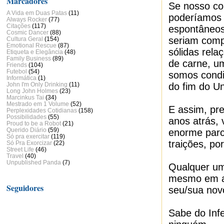
Marcadores
Se nosso co
A Vida em Duas Patas
(11)
poderíamos 
Always Rocker
(77)
Citações
(117)
espontâneos,
Cosmic Dancer
(88)
seriam comp
Cultura Geral
(154)
Emotional Rescue
(87)
sólidas rela
Etiqueta e Elegância
(48)
Family Business
(89)
de carne, u
Friends
(104)
Futebol
(54)
somos condi
Informática
(1)
John I'm Only Drinking
(11)
do fim do Un
Long John Holmes
(23)
Marcinkus Tai
(34)
Mestrado em 1 Volume
(52)
E assim, pr
Perplexidades Cotidianas
(158)
Possibilidades
(55)
anos atrás,
Proud to be a Robot
(21)
Querido Diário
(59)
enorme parce
Só pra exercitar
(119)
traições, po
Só Pra Exorcizar
(22)
Street Life
(46)
Travel
(40)
Unpublished Panda
(7)
Qualquer um
mesmo em am
Seguidores
seu/sua nov
Sabe do Infe