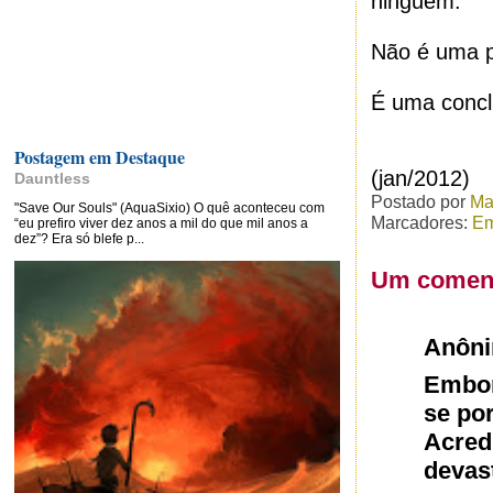
ninguém.
Não é uma 
É uma concl
Postagem em Destaque
(jan/2012)
Dauntless
Postado por
Ma
"Save Our Souls" (AquaSixio) O quê aconteceu com
Marcadores:
Em
“eu prefiro viver dez anos a mil do que mil anos a
dez”? Era só blefe p...
Um coment
Anôn
Embor
se po
Acred
devas