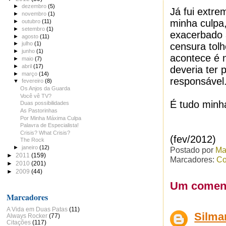
►
dezembro
(5)
Já fui extre
►
novembro
(1)
minha culpa,
►
outubro
(11)
►
setembro
(1)
exacerbado 
►
agosto
(11)
►
julho
(1)
censura tol
►
junho
(1)
acontece é 
►
maio
(7)
►
abril
(17)
deveria ter
►
março
(14)
responsável
▼
fevereiro
(8)
Os Anjos da Guarda
Você vê TV?
É tudo minh
Duas possibilidades
As Pastorinhas
Por Minha Máxima Culpa
Palavra de Especialista!
Crisis? What Crisis?
(fev/2012)
The Rock
►
janeiro
(12)
Postado por
Ma
►
2011
(159)
Marcadores:
Co
►
2010
(201)
►
2009
(44)
Um coment
Marcadores
A Vida em Duas Patas
(11)
Silma
Always Rocker
(77)
Citações
(117)