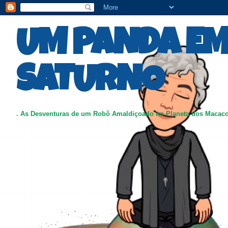
UM PANDA E
SATURNO
. As Desventuras de um Robô Amaldiçoado no Planeta dos Macac