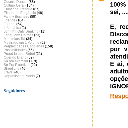
Cosmic Dancer
(88)
100% 
Cultura Geral
(154)
Emotional Rescue
(87)
sei, .
Etiqueta e Elegância
(48)
Family Business
(89)
Friends
(104)
Futebol
(54)
E, re
Informática
(1)
John I'm Only Drinking
(11)
DIsc
Long John Holmes
(23)
Marcinkus Tai
(34)
recla
Mestrado em 1 Volume
(52)
Perplexidades Cotidianas
(158)
por 
Possibilidades
(55)
Proud to be a Robot
(21)
atend
Querido Diário
(59)
Só pra exercitar
(119)
E ai,
Só Pra Exorcizar
(22)
Street Life
(46)
adult
Travel
(40)
Unpublished Panda
(7)
opçõ
IGNO
Seguidores
Resp