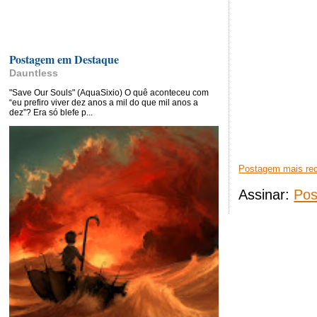
Postagem em Destaque
Dauntless
"Save Our Souls" (AquaSixio) O quê aconteceu com
“eu prefiro viver dez anos a mil do que mil anos a
dez”? Era só blefe p...
Postagem mais re
Assinar:
Pos