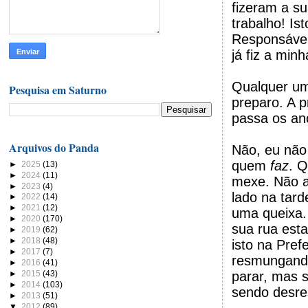
fizeram a su
trabalho! I
Responsável.
já fiz a minh
Qualquer um 
Pesquisa em Saturno
preparo. A p
passa os an
Arquivos do Panda
Não, eu não
quem
faz
. Q
►
2025
(13)
►
2024
(11)
mexe. Não a
►
2023
(4)
lado na tard
►
2022
(14)
►
2021
(12)
uma queixa.
►
2020
(170)
sua rua est
►
2019
(62)
►
2018
(48)
isto na Pref
►
2017
(7)
resmungando
►
2016
(41)
►
2015
(43)
parar, mas s
►
2014
(103)
sendo desre
►
2013
(51)
▼
2012
(89)