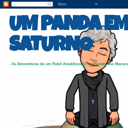
UM PANDA E
SATURNO
. As Desventuras de um Robô Amaldiçoado no Planeta dos Macac