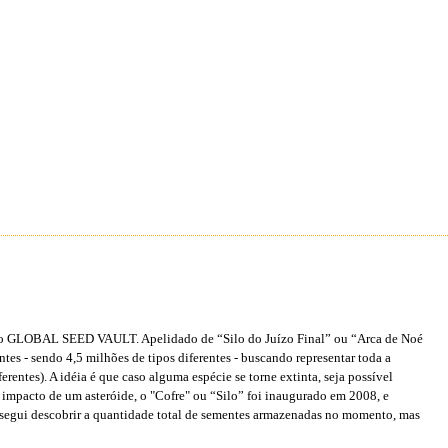
se o GLOBAL SEED VAULT. Apelidado de “Silo do Juízo Final” ou “Arca de Noé
es - sendo 4,5 milhões de tipos diferentes - buscando representar toda a
rentes). A idéia é que caso alguma espécie se torne extinta, seja possível
ao impacto de um asteróide, o "Cofre" ou “Silo” foi inaugurado em 2008, e
nsegui descobrir a quantidade total de sementes armazenadas no momento, mas