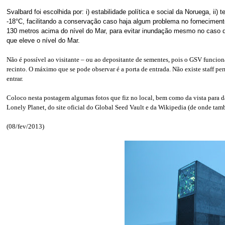
Svalbard foi escolhida por: i) estabilidade política e social da Noruega, i
-18°C, facilitando a conservação caso haja algum problema no fornecimento d
130 metros acima do nível do Mar, para evitar inundação mesmo no caso d
que eleve o nível do Mar.
Não é possível ao visitante – ou ao depositante de sementes, pois o GSV funcio
recinto. O máximo que se pode observar é a porta de entrada. Não existe staff p
entrar.
Coloco nesta postagem algumas fotos que fiz no local, bem como da vista para da
Lonely Planet, do site oficial do Global Seed Vault e da Wikipedia (de onde tamb
(08/fev/2013)