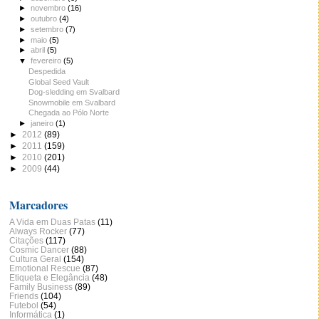
►
novembro
(16)
►
outubro
(4)
►
setembro
(7)
►
maio
(5)
►
abril
(5)
▼
fevereiro
(5)
Despedida
Global Seed Vault
Dog-sledding em Svalbard
Snowmobile em Svalbard
Chegada ao Pólo Norte
►
janeiro
(1)
►
2012
(89)
►
2011
(159)
►
2010
(201)
►
2009
(44)
Marcadores
A Vida em Duas Patas
(11)
Always Rocker
(77)
Citações
(117)
Cosmic Dancer
(88)
Cultura Geral
(154)
Emotional Rescue
(87)
Etiqueta e Elegância
(48)
Family Business
(89)
Friends
(104)
Futebol
(54)
Informática
(1)