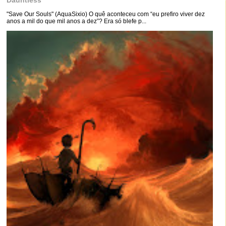
Dauntless
"Save Our Souls" (AquaSixio) O quê aconteceu com “eu prefiro viver dez
anos a mil do que mil anos a dez”? Era só blefe p...