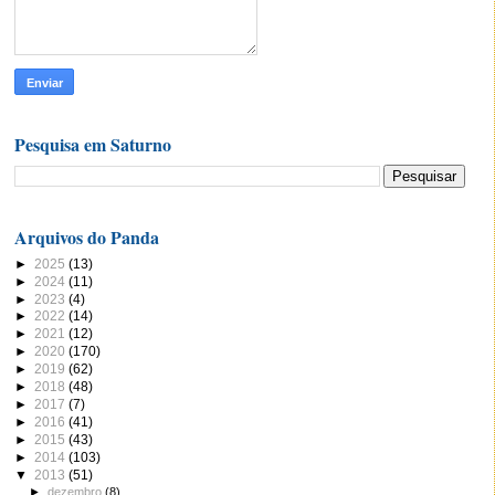
Pesquisa em Saturno
Arquivos do Panda
►
2025
(13)
►
2024
(11)
►
2023
(4)
►
2022
(14)
►
2021
(12)
►
2020
(170)
►
2019
(62)
►
2018
(48)
►
2017
(7)
►
2016
(41)
►
2015
(43)
►
2014
(103)
▼
2013
(51)
►
dezembro
(8)