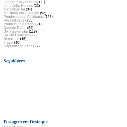
John I'm Only Drinking
(11)
Long John Holmes
(23)
Marcinkus Tai
(34)
Mestrado em 1 Volume
(52)
Perplexidades Cotidianas
(158)
Possibilidades
(55)
Proud to be a Robot
(21)
Querido Diário
(59)
Só pra exercitar
(119)
Só Pra Exorcizar
(22)
Street Life
(46)
Travel
(40)
Unpublished Panda
(7)
Seguidores
Postagem em Destaque