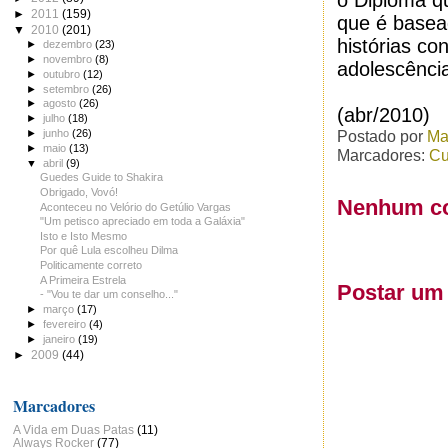
o Diploma que
►
2011
(159)
que é base
▼
2010
(201)
histórias co
►
dezembro
(23)
►
novembro
(8)
adolescênci
►
outubro
(12)
►
setembro
(26)
►
agosto
(26)
(abr/2010)
►
julho
(18)
Postado por
Ma
►
junho
(26)
►
maio
(13)
Marcadores:
Cu
▼
abril
(9)
Guedes Guide to Shakira
Obrigado, Vovó!
Nenhum co
Aconteceu no Velório do Getúlio Vargas
"Um petisco apreciado em toda a Galáxia"
Isto e Isto Mesmo
Por quê Lula escolheu Dilma
Politicamente correto
A Primeira Estrela
Postar um
- "Vou te dar um conselho..."
►
março
(17)
►
fevereiro
(4)
►
janeiro
(19)
►
2009
(44)
Marcadores
A Vida em Duas Patas
(11)
Always Rocker
(77)