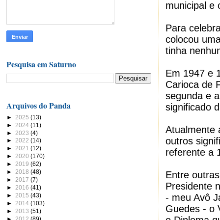
municipal e
Para celebra
colocou uma
tinha nenhu
Pesquisa em Saturno
Em 1947 e 
Carioca de F
segunda e a 
Arquivos do Panda
significado 
►
2025
(13)
►
2024
(11)
Atualmente 
►
2023
(4)
outros signi
►
2022
(14)
►
2021
(12)
referente a
►
2020
(170)
►
2019
(62)
►
2018
(48)
Entre outra
►
2017
(7)
Presidente 
►
2016
(41)
►
2015
(43)
- meu Avô 
►
2014
(103)
Guedes - o 
►
2013
(51)
►
2012
(89)