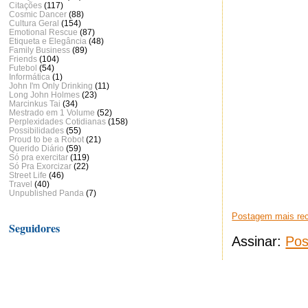
Citações
(117)
Cosmic Dancer
(88)
Cultura Geral
(154)
Emotional Rescue
(87)
Etiqueta e Elegância
(48)
Family Business
(89)
Friends
(104)
Futebol
(54)
Informática
(1)
John I'm Only Drinking
(11)
Long John Holmes
(23)
Marcinkus Tai
(34)
Mestrado em 1 Volume
(52)
Perplexidades Cotidianas
(158)
Possibilidades
(55)
Proud to be a Robot
(21)
Querido Diário
(59)
Só pra exercitar
(119)
Só Pra Exorcizar
(22)
Street Life
(46)
Travel
(40)
Unpublished Panda
(7)
Postagem mais re
Seguidores
Assinar:
Pos