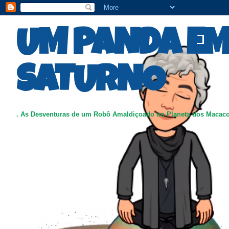
UM PANDA E
SATURNO
. As Desventuras de um Robô Amaldiçoado no Planeta dos Macac