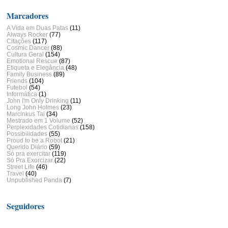
Marcadores
A Vida em Duas Patas
(11)
Always Rocker
(77)
Citações
(117)
Cosmic Dancer
(88)
Cultura Geral
(154)
Emotional Rescue
(87)
Etiqueta e Elegância
(48)
Family Business
(89)
Friends
(104)
Futebol
(54)
Informática
(1)
John I'm Only Drinking
(11)
Long John Holmes
(23)
Marcinkus Tai
(34)
Mestrado em 1 Volume
(52)
Perplexidades Cotidianas
(158)
Possibilidades
(55)
Proud to be a Robot
(21)
Querido Diário
(59)
Só pra exercitar
(119)
Só Pra Exorcizar
(22)
Street Life
(46)
Travel
(40)
Unpublished Panda
(7)
Seguidores