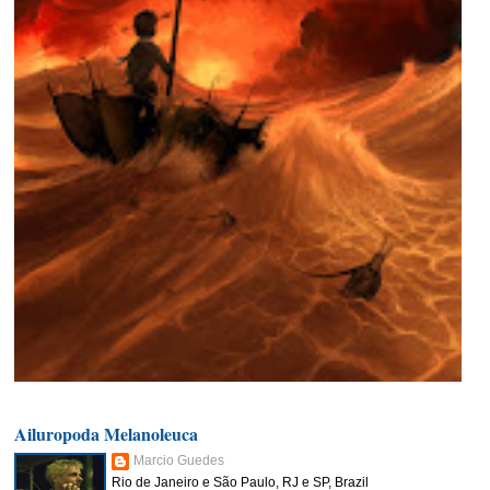
Ailuropoda Melanoleuca
Marcio Guedes
Rio de Janeiro e São Paulo, RJ e SP, Brazil