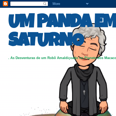
UM PANDA E
SATURNO
. As Desventuras de um Robô Amaldiçoado no Planeta dos Macac