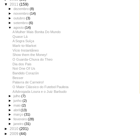
▼
2011
(159)
►
dezembro
(8)
►
novembro
(14)
►
outubro
(3)
►
setembro
(6)
▼
agosto
(14)
A Mulher Mais Bonita Do Mundo
Quase Lá
A Sogra Suíça
Mark-to-Market
Vício Instantâneo
Show them the Money!
O Guarda-Chuva do Theo
Dia dos Pais
Not One Of Us
Bandido Corazón
Besser
Palavra de Carneiro!
O Maior Clássico do Futebol Paulista
A Advogada Loura e o Juiz Barbudo
►
julho
(7)
►
junho
(2)
►
maio
(2)
►
abril
(13)
►
março
(31)
►
fevereiro
(28)
►
janeiro
(31)
►
2010
(201)
►
2009
(44)