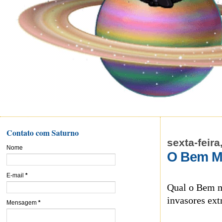
Contato com Saturno
sexta-feira
Nome
O Bem Ma
E-mail
*
Qual o Bem ma
invasores ext
Mensagem
*