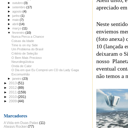
Além disto, 
►
outubro
(3)
apreciado em 
►
setembro
(17)
►
agosto
(4)
►
junho
(1)
►
maio
(7)
Neste sentido
►
abril
(14)
►
março
(11)
enviemos men
▼
fevereiro
(10)
Nunca Perca a Chance
(foto anexa)
Coisas da Idade
10 (lançada e
Time is on my Side
Um Problema do Brasil
deixaram o Si
Critério de Seleção
O Bem Mais Precioso
nosso Planet
Neurolingüística
Onda de Calor
eventual cont
O Dia em que Eu Comprei um CD da Lady Gaga
Excomunhão
não temos a m
►
janeiro
(23)
►
2013
(51)
►
2012
(89)
►
2011
(159)
►
2010
(201)
►
2009
(44)
Marcadores
A Vida em Duas Patas
(11)
Always Rocker
(77)