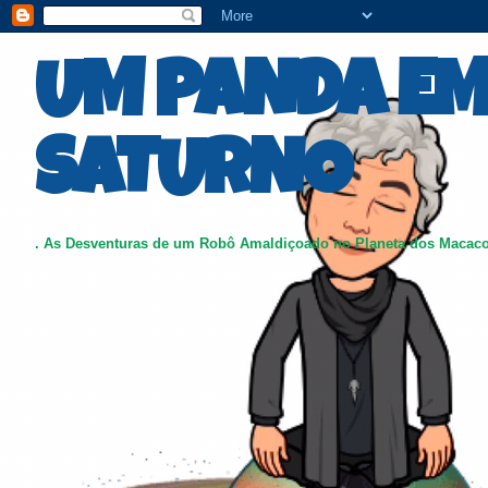
UM PANDA E
SATURNO
. As Desventuras de um Robô Amaldiçoado no Planeta dos Macac