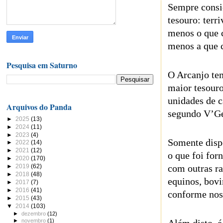
Sempre consid
tesouro: terr
menos o que 
menos a que 
Pesquisa em Saturno
O Arcanjo tem
maior tesouro
unidades de c
Arquivos do Panda
segundo V’Ge
►
2025
(13)
►
2024
(11)
►
2023
(4)
Somente disp
►
2022
(14)
►
2021
(12)
o que foi for
►
2020
(170)
com outras ra
►
2019
(62)
►
2018
(48)
equinos, bovi
►
2017
(7)
►
2016
(41)
conforme nos
►
2015
(43)
▼
2014
(103)
►
dezembro
(12)
►
novembro
(1)