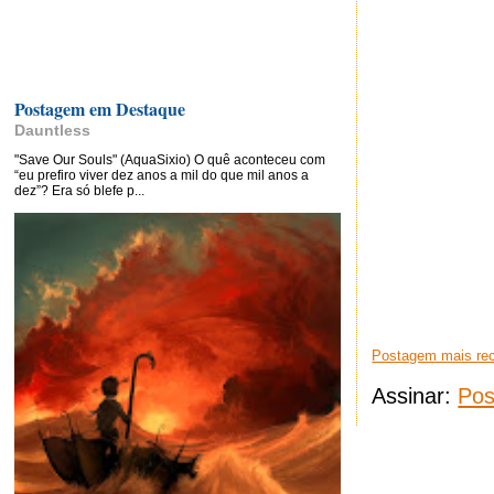
Postagem em Destaque
Dauntless
"Save Our Souls" (AquaSixio) O quê aconteceu com
“eu prefiro viver dez anos a mil do que mil anos a
dez”? Era só blefe p...
Postagem mais re
Assinar:
Pos