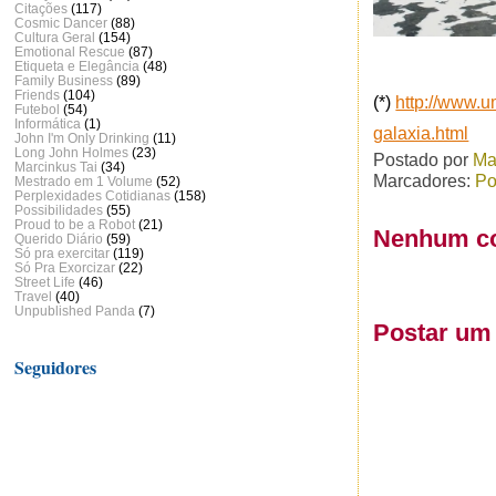
Citações
(117)
Cosmic Dancer
(88)
Cultura Geral
(154)
Emotional Rescue
(87)
Etiqueta e Elegância
(48)
Family Business
(89)
Friends
(104)
(*)
http://www.
Futebol
(54)
Informática
(1)
galaxia.html
John I'm Only Drinking
(11)
Long John Holmes
(23)
Postado por
Ma
Marcinkus Tai
(34)
Marcadores:
Po
Mestrado em 1 Volume
(52)
Perplexidades Cotidianas
(158)
Possibilidades
(55)
Proud to be a Robot
(21)
Nenhum co
Querido Diário
(59)
Só pra exercitar
(119)
Só Pra Exorcizar
(22)
Street Life
(46)
Travel
(40)
Unpublished Panda
(7)
Postar um
Seguidores