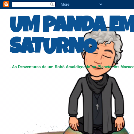
UM PANDA E
SATURNO
. As Desventuras de um Robô Amaldiçoado no Planeta dos Macac