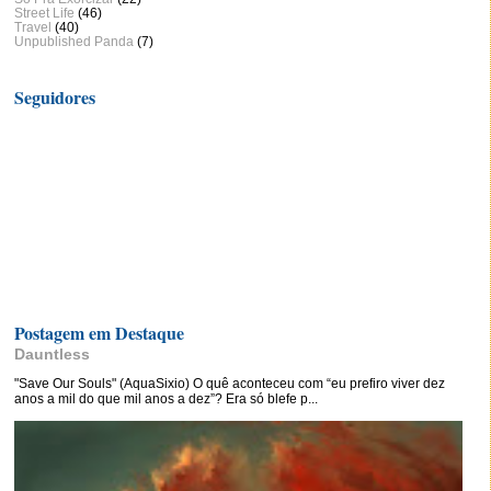
Street Life
(46)
Travel
(40)
Unpublished Panda
(7)
Seguidores
Postagem em Destaque
Dauntless
"Save Our Souls" (AquaSixio) O quê aconteceu com “eu prefiro viver dez
anos a mil do que mil anos a dez”? Era só blefe p...