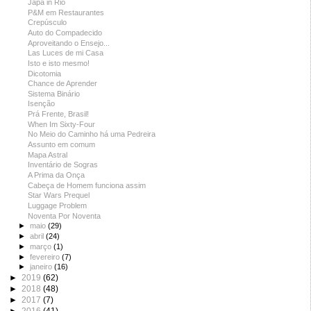
Japa in Rio
P&M em Restaurantes
Crepúsculo
Auto do Compadecido
Aproveitando o Ensejo...
Las Luces de mi Casa
Isto e isto mesmo!
Dicotomia
Chance de Aprender
Sistema Binário
Isenção
Prá Frente, Brasil!
When Im Sixty-Four
No Meio do Caminho há uma Pedreira
Assunto em comum
Mapa Astral
Inventário de Sogras
A Prima da Onça
Cabeça de Homem funciona assim
Star Wars Prequel
Luggage Problem
Noventa Por Noventa
►
maio
(29)
►
abril
(24)
►
março
(1)
►
fevereiro
(7)
►
janeiro
(16)
►
2019
(62)
►
2018
(48)
►
2017
(7)
►
2016
(41)