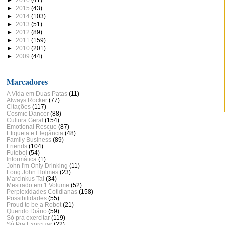
►
2015
(43)
►
2014
(103)
►
2013
(51)
►
2012
(89)
►
2011
(159)
►
2010
(201)
►
2009
(44)
Marcadores
A Vida em Duas Patas
(11)
Always Rocker
(77)
Citações
(117)
Cosmic Dancer
(88)
Cultura Geral
(154)
Emotional Rescue
(87)
Etiqueta e Elegância
(48)
Family Business
(89)
Friends
(104)
Futebol
(54)
Informática
(1)
John I'm Only Drinking
(11)
Long John Holmes
(23)
Marcinkus Tai
(34)
Mestrado em 1 Volume
(52)
Perplexidades Cotidianas
(158)
Possibilidades
(55)
Proud to be a Robot
(21)
Querido Diário
(59)
Só pra exercitar
(119)
Só Pra Exorcizar
(22)