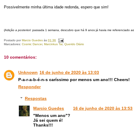
Possivelmente minha última idade redonda, espero que sim!
(Adição
a posteriori
: passada 1 semana, descubro que há 9 anos já havia me referenciado ao 
Postado por
Marcio Guedes
às
01:36
Marcadores:
Cosmic Dancer
,
Marcinkus Tai
,
Querido Diário
10 comentários:
Unknown
16 de junho de 2020 às 13:03
P-a-r-a-b-é-n-s caríssimo por menos um ano!!! Cheers!
Responder
Respostas
Marcio Guedes
16 de junho de 2020 às 13:53
"Menos um ano"?
Já sei quem é!
Thanks!!!