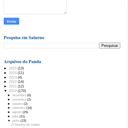
Pesquisa em Saturno
Arquivos do Panda
►
2025
(13)
►
2024
(11)
►
2023
(4)
►
2022
(14)
►
2021
(12)
▼
2020
(170)
►
dezembro
(6)
►
novembro
(2)
►
outubro
(2)
►
setembro
(14)
►
agosto
(25)
►
julho
(21)
▼
junho
(23)
O Destino de Júpiter