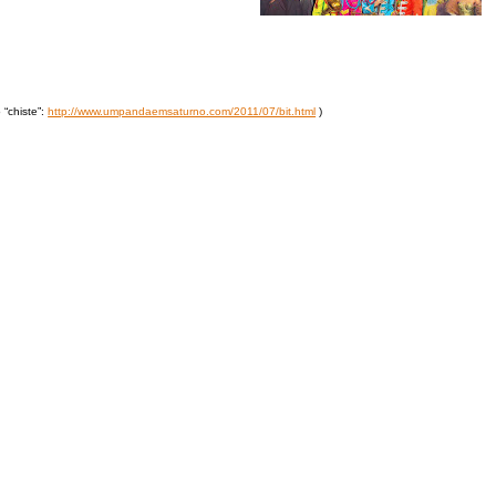
“chiste”:
http://www.umpandaemsaturno.com/2011/07/bit.html
)