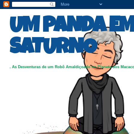
UM PANDA E
SATURNO
. As Desventuras de um Robô Amaldiçoado no Planeta dos Macac