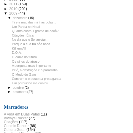
►
2011
(159)
►
2010
(201)
▼
2009
(44)
▼
dezembro
(15)
Tire a mão das minhas bolas...
Um Panda no Natal
Quanto custa 1 grama de cocô?
Citações: Ética
No dia que o Sol arrotar...
Porque a sua fila não anda
Kill 'em All
D.O.A.
O carro do futuro
Os sinos do atraso
A pergunta mais importante
Pelé, a obstrução e a paradinha
O Medo do Gato
Centrum e o custo da propaganda
Um porquinho me contou...
►
outubro
(2)
►
setembro
(27)
Marcadores
A Vida em Duas Patas
(11)
Always Rocker
(77)
Citações
(117)
Cosmic Dancer
(88)
Cultura Geral
(154)