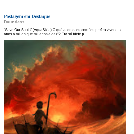
Postagem em Destaque
Dauntless
"Save Our Souls" (AquaSixio) O quê aconteceu com “eu prefiro viver dez
anos a mil do que mil anos a dez”? Era só blefe p...