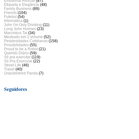
Emotional Rescue
(87)
Etiqueta e Elegância
(48)
Family Business
(89)
Friends
(104)
Futebol
(54)
Informática
(1)
John I'm Only Drinking
(11)
Long John Holmes
(23)
Marcinkus Tai
(34)
Mestrado em 1 Volume
(52)
Perplexidades Cotidianas
(158)
Possibilidades
(55)
Proud to be a Robot
(21)
Querido Diário
(59)
Só pra exercitar
(119)
Só Pra Exorcizar
(22)
Street Life
(46)
Travel
(40)
Unpublished Panda
(7)
Seguidores