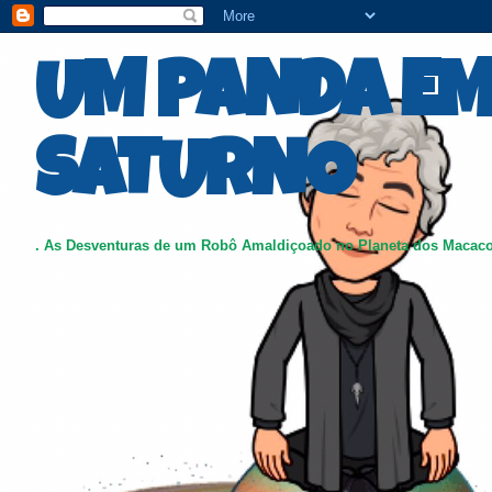
UM PANDA E
SATURNO
. As Desventuras de um Robô Amaldiçoado no Planeta dos Macac