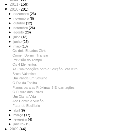
►
2011
(159)
▼
2010
(201)
►
dezembro
(23)
►
novembro
(8)
►
outubro
(12)
►
setembro
(26)
►
agosto
(26)
►
julho
(18)
►
junho
(26)
▼
maio
(13)
Os dois Estados Civis
Comer, Dormir, Transar
Previsão do Tempo
Os 4 Elementos
As Convocações para a Seleção Brasileira
Brutal Valentine
Um Panda Em Saturno
O Dia da Toalha
Planos para as Próximas 3 Encarnações
O Futuro dos Livros
Um Dia na Vida
Joe Contra o Vulcão
Fator de Equilíbrio
►
abril
(9)
►
março
(17)
►
fevereiro
(4)
►
janeiro
(19)
►
2009
(44)