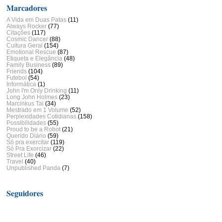
Marcadores
A Vida em Duas Patas
(11)
Always Rocker
(77)
Citações
(117)
Cosmic Dancer
(88)
Cultura Geral
(154)
Emotional Rescue
(87)
Etiqueta e Elegância
(48)
Family Business
(89)
Friends
(104)
Futebol
(54)
Informática
(1)
John I'm Only Drinking
(11)
Long John Holmes
(23)
Marcinkus Tai
(34)
Mestrado em 1 Volume
(52)
Perplexidades Cotidianas
(158)
Possibilidades
(55)
Proud to be a Robot
(21)
Querido Diário
(59)
Só pra exercitar
(119)
Só Pra Exorcizar
(22)
Street Life
(46)
Travel
(40)
Unpublished Panda
(7)
Seguidores