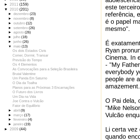
adolescência
►
2011
(159)
este tercei
▼
2010
(201)
referência, 
►
dezembro
(23)
►
novembro
(8)
é o papel mai
►
outubro
(12)
mesmo".
►
setembro
(26)
►
agosto
(26)
►
julho
(18)
É exatament
►
junho
(26)
▼
maio
(13)
Ryan pronun
Os dois Estados Civis
Comer, Dormir, Transar
Cinema. In 
Previsão do Tempo
- "My Father
Os 4 Elementos
As Convocações para a Seleção Brasileira
everybody yo
Brutal Valentine
people are a
Um Panda Em Saturno
O Dia da Toalha
amazement.
Planos para as Próximas 3 Encarnações
O Futuro dos Livros
Um Dia na Vida
O Pai dela, 
Joe Contra o Vulcão
Fator de Equilíbrio
"Mike Nelson
►
abril
(9)
Vulcão enqu
►
março
(17)
►
fevereiro
(4)
►
janeiro
(19)
Li certa vez
►
2009
(44)
quando encon