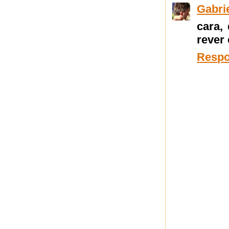
Gabrie
cara, 
rever
Resp