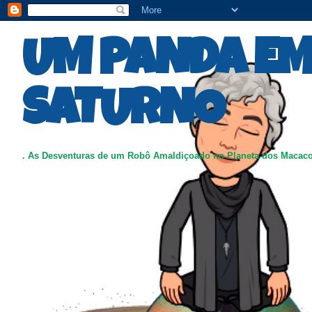
UM PANDA E
SATURNO
. As Desventuras de um Robô Amaldiçoado no Planeta dos Macac