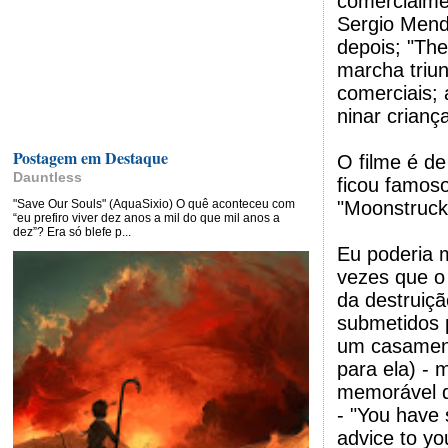
comercialme
Sergio Mend
depois; "Th
marcha triu
comerciais; 
ninar crianç
Postagem em Destaque
O filme é de
Dauntless
ficou famoso
"Save Our Souls" (AquaSixio) O quê aconteceu com
"Moonstruck
“eu prefiro viver dez anos a mil do que mil anos a
dez”? Era só blefe p...
Eu poderia 
vezes que o
da destruiçã
submetidos p
um casamento
para ela) -
memorável d
- "You have 
advice to you 