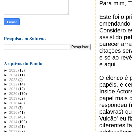
Para mim, T
Este foi o p
emendando u
Considero es
assistido
pe
Pesquisa em Saturno
parecer arra
citações se
e só ao revê
Arquivos do Panda
e aqui.
►
2025
(13)
►
2024
(11)
O elenco é 
►
2023
(4)
papéis, e ce
►
2022
(14)
►
2021
(12)
Inside Actor
►
2020
(170)
papel mais di
►
2019
(62)
►
2018
(48)
respondeu (
►
2017
(7)
palavras) qu
►
2016
(41)
►
2015
(43)
Vulcão' eu f
►
2014
(103)
diferentes f
►
2013
(51)
►
2012
(89)