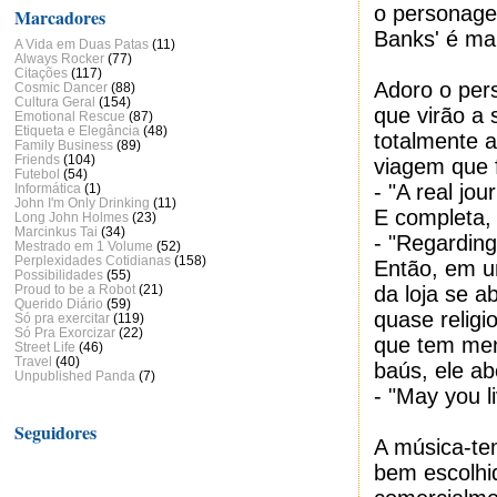
o personage
Marcadores
Banks' é mai
A Vida em Duas Patas
(11)
Always Rocker
(77)
Citações
(117)
Adoro o per
Cosmic Dancer
(88)
Cultura Geral
(154)
que virão a 
Emotional Rescue
(87)
Etiqueta e Elegância
(48)
totalmente 
Family Business
(89)
Friends
(104)
viagem que f
Futebol
(54)
- "A real jour
Informática
(1)
John I'm Only Drinking
(11)
E completa, 
Long John Holmes
(23)
Marcinkus Tai
(34)
- "Regarding
Mestrado em 1 Volume
(52)
Perplexidades Cotidianas
(158)
Então, em u
Possibilidades
(55)
da loja se 
Proud to be a Robot
(21)
Querido Diário
(59)
quase religi
Só pra exercitar
(119)
Só Pra Exorcizar
(22)
que tem men
Street Life
(46)
Travel
(40)
baús, ele a
Unpublished Panda
(7)
- "May you l
Seguidores
A música-te
bem escolhid