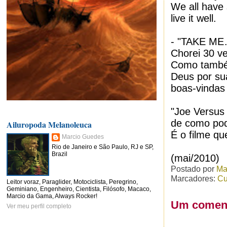
We all have 
live it well.
- "TAKE M
Chorei 30 ve
Como também
Deus por su
boas-vindas 
"Joe Versus
de como pod
Ailuropoda Melanoleuca
É o filme qu
Marcio Guedes
Rio de Janeiro e São Paulo, RJ e SP,
Brazil
(mai/2010)
Postado por
Ma
Marcadores:
Cu
Leitor voraz, Paraglider, Motociclista, Peregrino,
Geminiano, Engenheiro, Cientista, Filósofo, Macaco,
Marcio da Gama, Always Rocker!
Um coment
Ver meu perfil completo