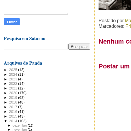
Postado por
Ma
Marcadores:
Fr
Pesquisa em Saturno
Nenhum co
Arquivos do Panda
Postar um
►
2025
(13)
►
2024
(11)
►
2023
(4)
►
2022
(14)
►
2021
(12)
►
2020
(170)
►
2019
(62)
►
2018
(48)
►
2017
(7)
►
2016
(41)
►
2015
(43)
▼
2014
(103)
►
dezembro
(12)
►
novembro
(1)