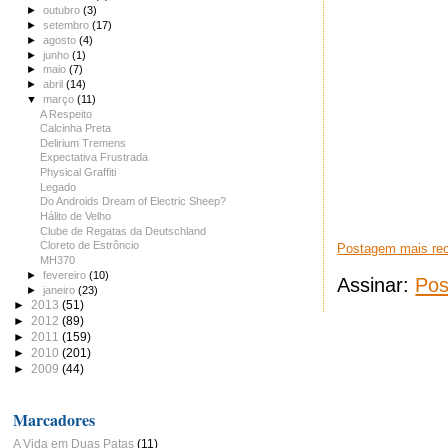
►
outubro
(3)
►
setembro
(17)
►
agosto
(4)
►
junho
(1)
►
maio
(7)
►
abril
(14)
▼
março
(11)
A Respeito
Calcinha Preta
Delirium Tremens
Expectativa Frustrada
Physical Graffiti
Legado
Do Androids Dream of Electric Sheep?
Hálito de Velho
Clube de Regatas da Deutschland
Cloreto de Estrôncio
Postagem mais re
MH370
►
fevereiro
(10)
Assinar:
Pos
►
janeiro
(23)
►
2013
(51)
►
2012
(89)
►
2011
(159)
►
2010
(201)
►
2009
(44)
Marcadores
A Vida em Duas Patas
(11)