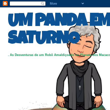
UM PANDA E
SATURNO
. As Desventuras de um Robô Amaldiçoado no Planeta dos Macac