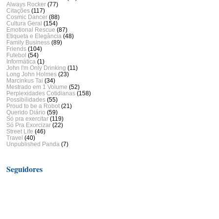
Always Rocker
(77)
Citações
(117)
Cosmic Dancer
(88)
Cultura Geral
(154)
Emotional Rescue
(87)
Etiqueta e Elegância
(48)
Family Business
(89)
Friends
(104)
Futebol
(54)
Informática
(1)
John I'm Only Drinking
(11)
Long John Holmes
(23)
Marcinkus Tai
(34)
Mestrado em 1 Volume
(52)
Perplexidades Cotidianas
(158)
Possibilidades
(55)
Proud to be a Robot
(21)
Querido Diário
(59)
Só pra exercitar
(119)
Só Pra Exorcizar
(22)
Street Life
(46)
Travel
(40)
Unpublished Panda
(7)
Seguidores