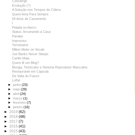
Concierge
Evolução (?)
A Solução nos Tempos do Cólera
Quem Ama Para Sempre
65 Anos de Casamento
I
Pelada no Aterro
Status: Arrumando a Casa
Paralax
Improviso
Terminatrix
Milton Meier on Vocals
Joe Banks Never Sleeps
Carlito Maia
Quem lê um Blog?
Bexiga, Testículos e Sistema Reprodutor Masculino
Restaurante em Cápsula
De Volta do Futuro
Luftal
►
junho
(23)
►
maio
(29)
►
abril
(24)
►
março
(1)
►
fevereiro
(7)
►
janeiro
(16)
►
2019
(62)
►
2018
(48)
►
2017
(7)
►
2016
(41)
►
2015
(43)