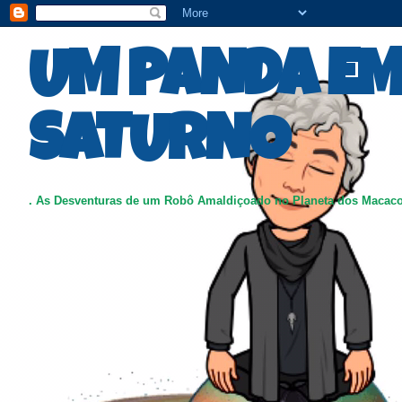
UM PANDA E
SATURNO
. As Desventuras de um Robô Amaldiçoado no Planeta dos Macac