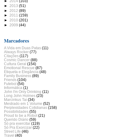
►
2014
(103)
►
2013
(51)
►
2012
(89)
►
2011
(159)
►
2010
(201)
►
2009
(44)
Marcadores
A Vida em Duas Patas
(11)
Always Rocker
(77)
Citações
(117)
Cosmic Dancer
(88)
Cultura Geral
(154)
Emotional Rescue
(87)
Etiqueta e Elegância
(48)
Family Business
(89)
Friends
(104)
Futebol
(54)
Informática
(1)
John I'm Only Drinking
(11)
Long John Holmes
(23)
Marcinkus Tai
(34)
Mestrado em 1 Volume
(52)
Perplexidades Cotidianas
(158)
Possibilidades
(55)
Proud to be a Robot
(21)
Querido Diário
(59)
Só pra exercitar
(119)
Só Pra Exorcizar
(22)
Street Life
(46)
Travel
(40)