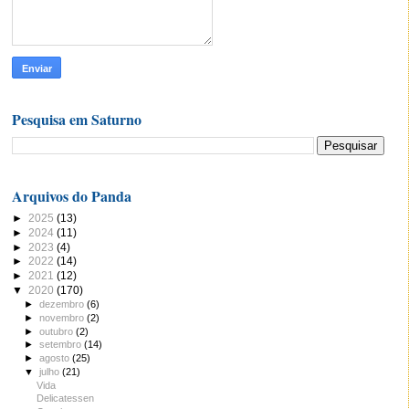
Pesquisa em Saturno
Arquivos do Panda
►
2025
(13)
►
2024
(11)
►
2023
(4)
►
2022
(14)
►
2021
(12)
▼
2020
(170)
►
dezembro
(6)
►
novembro
(2)
►
outubro
(2)
►
setembro
(14)
►
agosto
(25)
▼
julho
(21)
Vida
Delicatessen