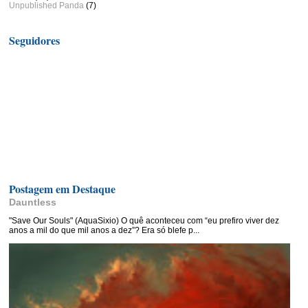
Unpublished Panda
(7)
Seguidores
Postagem em Destaque
Dauntless
"Save Our Souls" (AquaSixio) O quê aconteceu com “eu prefiro viver dez
anos a mil do que mil anos a dez”? Era só blefe p...