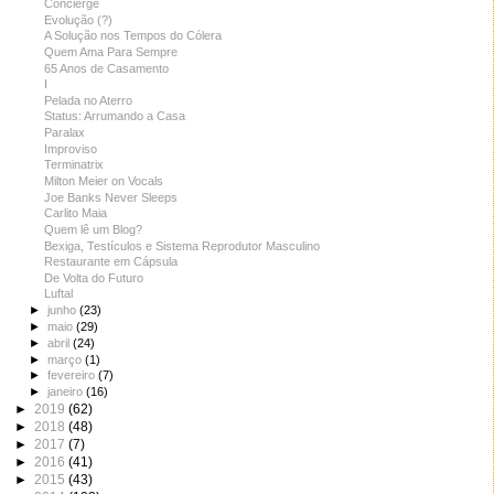
Concierge
Evolução (?)
A Solução nos Tempos do Cólera
Quem Ama Para Sempre
65 Anos de Casamento
I
Pelada no Aterro
Status: Arrumando a Casa
Paralax
Improviso
Terminatrix
Milton Meier on Vocals
Joe Banks Never Sleeps
Carlito Maia
Quem lê um Blog?
Bexiga, Testículos e Sistema Reprodutor Masculino
Restaurante em Cápsula
De Volta do Futuro
Luftal
►
junho
(23)
►
maio
(29)
►
abril
(24)
►
março
(1)
►
fevereiro
(7)
►
janeiro
(16)
►
2019
(62)
►
2018
(48)
►
2017
(7)
►
2016
(41)
►
2015
(43)