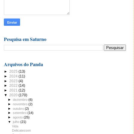
Pesquisa em Saturno
Arquivos do Panda
►
2025
(13)
►
2024
(11)
►
2023
(4)
►
2022
(14)
►
2021
(12)
▼
2020
(170)
►
dezembro
(6)
►
novembro
(2)
►
outubro
(2)
►
setembro
(14)
►
agosto
(25)
▼
julho
(21)
Vida
Delicatessen