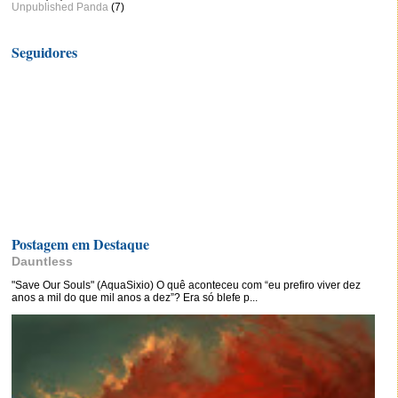
Unpublished Panda
(7)
Seguidores
Postagem em Destaque
Dauntless
"Save Our Souls" (AquaSixio) O quê aconteceu com “eu prefiro viver dez
anos a mil do que mil anos a dez”? Era só blefe p...