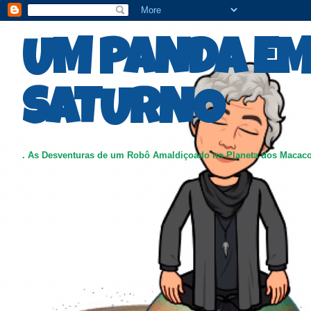
UM PANDA E
SATURNO
. As Desventuras de um Robô Amaldiçoado no Planeta dos Macac