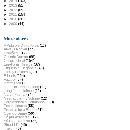
►
2014
(103)
►
2013
(51)
►
2012
(89)
►
2011
(159)
►
2010
(201)
►
2009
(44)
Marcadores
A Vida em Duas Patas
(11)
Always Rocker
(77)
Citações
(117)
Cosmic Dancer
(88)
Cultura Geral
(154)
Emotional Rescue
(87)
Etiqueta e Elegância
(48)
Family Business
(89)
Friends
(104)
Futebol
(54)
Informática
(1)
John I'm Only Drinking
(11)
Long John Holmes
(23)
Marcinkus Tai
(34)
Mestrado em 1 Volume
(52)
Perplexidades Cotidianas
(158)
Possibilidades
(55)
Proud to be a Robot
(21)
Querido Diário
(59)
Só pra exercitar
(119)
Só Pra Exorcizar
(22)
Street Life
(46)
Travel
(40)