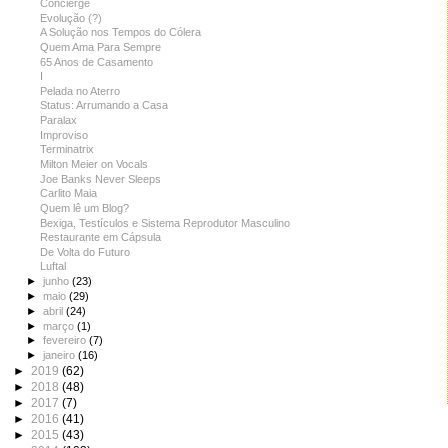
Concierge
Evolução (?)
A Solução nos Tempos do Cólera
Quem Ama Para Sempre
65 Anos de Casamento
I
Pelada no Aterro
Status: Arrumando a Casa
Paralax
Improviso
Terminatrix
Milton Meier on Vocals
Joe Banks Never Sleeps
Carlito Maia
Quem lê um Blog?
Bexiga, Testículos e Sistema Reprodutor Masculino
Restaurante em Cápsula
De Volta do Futuro
Luftal
►
junho
(23)
►
maio
(29)
►
abril
(24)
►
março
(1)
►
fevereiro
(7)
►
janeiro
(16)
►
2019
(62)
►
2018
(48)
►
2017
(7)
►
2016
(41)
►
2015
(43)