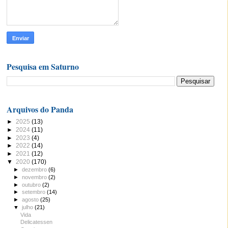
Pesquisa em Saturno
Arquivos do Panda
►
2025
(13)
►
2024
(11)
►
2023
(4)
►
2022
(14)
►
2021
(12)
▼
2020
(170)
►
dezembro
(6)
►
novembro
(2)
►
outubro
(2)
►
setembro
(14)
►
agosto
(25)
▼
julho
(21)
Vida
Delicatessen