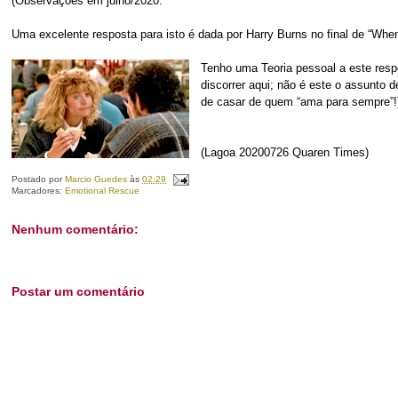
(Observações em julho/2020:
Uma excelente resposta para isto é dada p
or Harry Burns no final de “When
Tenho uma Teoria pessoal a este respe
discorrer aqui; não é este o assunto
de casar de quem “ama para sempre”!
(Lagoa 20200726 Quaren Times)
Postado por
Marcio Guedes
às
02:29
Marcadores:
Emotional Rescue
Nenhum comentário:
Postar um comentário