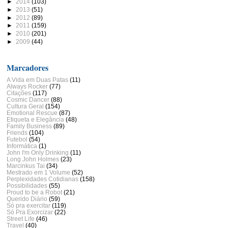
►
2014
(103)
►
2013
(51)
►
2012
(89)
►
2011
(159)
►
2010
(201)
►
2009
(44)
Marcadores
A Vida em Duas Patas
(11)
Always Rocker
(77)
Citações
(117)
Cosmic Dancer
(88)
Cultura Geral
(154)
Emotional Rescue
(87)
Etiqueta e Elegância
(48)
Family Business
(89)
Friends
(104)
Futebol
(54)
Informática
(1)
John I'm Only Drinking
(11)
Long John Holmes
(23)
Marcinkus Tai
(34)
Mestrado em 1 Volume
(52)
Perplexidades Cotidianas
(158)
Possibilidades
(55)
Proud to be a Robot
(21)
Querido Diário
(59)
Só pra exercitar
(119)
Só Pra Exorcizar
(22)
Street Life
(46)
Travel
(40)