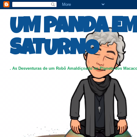
UM PANDA E
SATURNO
. As Desventuras de um Robô Amaldiçoado no Planeta dos Macac