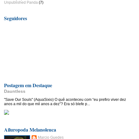
Unpublished Panda
(7)
Seguidores
Postagem em Destaque
Dauntless
"Save Our Souls" (AquaSixio) O quê aconteceu com “eu prefiro viver dez
anos a mil do que mil anos a dez”? Era só blefe p...
Ailuropoda Melanoleuca
Marcio Guedes