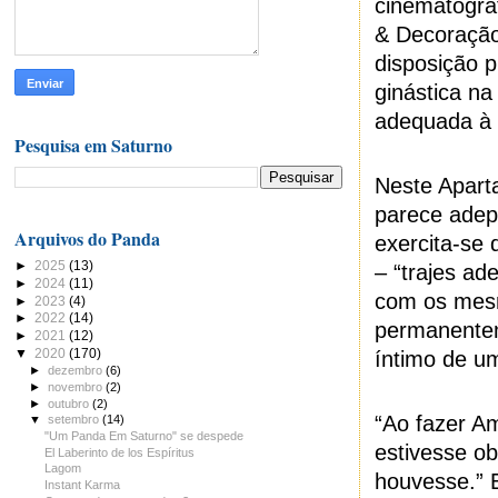
cinematográ
& Decoração:
disposição p
ginástica na
adequada à 
Pesquisa em Saturno
Neste Apart
parece adep
Arquivos do Panda
exercita-se
►
2025
(13)
– “trajes a
►
2024
(11)
com os mesmo
►
2023
(4)
►
2022
(14)
permanentem
►
2021
(12)
▼
2020
(170)
íntimo de um
►
dezembro
(6)
►
novembro
(2)
►
outubro
(2)
“Ao fazer A
▼
setembro
(14)
"Um Panda Em Saturno" se despede
estivesse o
El Laberinto de los Espíritus
Lagom
houvesse.” E
Instant Karma