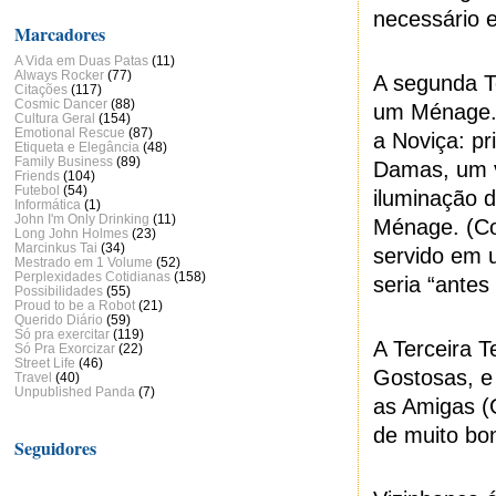
necessário e
Marcadores
A Vida em Duas Patas
(11)
Always Rocker
(77)
A segunda T
Citações
(117)
Cosmic Dancer
(88)
um Ménage. 
Cultura Geral
(154)
Emotional Rescue
(87)
a Noviça: p
Etiqueta e Elegância
(48)
Family Business
(89)
Damas, um v
Friends
(104)
Futebol
(54)
iluminação 
Informática
(1)
John I'm Only Drinking
(11)
Ménage. (Co
Long John Holmes
(23)
Marcinkus Tai
(34)
servido em 
Mestrado em 1 Volume
(52)
Perplexidades Cotidianas
(158)
seria “antes
Possibilidades
(55)
Proud to be a Robot
(21)
Querido Diário
(59)
Só pra exercitar
(119)
A Terceira 
Só Pra Exorcizar
(22)
Street Life
(46)
Gostosas, e
Travel
(40)
Unpublished Panda
(7)
as Amigas (
de muito bo
Seguidores