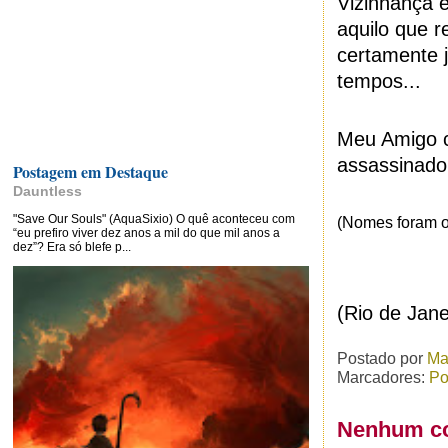
Vizinhança 
aquilo que 
certamente 
tempos...
Meu Amigo c
assassinado,
Postagem em Destaque
Dauntless
"Save Our Souls" (AquaSixio) O quê aconteceu com
(Nomes foram oc
“eu prefiro viver dez anos a mil do que mil anos a
dez”? Era só blefe p...
(Rio de Jan
Postado por
Ma
Marcadores:
Po
Nenhum co