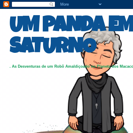
UM PANDA E
SATURNO
. As Desventuras de um Robô Amaldiçoado no Planeta dos Macac