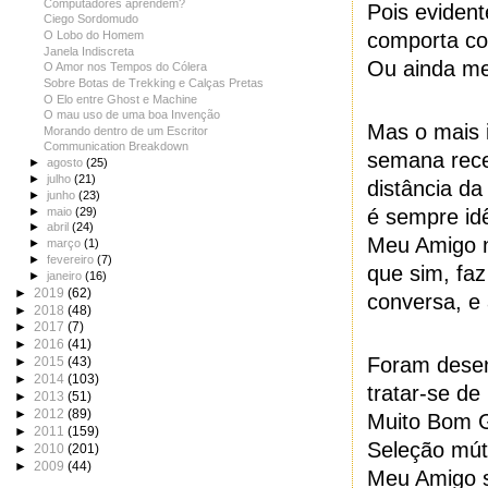
Computadores aprendem?
Pois eviden
Ciego Sordomudo
O Lobo do Homem
comporta co
Janela Indiscreta
Ou ainda me
O Amor nos Tempos do Cólera
Sobre Botas de Trekking e Calças Pretas
O Elo entre Ghost e Machine
O mau uso de uma boa Invenção
Mas o mais i
Morando dentro de um Escritor
Communication Breakdown
semana rece
►
agosto
(25)
►
julho
(21)
distância d
►
junho
(23)
►
maio
(29)
é sempre id
►
abril
(24)
Meu Amigo n
►
março
(1)
►
fevereiro
(7)
que sim, faz
►
janeiro
(16)
►
2019
(62)
conversa, e 
►
2018
(48)
►
2017
(7)
►
2016
(41)
Foram desen
►
2015
(43)
►
2014
(103)
tratar-se d
►
2013
(51)
►
2012
(89)
Muito Bom G
►
2011
(159)
Seleção mút
►
2010
(201)
►
2009
(44)
Meu Amigo s