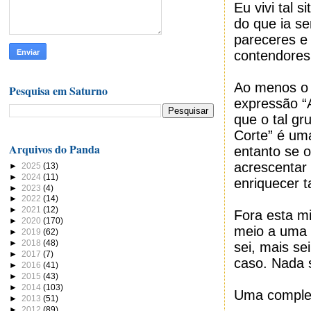
Eu vivi tal 
do que ia se
pareceres e
contendores
Ao menos o 
Pesquisa em Saturno
expressão “
que o tal g
Corte” é um
Arquivos do Panda
entanto se o
acrescentar 
►
2025
(13)
►
2024
(11)
enriquecer t
►
2023
(4)
►
2022
(14)
►
2021
(12)
Fora esta m
►
2020
(170)
meio a uma 
►
2019
(62)
►
2018
(48)
sei, mais se
►
2017
(7)
caso. Nada 
►
2016
(41)
►
2015
(43)
►
2014
(103)
Uma complet
►
2013
(51)
►
2012
(89)