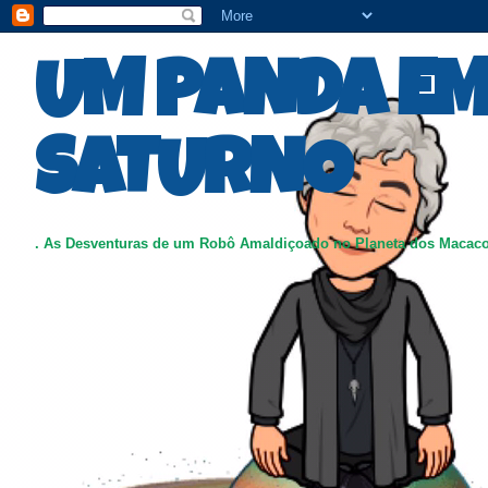
UM PANDA E
SATURNO
. As Desventuras de um Robô Amaldiçoado no Planeta dos Macac