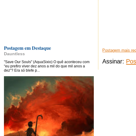
Postagem em Destaque
Postagem mais re
Dauntless
Assinar:
Pos
"Save Our Souls" (AquaSixio) O quê aconteceu com
“eu prefiro viver dez anos a mil do que mil anos a
dez”? Era só blefe p...