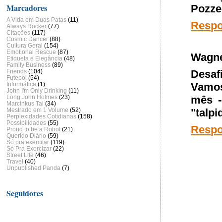
Marcadores
Pozze
A Vida em Duas Patas
(11)
Resp
Always Rocker
(77)
Citações
(117)
Cosmic Dancer
(88)
Cultura Geral
(154)
Emotional Rescue
(87)
Wagne
Etiqueta e Elegância
(48)
Family Business
(89)
Desaf
Friends
(104)
Futebol
(54)
Vamos
Informática
(1)
John I'm Only Drinking
(11)
mês -
Long John Holmes
(23)
Marcinkus Tai
(34)
"talpi
Mestrado em 1 Volume
(52)
Perplexidades Cotidianas
(158)
Possibilidades
(55)
Resp
Proud to be a Robot
(21)
Querido Diário
(59)
Só pra exercitar
(119)
Só Pra Exorcizar
(22)
Street Life
(46)
Travel
(40)
Unpublished Panda
(7)
Seguidores