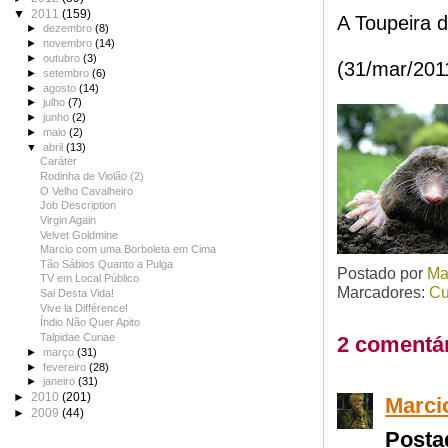
▼
2011
(159)
A Toupeira d
►
dezembro
(8)
►
novembro
(14)
►
outubro
(3)
(31/mar/201
►
setembro
(6)
►
agosto
(14)
►
julho
(7)
►
junho
(2)
►
maio
(2)
▼
abril
(13)
Caráter
Rodinha de Violão (2)
O Velho Cavalheiro
Job Description
Virgin Again
Velvet Goldmine
Marcio com uma Borboleta em Cima
Tão Sábios Quanto a Pulga
Postado por
Ma
TV em Local Público
Marcadores:
Cu
Sai Desta Vida!
Vive la Différence!
Índio Não Quer Apito
Talpidae Curiae
2 comentár
►
março
(31)
►
fevereiro
(28)
►
janeiro
(31)
►
2010
(201)
Marci
►
2009
(44)
Posta