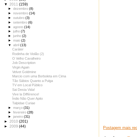
▼
2011
(159)
►
dezembro
(8)
►
novembro
(14)
►
outubro
(3)
►
setembro
(6)
►
agosto
(14)
►
julho
(7)
►
junho
(2)
►
maio
(2)
▼
abril
(13)
Caráter
Rodinha de Violão (2)
O Velho Cavalheiro
Job Description
Virgin Again
Velvet Goldmine
Marcio com uma Borboleta em Cima
Tão Sábios Quanto a Pulga
TV em Local Público
Sai Desta Vida!
Vive la Différence!
Índio Não Quer Apito
Talpidae Curiae
►
março
(31)
►
fevereiro
(28)
►
janeiro
(31)
►
2010
(201)
►
2009
(44)
Postagem mais re