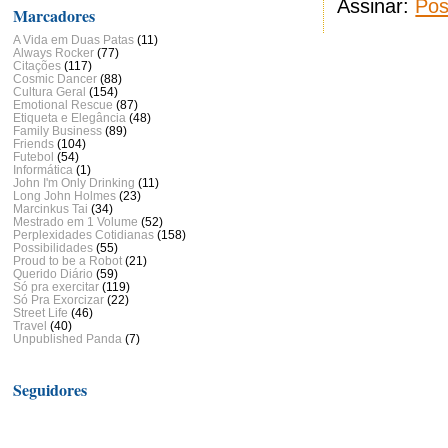
Assinar:
Pos
Marcadores
A Vida em Duas Patas
(11)
Always Rocker
(77)
Citações
(117)
Cosmic Dancer
(88)
Cultura Geral
(154)
Emotional Rescue
(87)
Etiqueta e Elegância
(48)
Family Business
(89)
Friends
(104)
Futebol
(54)
Informática
(1)
John I'm Only Drinking
(11)
Long John Holmes
(23)
Marcinkus Tai
(34)
Mestrado em 1 Volume
(52)
Perplexidades Cotidianas
(158)
Possibilidades
(55)
Proud to be a Robot
(21)
Querido Diário
(59)
Só pra exercitar
(119)
Só Pra Exorcizar
(22)
Street Life
(46)
Travel
(40)
Unpublished Panda
(7)
Seguidores