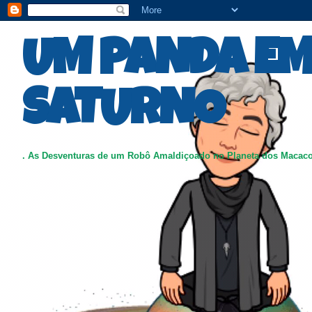
UM PANDA E
SATURNO
. As Desventuras de um Robô Amaldiçoado no Planeta dos Macac