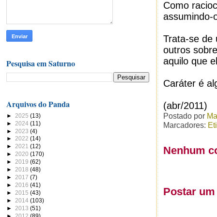
Como racioci
assumindo-o
Trata-se de
outros sobre
aquilo que e
Pesquisa em Saturno
Caráter é al
Arquivos do Panda
(abr/2011)
Postado por
Ma
►
2025
(13)
►
2024
(11)
Marcadores:
Et
►
2023
(4)
►
2022
(14)
►
2021
(12)
Nenhum co
►
2020
(170)
►
2019
(62)
►
2018
(48)
►
2017
(7)
►
2016
(41)
Postar um
►
2015
(43)
►
2014
(103)
►
2013
(51)
►
2012
(89)