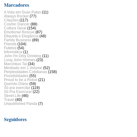
Marcadores
A Vida em Duas Patas
(11)
Always Rocker
(77)
Citações
(117)
Cosmic Dancer
(88)
Cultura Geral
(154)
Emotional Rescue
(87)
Etiqueta e Elegância
(48)
Family Business
(89)
Friends
(104)
Futebol
(54)
Informática
(1)
John I'm Only Drinking
(11)
Long John Holmes
(23)
Marcinkus Tai
(34)
Mestrado em 1 Volume
(52)
Perplexidades Cotidianas
(158)
Possibilidades
(55)
Proud to be a Robot
(21)
Querido Diário
(59)
Só pra exercitar
(119)
Só Pra Exorcizar
(22)
Street Life
(46)
Travel
(40)
Unpublished Panda
(7)
Seguidores