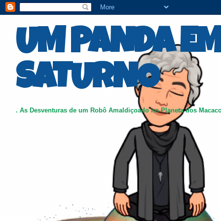
UM PANDA E
SATURNO
. As Desventuras de um Robô Amaldiçoado no Planeta dos Macac