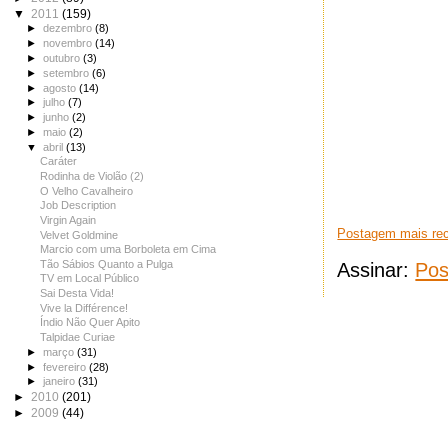
▼
2011
(159)
►
dezembro
(8)
►
novembro
(14)
►
outubro
(3)
►
setembro
(6)
►
agosto
(14)
►
julho
(7)
►
junho
(2)
►
maio
(2)
▼
abril
(13)
Caráter
Rodinha de Violão (2)
O Velho Cavalheiro
Job Description
Virgin Again
Postagem mais re
Velvet Goldmine
Marcio com uma Borboleta em Cima
Tão Sábios Quanto a Pulga
Assinar:
Pos
TV em Local Público
Sai Desta Vida!
Vive la Différence!
Índio Não Quer Apito
Talpidae Curiae
►
março
(31)
►
fevereiro
(28)
►
janeiro
(31)
►
2010
(201)
►
2009
(44)