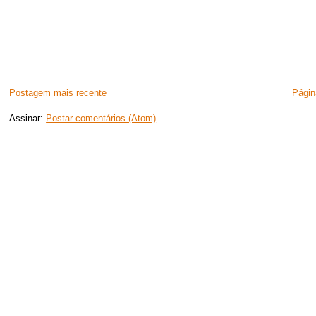
Postagem mais recente
Página
Assinar:
Postar comentários (Atom)