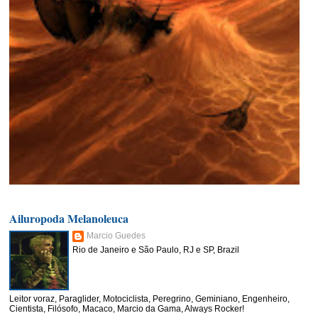
Ailuropoda Melanoleuca
Marcio Guedes
Rio de Janeiro e São Paulo, RJ e SP, Brazil
Leitor voraz, Paraglider, Motociclista, Peregrino, Geminiano, Engenheiro,
Cientista, Filósofo, Macaco, Marcio da Gama, Always Rocker!