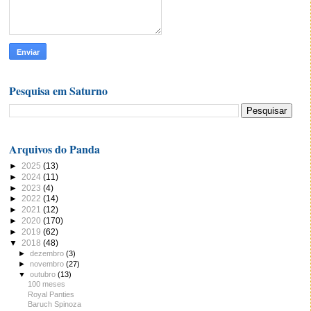
Pesquisa em Saturno
Arquivos do Panda
►
2025
(13)
►
2024
(11)
►
2023
(4)
►
2022
(14)
►
2021
(12)
►
2020
(170)
►
2019
(62)
▼
2018
(48)
►
dezembro
(3)
►
novembro
(27)
▼
outubro
(13)
100 meses
Royal Panties
Baruch Spinoza