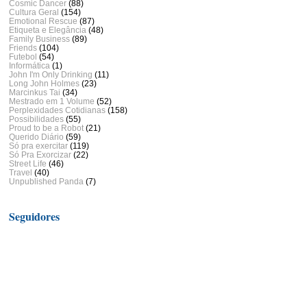
Cosmic Dancer
(88)
Cultura Geral
(154)
Emotional Rescue
(87)
Etiqueta e Elegância
(48)
Family Business
(89)
Friends
(104)
Futebol
(54)
Informática
(1)
John I'm Only Drinking
(11)
Long John Holmes
(23)
Marcinkus Tai
(34)
Mestrado em 1 Volume
(52)
Perplexidades Cotidianas
(158)
Possibilidades
(55)
Proud to be a Robot
(21)
Querido Diário
(59)
Só pra exercitar
(119)
Só Pra Exorcizar
(22)
Street Life
(46)
Travel
(40)
Unpublished Panda
(7)
Seguidores