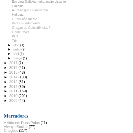
Em uma Galáxia muito, muito distante
Hai caio
A Frase que Eu mais falo
Hai catz
O Pau não mente
Pedra Fundamental
Graças ou Coincidências?
Game Over
Pluft
Trix
►
julho
(1)
►
junho
(2)
►
abril
(1)
►
março
(1)
►
2017
(7)
►
2016
(41)
►
2015
(43)
►
2014
(103)
►
2013
(51)
►
2012
(89)
►
2011
(159)
►
2010
(201)
►
2009
(44)
Marcadores
A Vida em Duas Patas
(11)
Always Rocker
(77)
Citações
(117)