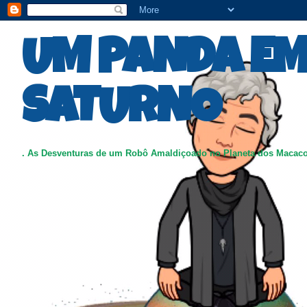
UM PANDA E
SATURNO
. As Desventuras de um Robô Amaldiçoado no Planeta dos Macac