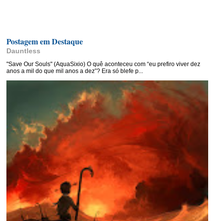
Postagem em Destaque
Dauntless
"Save Our Souls" (AquaSixio) O quê aconteceu com “eu prefiro viver dez
anos a mil do que mil anos a dez”? Era só blefe p...