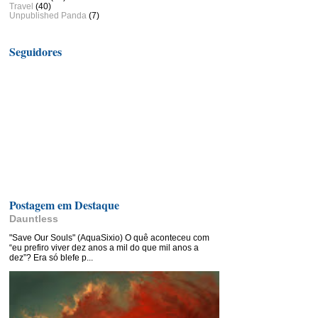
Travel
(40)
Unpublished Panda
(7)
Seguidores
Postagem em Destaque
Dauntless
"Save Our Souls" (AquaSixio) O quê aconteceu com
“eu prefiro viver dez anos a mil do que mil anos a
dez”? Era só blefe p...