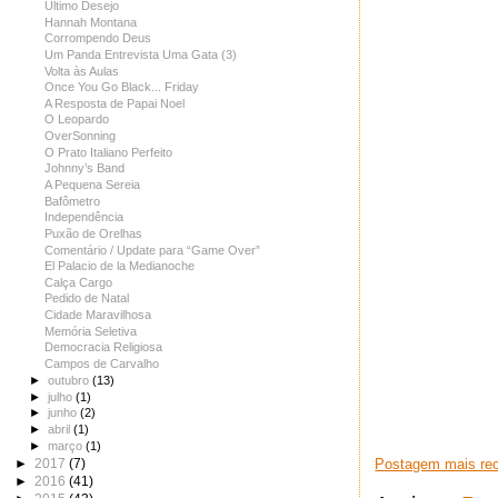
Último Desejo
Hannah Montana
Corrompendo Deus
Um Panda Entrevista Uma Gata (3)
Volta às Aulas
Once You Go Black... Friday
A Resposta de Papai Noel
O Leopardo
OverSonning
O Prato Italiano Perfeito
Johnny’s Band
A Pequena Sereia
Bafômetro
Independência
Puxão de Orelhas
Comentário / Update para “Game Over”
El Palacio de la Medianoche
Calça Cargo
Pedido de Natal
Cidade Maravilhosa
Memória Seletiva
Democracia Religiosa
Campos de Carvalho
►
outubro
(13)
►
julho
(1)
►
junho
(2)
►
abril
(1)
►
março
(1)
►
2017
(7)
Postagem mais re
►
2016
(41)