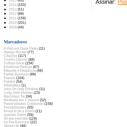
►
2015
(43)
Assinar:
Pos
►
2014
(103)
►
2013
(51)
►
2012
(89)
►
2011
(159)
►
2010
(201)
►
2009
(44)
Marcadores
A Vida em Duas Patas
(11)
Always Rocker
(77)
Citações
(117)
Cosmic Dancer
(88)
Cultura Geral
(154)
Emotional Rescue
(87)
Etiqueta e Elegância
(48)
Family Business
(89)
Friends
(104)
Futebol
(54)
Informática
(1)
John I'm Only Drinking
(11)
Long John Holmes
(23)
Marcinkus Tai
(34)
Mestrado em 1 Volume
(52)
Perplexidades Cotidianas
(158)
Possibilidades
(55)
Proud to be a Robot
(21)
Querido Diário
(59)
Só pra exercitar
(119)
Só Pra Exorcizar
(22)
Street Life
(46)