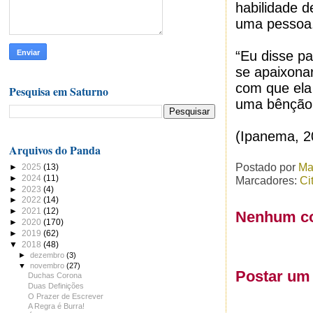
habilidade d
uma pessoa.
“Eu disse pa
se apaixonar
com que ela
Pesquisa em Saturno
uma bênção 
(Ipanema, 2
Arquivos do Panda
Postado por
Ma
►
2025
(13)
►
2024
(11)
Marcadores:
Ci
►
2023
(4)
►
2022
(14)
►
2021
(12)
Nenhum co
►
2020
(170)
►
2019
(62)
▼
2018
(48)
►
dezembro
(3)
▼
novembro
(27)
Postar um
Duchas Corona
Duas Definições
O Prazer de Escrever
A Regra é Burra!