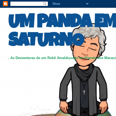
UM PANDA E
SATURNO
. As Desventuras de um Robô Amaldiçoado no Planeta dos Macac