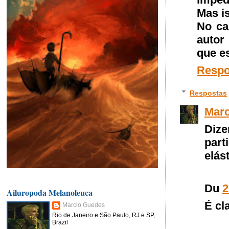
Mas i
No ca
autor
que es
Resp
Respostas
Marc
Dize
part
elás
Du
2
Ailuropoda Melanoleuca
É cl
Marcio Guedes
Rio de Janeiro e São Paulo, RJ e SP,
Brazil