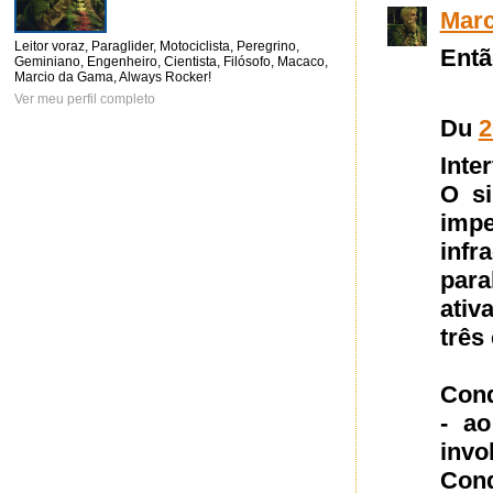
Marc
Leitor voraz, Paraglider, Motociclista, Peregrino,
Entã
Geminiano, Engenheiro, Cientista, Filósofo, Macaco,
Marcio da Gama, Always Rocker!
Ver meu perfil completo
Du
2
Inte
O si
impe
infr
para
ativ
três
Cond
- a
invo
Con