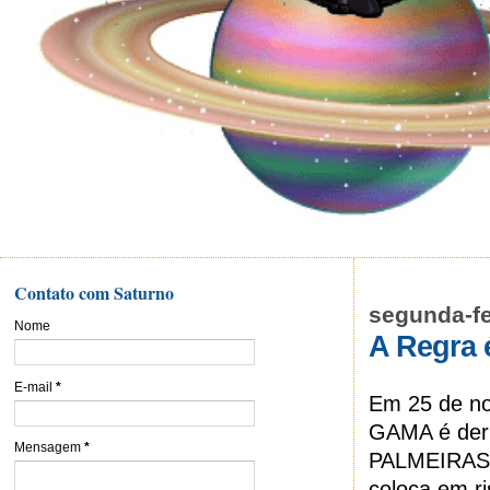
Contato com Saturno
segunda-fe
Nome
A Regra 
E-mail
*
Em 25 de n
GAMA é der
Mensagem
*
PALMEIRAS, 
coloca em ri