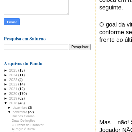
seguinte.
O goal da vi
conforme se
Pesquisa em Saturno
frente do ú
Arquivos do Panda
►
2025
(13)
►
2024
(11)
►
2023
(4)
►
2022
(14)
►
2021
(12)
►
2020
(170)
►
2019
(62)
▼
2018
(48)
►
dezembro
(3)
▼
novembro
(27)
Duchas Corona
Duas Definições
Mas... não!
O Prazer de Escrever
Jogador NÃO 
A Regra é Burra!