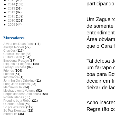
►
2015
(43)
participando
►
2014
(103)
►
2013
(51)
►
2012
(89)
►
2011
(159)
Um Zagueiro
►
2010
(201)
►
2009
(44)
de somente i
entendiment
Marcadores
Área obvia
A Vida em Duas Patas
(11)
que o Cara f
Always Rocker
(77)
Citações
(117)
Cosmic Dancer
(88)
Cultura Geral
(154)
Tal defesa d
Emotional Rescue
(87)
Etiqueta e Elegância
(48)
um farrapo d
Family Business
(89)
Friends
(104)
boa para Bo
Futebol
(54)
Informática
(1)
decidir em f
John I'm Only Drinking
(11)
Long John Holmes
(23)
deixar de la
Marcinkus Tai
(34)
Mestrado em 1 Volume
(52)
Perplexidades Cotidianas
(158)
Possibilidades
(55)
Proud to be a Robot
(21)
Acho inacred
Querido Diário
(59)
Só pra exercitar
(119)
Regra tão c
Só Pra Exorcizar
(22)
Street Life
(46)