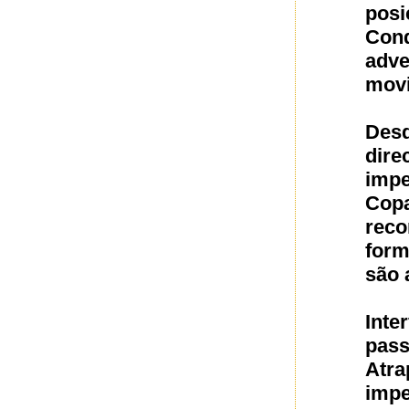
posi
Con
adve
movi
Des
dire
impe
Cop
reco
form
são 
Inte
pass
Atra
imp