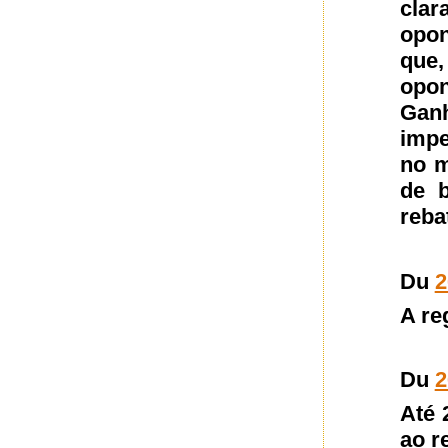
cla
opon
que,
opon
Gan
impe
no m
de b
reba
Du
2
A re
Du
2
Até 
ao r