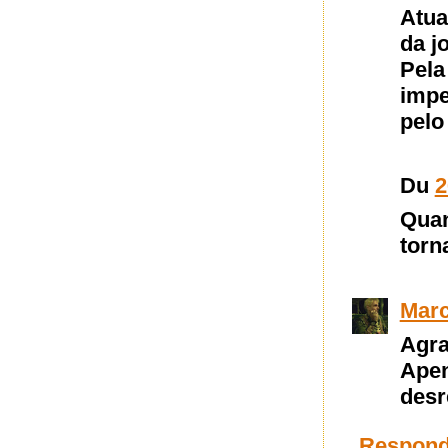
Atua
da j
Pel
impe
pelo
Du
2
Quan
torn
Marc
Agra
Apen
desr
Respond