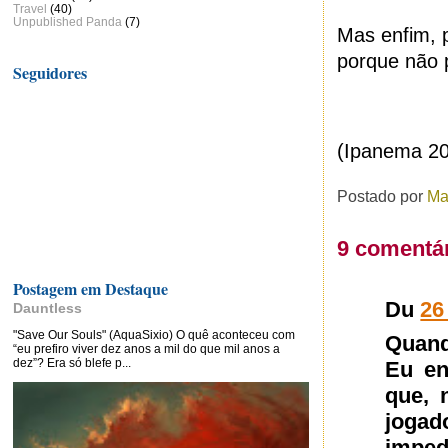
Travel
(40)
Unpublished Panda
(7)
Mas enfim, 
porque não p
Seguidores
(Ipanema 2
Postado por
Ma
9 comentár
Postagem em Destaque
Du
26
Dauntless
"Save Our Souls" (AquaSixio) O quê aconteceu com
Quand
“eu prefiro viver dez anos a mil do que mil anos a
dez”? Era só blefe p...
Eu en
que, 
jogado
imped