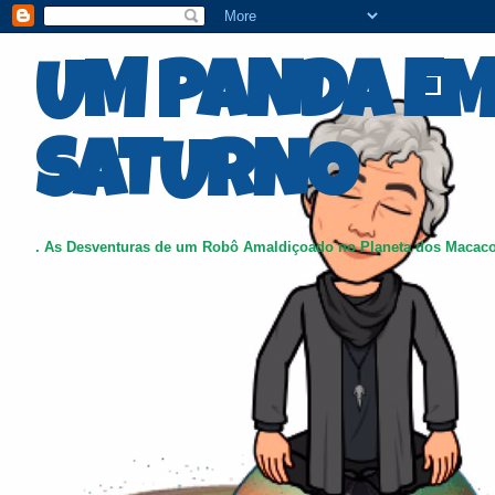
UM PANDA E
SATURNO
. As Desventuras de um Robô Amaldiçoado no Planeta dos Macac