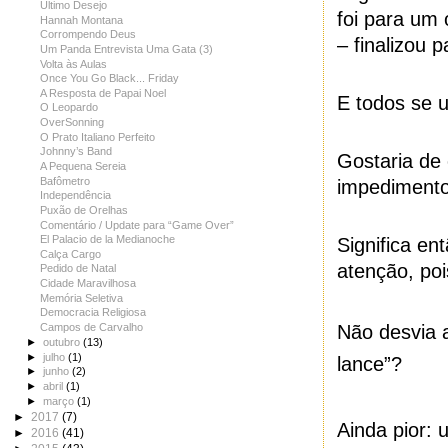
Último Desejo
foi para um
Hannah Montana
Corrompendo Deus
– finalizou p
Um Panda Entrevista Uma Gata (3)
Volta às Aulas
Once You Go Black... Friday
A Resposta de Papai Noel
E todos se 
O Leopardo
OverSonning
O Prato Italiano Perfeito
Johnny’s Band
Gostaria de
A Pequena Sereia
Bafômetro
impediment
Independência
Puxão de Orelhas
Comentário / Update para “Game Over”
El Palacio de la Medianoche
Significa en
Calça Cargo
atenção, poi
Pedido de Natal
Cidade Maravilhosa
Memória Seletiva
Democracia Religiosa
Não desvia 
Campos de Carvalho
►
outubro
(13)
►
julho
(1)
lance”?
►
junho
(2)
►
abril
(1)
►
março
(1)
►
2017
(7)
Ainda pior: 
►
2016
(41)