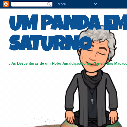
UM PANDA E
SATURNO
. As Desventuras de um Robô Amaldiçoado no Planeta dos Macac