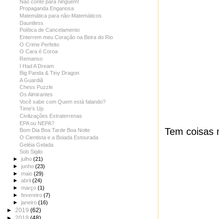
Não conte para ninguém!
Propaganda Enganosa
Matemática para não-Matemáticos
Dauntless
Política de Cancelamento
Enterrem meu Coração na Beira do Rio
O Crime Perfeito
O Cara é Coroa
Remanso
I Had A Dream
Big Panda & Tiny Dragon
A Guardiã
Chess Puzzle
Os Almirantes
Você sabe com Quem está falando?
Time's Up
Civilizações Extraterrenas
EPA ou NEPA?
Tem coisas 
Bom Dia Boa Tarde Boa Noite
O Cientista e a Boiada Estourada
Geléia Gelada
Sob Sigilo
►
julho
(21)
►
junho
(23)
►
maio
(29)
►
abril
(24)
►
março
(1)
►
fevereiro
(7)
►
janeiro
(16)
►
2019
(62)
►
2018
(48)