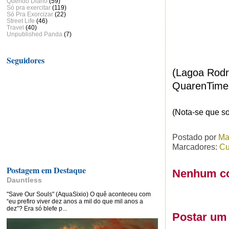
Querido Diário
(59)
Só pra exercitar
(119)
Só Pra Exorcizar
(22)
Street Life
(46)
Travel
(40)
Unpublished Panda
(7)
Seguidores
(Lagoa Rodr
QuarenTime
(Nota-se que s
Postado por
Ma
Marcadores:
Cu
Postagem em Destaque
Nenhum co
Dauntless
"Save Our Souls" (AquaSixio) O quê aconteceu com
“eu prefiro viver dez anos a mil do que mil anos a
dez”? Era só blefe p...
Postar um