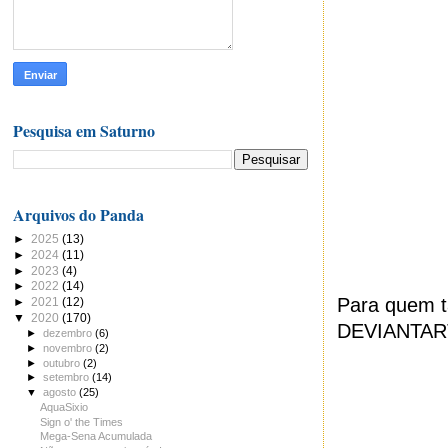
Pesquisa em Saturno
Arquivos do Panda
►
2025
(13)
►
2024
(11)
►
2023
(4)
►
2022
(14)
Para quem t
►
2021
(12)
▼
2020
(170)
DEVIANTART 
►
dezembro
(6)
►
novembro
(2)
►
outubro
(2)
►
setembro
(14)
▼
agosto
(25)
AquaSixio
Sign o' the Times
Mega-Sena Acumulada