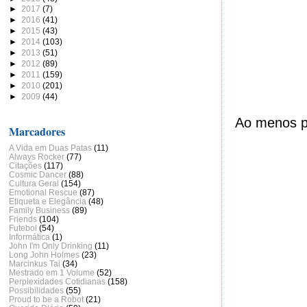
►
2017
(7)
►
2016
(41)
►
2015
(43)
►
2014
(103)
►
2013
(51)
►
2012
(89)
►
2011
(159)
►
2010
(201)
►
2009
(44)
Ao menos p
Marcadores
A Vida em Duas Patas
(11)
Always Rocker
(77)
Citações
(117)
Cosmic Dancer
(88)
Cultura Geral
(154)
Emotional Rescue
(87)
Etiqueta e Elegância
(48)
Family Business
(89)
Friends
(104)
Futebol
(54)
Informática
(1)
John I'm Only Drinking
(11)
Long John Holmes
(23)
Marcinkus Tai
(34)
Mestrado em 1 Volume
(52)
Perplexidades Cotidianas
(158)
Possibilidades
(55)
Proud to be a Robot
(21)