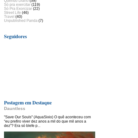
Querido Diário
(59)
Só pra exercitar
(119)
Só Pra Exorcizar
(22)
Street Life
(46)
Travel
(40)
Unpublished Panda
(7)
Seguidores
Postagem em Destaque
Dauntless
"Save Our Souls" (AquaSixio) O quê aconteceu com
“eu prefiro viver dez anos a mil do que mil anos a
dez”? Era só blefe p...