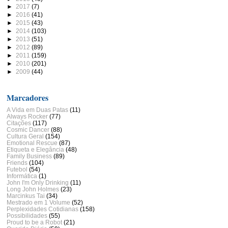
►
2017
(7)
►
2016
(41)
►
2015
(43)
►
2014
(103)
►
2013
(51)
►
2012
(89)
►
2011
(159)
►
2010
(201)
►
2009
(44)
Marcadores
A Vida em Duas Patas
(11)
Always Rocker
(77)
Citações
(117)
Cosmic Dancer
(88)
Cultura Geral
(154)
Emotional Rescue
(87)
Etiqueta e Elegância
(48)
Family Business
(89)
Friends
(104)
Futebol
(54)
Informática
(1)
John I'm Only Drinking
(11)
Long John Holmes
(23)
Marcinkus Tai
(34)
Mestrado em 1 Volume
(52)
Perplexidades Cotidianas
(158)
Possibilidades
(55)
Proud to be a Robot
(21)