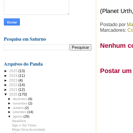
(Planet Urt
Postado por
Ma
Marcadores:
Co
Pesquisa em Saturno
Nenhum co
Arquivos do Panda
Postar um
►
2025
(13)
►
2024
(11)
►
2023
(4)
►
2022
(14)
►
2021
(12)
▼
2020
(170)
►
dezembro
(6)
►
novembro
(2)
►
outubro
(2)
►
setembro
(14)
▼
agosto
(25)
AquaSixio
Sign o' the Times
Mega-Sena Acumulada