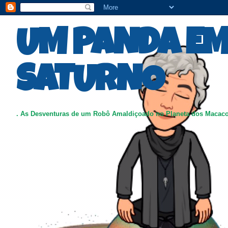
UM PANDA E
SATURNO
. As Desventuras de um Robô Amaldiçoado no Planeta dos Macac