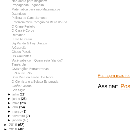
Não conte para ninguém!
Propaganda Enganosa
Matemática para não-Matemáticos
Dauntless
Política de Cancelamento
Enterrem meu Coração na Beira do Rio
O Crime Perfeito
O Cara é Coroa
Remanso
I Had A Dream
Big Panda & Tiny Dragon
A Guardiã
Chess Puzzle
Os Almirantes
Você sabe com Quem está falando?
Time's Up
Civilizações Extraterrenas
EPA ou NEPA?
Postagem mais re
Bom Dia Boa Tarde Boa Noite
O Cientista e a Boiada Estourada
Assinar:
Pos
Geléia Gelada
Sob Sigilo
►
julho
(21)
►
junho
(23)
►
maio
(29)
►
abril
(24)
►
março
(1)
►
fevereiro
(7)
►
janeiro
(16)
►
2019
(62)
►
2018
(48)