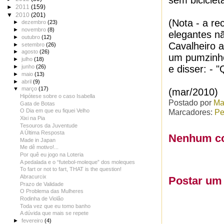
sem bicicleta
►
2011
(159)
▼
2010
(201)
(Nota - a re
►
dezembro
(23)
►
novembro
(8)
elegantes n
►
outubro
(12)
Cavalheiro 
►
setembro
(26)
►
agosto
(26)
um pumzinho
►
julho
(18)
e disser: - 
►
junho
(26)
►
maio
(13)
►
abril
(9)
▼
março
(17)
(mar/2010)
Hipótese sobre o caso Isabella
Postado por
Ma
Gata de Botas
Marcadores:
Pe
O Dia em que eu fiquei Velho
Xixi na Pia
Tesouros da Juventude
A Última Resposta
Nenhum co
Made in Japan
Me dê motivo!...
Por quê eu jogo na Loteria
A pedalada e o “futebol-moleque” dos moleques
To fart or not to fart, THAT is the question!
Abracurcix
Postar um
Prazo de Validade
O Problema das Mulheres
Rodinha de Violão
Toda vez que eu tomo banho
A dúvida que mais se repete
►
fevereiro
(4)