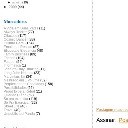
►
janeiro
(19)
►
2009
(44)
Marcadores
A Vida em Duas Patas
(11)
Always Rocker
(77)
Citações
(117)
Cosmic Dancer
(88)
Cultura Geral
(154)
Emotional Rescue
(87)
Etiqueta e Elegância
(48)
Family Business
(89)
Friends
(104)
Futebol
(54)
Informática
(1)
John I'm Only Drinking
(11)
Long John Holmes
(23)
Marcinkus Tai
(34)
Mestrado em 1 Volume
(52)
Perplexidades Cotidianas
(158)
Possibilidades
(55)
Proud to be a Robot
(21)
Querido Diário
(59)
Só pra exercitar
(119)
Só Pra Exorcizar
(22)
Street Life
(46)
Postagem mais re
Travel
(40)
Unpublished Panda
(7)
Assinar:
Pos