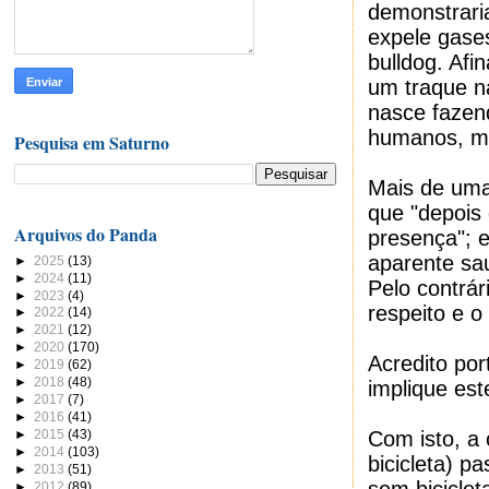
demonstrari
expele gase
bulldog. Af
um traque n
nasce fazen
humanos, m
Pesquisa em Saturno
Mais de uma
que "depois
Arquivos do Panda
presença"; 
aparente sa
►
2025
(13)
►
2024
(11)
Pelo contrár
►
2023
(4)
respeito e 
►
2022
(14)
►
2021
(12)
►
2020
(170)
Acredito po
►
2019
(62)
►
2018
(48)
implique este
►
2017
(7)
►
2016
(41)
►
2015
(43)
Com isto, a
►
2014
(103)
bicicleta) p
►
2013
(51)
►
2012
(89)