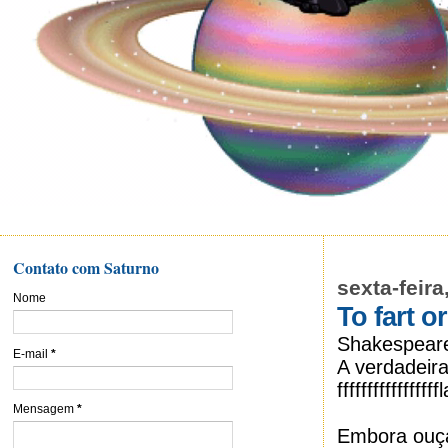
Contato com Saturno
sexta-feir
Nome
To fart o
Shakespeare
E-mail
*
A verdadeir
ffffffffffffff
Mensagem
*
Embora ouça