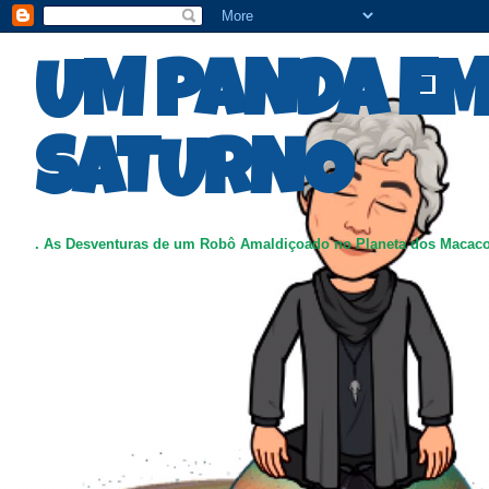
UM PANDA E
SATURNO
. As Desventuras de um Robô Amaldiçoado no Planeta dos Macac