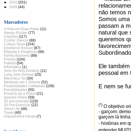
►
2010
(201)
relacioname
►
2009
(44)
não temos n
Somos uma E
Marcadores
passam a ma
A Vida em Duas Patas
(11)
natural que
Always Rocker
(77)
Citações
(117)
queremos qu
Cosmic Dancer
(88)
Cultura Geral
(154)
favorecimen
Emotional Rescue
(87)
Subordinados
Etiqueta e Elegância
(48)
Family Business
(89)
Friends
(104)
Futebol
(54)
Ele também 
Informática
(1)
John I'm Only Drinking
(11)
pessoal em t
Long John Holmes
(23)
Marcinkus Tai
(34)
Mestrado em 1 Volume
(52)
E nem se fur
Perplexidades Cotidianas
(158)
Possibilidades
(55)
Proud to be a Robot
(21)
Querido Diário
(59)
Só pra exercitar
(119)
(*)
Só Pra Exorcizar
(22)
O objetivo or
Street Life
(46)
- garçom: demon
Travel
(40)
garçom lá tinha
Unpublished Panda
(7)
- histórias em 
entender MUITO 