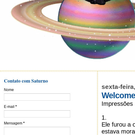
Contato com Saturno
sexta-feira
Nome
Welcome
Impressões n
E-mail
*
1.
Ele furou a
Mensagem
*
estava mora