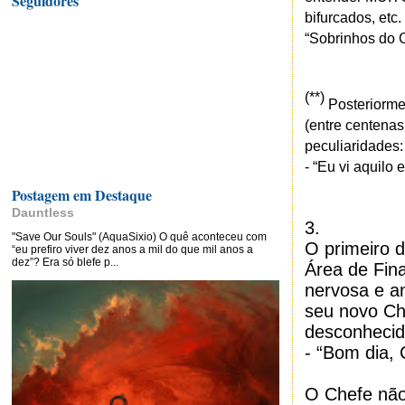
Seguidores
bifurcados, etc
“Sobrinhos do Ca
(**)
Posteriorme
(entre centenas
peculiaridades:
- “Eu vi aquilo
Postagem em Destaque
Dauntless
3.
"Save Our Souls" (AquaSixio) O quê aconteceu com
O primeiro d
“eu prefiro viver dez anos a mil do que mil anos a
dez”? Era só blefe p...
Área de Fin
nervosa e a
seu novo Ch
desconhecid
- “Bom dia, 
O Chefe não