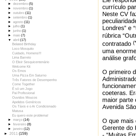
Ele respond
►
dezembro
(5)
currículo p
►
novembro
(1)
Neste CV fa
►
outubro
(11)
►
setembro
(1)
peculiarida
►
agosto
(11)
►
julho
(1)
Londres” e “
►
junho
(1)
rúbrica “Out
►
maio
(7)
▼
abril
(17)
(
contratado
Belated Birthday
Loco Mosquito
uma enorme 
Cuidado, Homens!!!
análise graf
Lima Barreto
O Elixir Sesquicentenário
Welcome Kit
O primeiro 
Os Emos
Uma Pizza Em Saturno
Administrado
Três Fatores de Desempenho
Come Together
funcionamen
É só um Jogo
coeteras. E
Pai Profissional
Ouvidos Moucos
maior parte 
Apelidos Genéricos
Avenida São
Os Táxis e o Ar Condicionado
Matusa
Eu quero este problema!
O que mais 
►
março
(14)
►
fevereiro
(8)
Gerente do
►
janeiro
(12)
- “Muitas E
►
2011
(159)