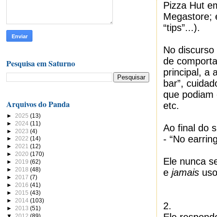
Pizza Hut e
Megastore; 
“tips”...).
No discurso 
de comporta
Pesquisa em Saturno
principal, a
bar”, cuida
que podiam 
Arquivos do Panda
etc.
►
2025
(13)
►
2024
(11)
Ao final do 
►
2023
(4)
- “No earrin
►
2022
(14)
►
2021
(12)
►
2020
(170)
Ele nunca s
►
2019
(62)
►
2018
(48)
e
jamais
uso
►
2017
(7)
►
2016
(41)
►
2015
(43)
►
2014
(103)
2.
►
2013
(51)
▼
2012
(89)