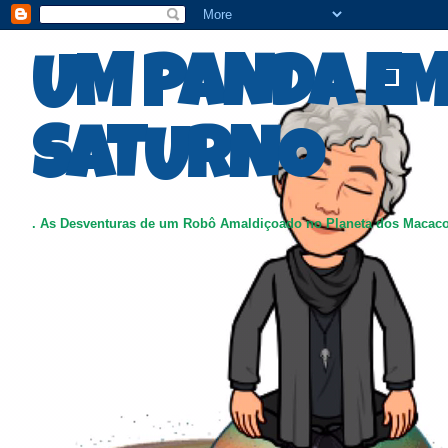
UM PANDA E
SATURNO
. As Desventuras de um Robô Amaldiçoado no Planeta dos Macac