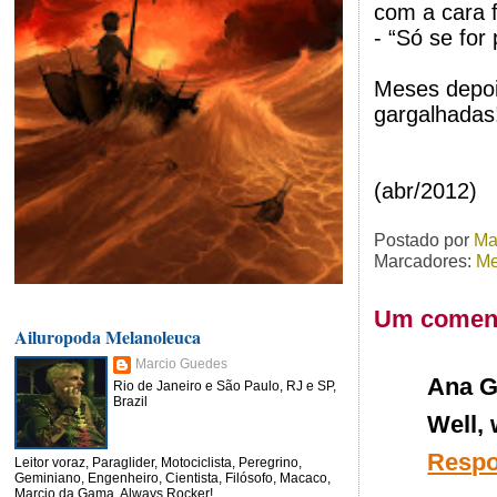
com a cara 
- “Só se for 
Meses depois
gargalhadas
(abr/2012)
Postado por
Ma
Marcadores:
Me
Um coment
Ailuropoda Melanoleuca
Marcio Guedes
Ana G.
Rio de Janeiro e São Paulo, RJ e SP,
Brazil
Well, 
Resp
Leitor voraz, Paraglider, Motociclista, Peregrino,
Geminiano, Engenheiro, Cientista, Filósofo, Macaco,
Marcio da Gama, Always Rocker!