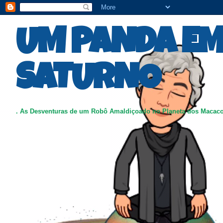
UM PANDA E
SATURNO
. As Desventuras de um Robô Amaldiçoado no Planeta dos Macac