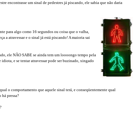
tre encontrasse um sinal de pedestres já piscando, ele sabia que não daria
cante para algo como 16 segundos ou coisa que o valha,
 a atravessar e o sinal já está piscando! A maioria sai
cando, ele NÃO SABE se ainda tem um loooongo tempo pela
e idiota, e se tentar atravessar pode ser buzinado, xingado
e qual o comportamento que aquele sinal terá, e conseqüentemente qual
o há pressa?
?