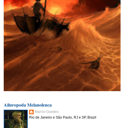
Ailuropoda Melanoleuca
Marcio Guedes
Rio de Janeiro e São Paulo, RJ e SP, Brazil