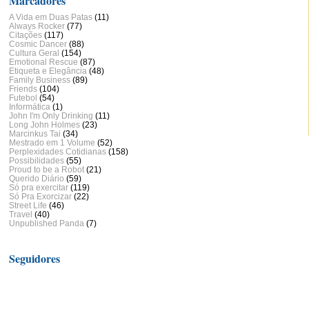
Marcadores
A Vida em Duas Patas
(11)
Always Rocker
(77)
Citações
(117)
Cosmic Dancer
(88)
Cultura Geral
(154)
Emotional Rescue
(87)
Etiqueta e Elegância
(48)
Family Business
(89)
Friends
(104)
Futebol
(54)
Informática
(1)
John I'm Only Drinking
(11)
Long John Holmes
(23)
Marcinkus Tai
(34)
Mestrado em 1 Volume
(52)
Perplexidades Cotidianas
(158)
Possibilidades
(55)
Proud to be a Robot
(21)
Querido Diário
(59)
Só pra exercitar
(119)
Só Pra Exorcizar
(22)
Street Life
(46)
Travel
(40)
Unpublished Panda
(7)
Seguidores