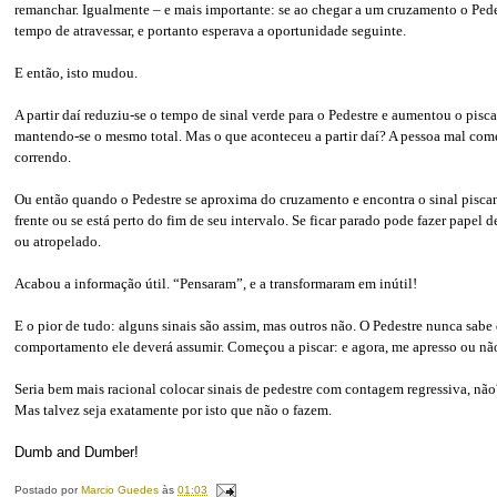
remanchar. Igualmente – e mais importante: se ao chegar a um cruzamento o Pedes
tempo de atravessar, e portanto esperava a oportunidade seguinte.
E então, isto mudou.
A partir daí reduziu-se o tempo de sinal verde para o Pedestre e aumentou o pis
mantendo-se o mesmo total. Mas o que aconteceu a partir daí? A pessoa mal começa
correndo.
Ou então quando o Pedestre se aproxima do cruzamento e encontra o sinal pis
frente ou se está perto do fim de seu intervalo. Se ficar parado pode fazer papel d
ou atropelado.
Acabou a informação útil. “Pensaram”, e a transformaram em inútil!
E o pior de tudo: alguns sinais são assim, mas outros não. O Pedestre nunca sab
comportamento ele deverá assumir. Começou a piscar: e agora, me apresso ou nã
Seria bem mais racional colocar sinais de pedestre com contagem regressiva, não
Mas talvez seja exatamente por isto que não o fazem.
Dumb and Dumber!
Postado por
Marcio Guedes
às
01:03