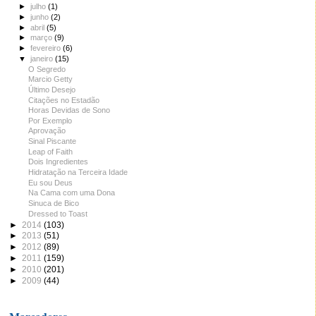
►
julho
(1)
►
junho
(2)
►
abril
(5)
►
março
(9)
►
fevereiro
(6)
▼
janeiro
(15)
O Segredo
Marcio Getty
Último Desejo
Citações no Estadão
Horas Devidas de Sono
Por Exemplo
Aprovação
Sinal Piscante
Leap of Faith
Dois Ingredientes
Hidratação na Terceira Idade
Eu sou Deus
Na Cama com uma Dona
Sinuca de Bico
Dressed to Toast
►
2014
(103)
►
2013
(51)
►
2012
(89)
►
2011
(159)
►
2010
(201)
►
2009
(44)