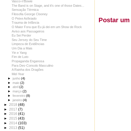
Vasco-n’Bowie
The Band is on Stage, and it's one of those Dates...
Sensação Térmica
Filosofia George Clooney
Postar um
O Peixe Asfixiado
Trauma de Infância
O Maior Fora que Eu já dei em um Show de Rock
Aviso aos Passageiros
Eu Sei Perder
Seu Jersey do Seu Time
Limpeza de Evidências
Um Dia a Mais
Yin e Yang
Fim de Luto
Propaganda Enganosa
Para Des-Consolo Masculino
A Rainha dos Dragões
Mid-Year
►
junho
(4)
►
maio
(2)
►
abril
(2)
►
março
(2)
►
fevereiro
(8)
►
janeiro
(4)
►
2018
(48)
►
2017
(7)
►
2016
(41)
►
2015
(43)
►
2014
(103)
►
2013
(51)