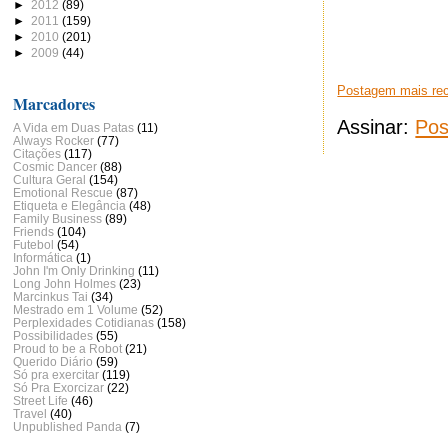
►
2012
(89)
►
2011
(159)
►
2010
(201)
►
2009
(44)
Postagem mais re
Marcadores
Assinar:
Pos
A Vida em Duas Patas
(11)
Always Rocker
(77)
Citações
(117)
Cosmic Dancer
(88)
Cultura Geral
(154)
Emotional Rescue
(87)
Etiqueta e Elegância
(48)
Family Business
(89)
Friends
(104)
Futebol
(54)
Informática
(1)
John I'm Only Drinking
(11)
Long John Holmes
(23)
Marcinkus Tai
(34)
Mestrado em 1 Volume
(52)
Perplexidades Cotidianas
(158)
Possibilidades
(55)
Proud to be a Robot
(21)
Querido Diário
(59)
Só pra exercitar
(119)
Só Pra Exorcizar
(22)
Street Life
(46)
Travel
(40)
Unpublished Panda
(7)