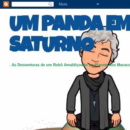
UM PANDA E
SATURNO
. As Desventuras de um Robô Amaldiçoado no Planeta dos Macac