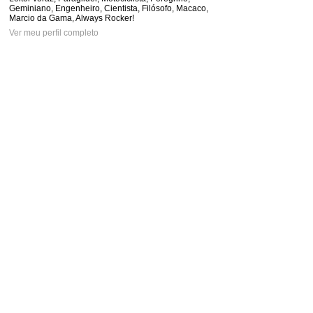
Geminiano, Engenheiro, Cientista, Filósofo, Macaco,
Marcio da Gama, Always Rocker!
Ver meu perfil completo