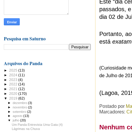
Este “dia ce
passados, e 
dia 02 de Ju
Portanto, a
Pesquisa em Saturno
está
exatam
Arquivos do Panda
(Curiosidade m
►
2025
(13)
►
2024
(11)
de Julho de 201
►
2023
(4)
►
2022
(14)
►
2021
(12)
(Lagoa, 201
►
2020
(170)
▼
2019
(62)
►
dezembro
(3)
Postado por
Ma
►
novembro
(2)
Marcadores:
Ci
►
setembro
(2)
►
agosto
(13)
▼
julho
(20)
Um Panda Entrevista Uma Gata (4)
Nenhum co
Lágrimas na Chuva